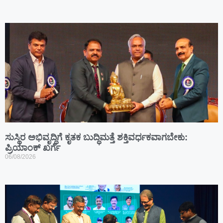
ಸುಸ್ಥಿರ ಅಭಿವೃದ್ಧಿಗೆ ಕೃತಕ ಬುದ್ಧಿಮತ್ತೆ ಶಕ್ತಿವರ್ಧಕವಾಗಬೇಕು:
ಪ್ರಿಯಾಂಕ್ ಖರ್ಗೆ
06/08/2026