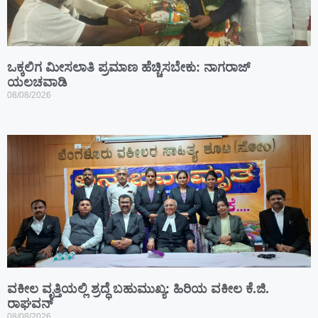
ಒಕ್ಕಲಿಗ ಮೀಸಲಾತಿ ಪ್ರಮಾಣ ಹೆಚ್ಚಿಸಬೇಕು: ನಾಗರಾಜ್
ಯಲಚವಾಡಿ
08/08/2026
ವಕೀಲ ವೃತ್ತಿಯಲ್ಲಿ ಶ್ರದ್ಧೆ ಬಹುಮುಖ್ಯ: ಹಿರಿಯ ವಕೀಲ ಕೆ.ಜಿ.
ರಾಘವನ್
08/08/2026