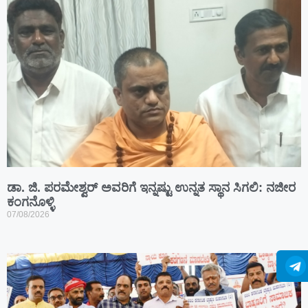
ಡಾ. ಜಿ. ಪರಮೇಶ್ವರ್ ಅವರಿಗೆ ಇನ್ನಷ್ಟು ಉನ್ನತ ಸ್ಥಾನ ಸಿಗಲಿ: ನಜೀರ
ಕಂಗನೊಳ್ಳಿ
07/08/2026