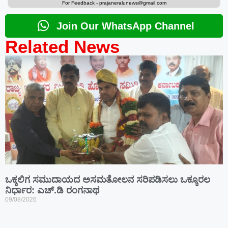
For Feedback -
prajaneralunews@gmail.com
Join Our WhatsApp Channel
Related News
ಒಕ್ಕಲಿಗ ಸಮುದಾಯದ ಅಸಮತೋಲನ ಸರಿಪಡಿಸಲು ಒಕ್ಕೂರಲ
ನಿರ್ಧಾರ: ಎಚ್.ಡಿ ರಂಗನಾಥ
09/08/2026