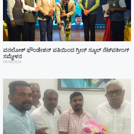
ವನಲೋಕ್ ಫೌಂಡೇಶನ್ ವತಿಯಿಂದ ಗ್ರೀನ್ ಸ್ಕೂಲ್ ನೆಟ್‌ವರ್ಕಿಂಗ್
ಸಮ್ಮೇಳನ
06/08/2026