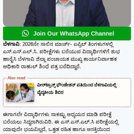
Join Our WhatsApp Channel
ಬೆಳಗಾವಿ
: 2026ನೇ ಸಾಲಿನ ಮಾರ್ಚ್- ಏಪ್ರಿಲ್ ತಿಂಗಳುಗಳಲ್ಲಿ
ಎಸ್.ಎಸ್.ಎಲ್.ಸಿ. ಪರೀಕ್ಷೆಗಳು ಬರೆಯುವ ವಿದ್ಯಾರ್ಥಿಗಳಿಗೆ ಶುಭ
ಹಾರೈಸಿ ಬೆಳಗಾವಿ ಜಿಲ್ಲಾ ಪಂಚಾಯತ ಮುಖ್ಯ ಕಾರ್ಯನಿರ್ವಾಹಕ
ಅಧಿಕಾರಿ ರಾಹುಲ್ ಶಿಂಧೆ ಪತ್ರ ಬರೆದಿದ್ದಾರೆ.
ವೀರ್‌ಟ್ರಾನ್ಸ್ ಫೌಂಡೇಶನ್ ವತಿಯಿಂದ ಬೆಳಗಾವಿಯಲ್ಲಿ
ವೈದ್ಯಕೀಯ ಶಿಬಿರ
ಈಗಾಗಲೇ ವಿದ್ಯಾರ್ಥಿಗಳು ಸಾಕಷ್ಟು ಅಧ್ಯಯನ ಮಾಡಿ ಪರೀಕ್ಷೆ
ಬರೆಯಲು ಸಿದ್ಧರಾಗಿರುವಿರಿ. ಈ ಎಸ್.ಎಸ್.ಎಲ್.ಸಿ ಪರೀಕ್ಷೆಯಲ್ಲಿ
ಯಾವುದೇ ಭಯವಿಲ್ಲದೆ, ಒತ್ತಡ ರಹಿತ ಹಾಗೂ ಆಸಕ್ತಿಯಿಂದ