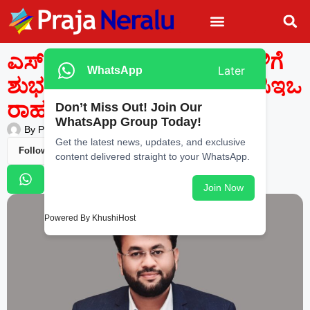
ಎಸ್.ಎಸ್.ಎಲ್.ಸಿ ಪರೀಕ್ಷಾರ್ಥಿಗಳಿಗೆ
Later
WhatsApp
ಶುಭವಾಗಲಿ: ಜಿಲ್ಲಾ ಪಂಚಾಯತ ಸಿಇಒ
ರಾಹುಲ್ ಶಿಂಧೆ
Don’t Miss Out! Join Our
WhatsApp Group Today!
By
Praja Neralu
—
March 16, 2026
-
7:08 PM
Get the latest news, updates, and exclusive
Follow Us
content delivered straight to your WhatsApp.
Join Now
Powered By KhushiHost