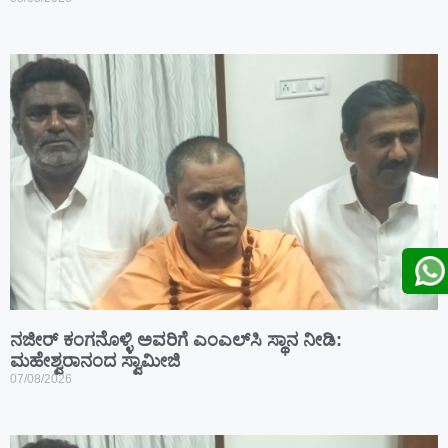
ನಜೀರ್ ಕಂಗನೊಳ್ಳಿ ಅವರಿಗೆ ಎಂಎಲ್‌ಸಿ ಸ್ಥಾನ ನೀಡಿ:
ಮಹೇಶ್ವರಾನಂದ ಸ್ವಾಮೀಜಿ
07/08/2026