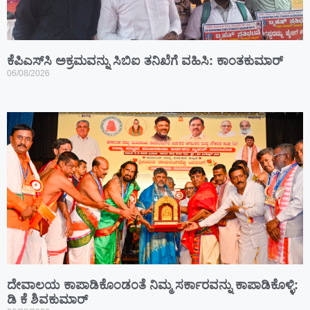
ಕೆಪಿಎಸ್‍ಸಿ ಅಕ್ರಮವನ್ನು ಸಿಬಿಐ ತನಿಖೆಗೆ ವಹಿಸಿ: ಕಾಂತಕುಮಾರ್
06/08/2026
ದೇವಾಲಯ ಕಾಪಾಡಿಕೊಂಡಂತೆ ನಿಮ್ಮ ಸರ್ಕಾರವನ್ನು ಕಾಪಾಡಿಕೊಳ್ಳಿ:
ಡಿ ಕೆ ಶಿವಕುಮಾರ್