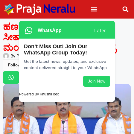
ಹಣಕಾಸು ಸಚಿವೆ ನಿರ್ಮಲಾ
Later
WhatsApp
ಸೀತಾರಾಮನ್ ಅತ್ಯುತ್ತಮ ಬಜೆಟ್
ಮಂಡಿಸಿದ್ದಾರೆ: ಬಿ.ವೈ.ವಿಜಯೇಂದ್ರ
Don’t Miss Out! Join Our
WhatsApp Group Today!
By
Praja Neralu
—
February 2, 2026
-
1:37 PM
Get the latest news, updates, and exclusive
Follow Us
content delivered straight to your WhatsApp.
Join Now
Powered By KhushiHost