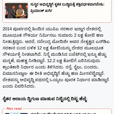
ಸುಸ್ಥಿರ ಅಭಿವೃದ್ಧಿಗೆ ಕೃತಕ ಬುದ್ಧಿಮತ್ತೆ ಶಕ್ತಿವರ್ಧಕವಾಗಬೇಕು:
ಪ್ರಿಯಾಂಕ್ ಖರ್ಗೆ
2014 ಪೂರ್ವದಲ್ಲಿ ಹಿಂದಿನ ಯುಪಿಎ ಸರಕಾರ ಇದ್ದಾಗ ದೇಶದಲ್ಲಿ
ಮೂಲಭೂತ ಸೌಕರ್ಯ ನಿರ್ಮಿಸಲು ಸುಮಾರು 2 ಲಕ್ಷ ಕೋಟಿ ಹಣ
ನೀಡುತ್ತಿದ್ದರು. ಆದರೆ, ನರೇಂದ್ರ ಮೋದಿಜೀ ಅವರ ನೇತೃತ್ವದ ಎನ್‍ಡಿಎ
ಸರಕಾರ ಬಂದ ಬಳಿಕ 12 ಲಕ್ಷ ಕೋಟಿಯನ್ನು ದೇಶದ ಮೂಲಭೂತ
ಸೌಕರ್ಯಕ್ಕೆ ನೀಡಲಾಗಿದೆ. ನಿನ್ನೆ ಮಂಡಿಸಿದ ಬಜೆಟ್‍ನಲ್ಲಿ ಇನ್ನೂ ಹೆಚ್ಚು
ಮನ್ನಣೆ, ಮಹತ್ವ ನೀಡಿದ್ದಾರೆ. 12.2 ಲಕ್ಷ ಕೋಟಿಗೆ ಏರಿಸಿರುವುದು
ಕ್ರಾಂತಿಕಾರಿ ನಿರ್ಧಾರ ಎಂದು ತಿಳಿಸಿದರು. ರಸ್ತೆ, ರೈಲು, ಬಂದರು,
ವಿಮಾನನಿಲ್ದಾಣ- ಈ ರೀತಿ ಅಭಿವೃದ್ಧಿಗೆ ಹೆಚ್ಚು ಹಣ ಮೀಸಲಿಟ್ಟಿದ್ದಾರೆ.
ದೇಶವನ್ನು ಅಭಿವೃದ್ಧಿ ಪಥದಲ್ಲಿ ಒಯ್ಯಲು ಪೂರಕ ನಿರ್ಧಾರ ಮಾಡಿದ್ದಾರೆ
ಎಂದು ವಿವರಿಸಿದರು.
ರೈತರ ಆದಾಯ ದ್ವಿಗುಣ ಮಾಡುವ ನಿಟ್ಟಿನಲ್ಲಿ ದಿಟ್ಟ ಹೆಜ್ಜೆ: