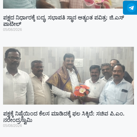
ಪಕ್ಷದ ನಿರ್ಧಾರಕ್ಕೆ ಬದ್ಧ, ಸಭಾಪತಿ ಸ್ಥಾನ ಅತ್ಯಂತ ಪವಿತ್ರ: ಜಿ.ಎಸ್
ಪಾಟೀಲ್
05/08/2026
ಪಕ್ಷಕ್ಕೆ ನಿಷ್ಠೆಯಿಂದ ಕೆಲಸ ಮಾಡಿದಕ್ಕೆ ಫಲ ಸಿಕ್ಕಿದೆ: ಸಚಿವ ಪಿ.ಎಂ.
ನರೇಂದ್ರಸ್ವಾಮಿ
05/08/2026