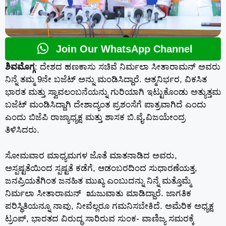
Join Our WhatsApp Channel
ಶಿವಮೊಗ್ಗ
: ದೇಶದ ಹಣಕಾಸು ಸಚಿವೆ ನಿರ್ಮಲಾ ಸೀತಾರಾಮನ್ ಅವರು
ನಿನ್ನೆ ತಮ್ಮ 9ನೇ ಬಜೆಟ್ ಅನ್ನು ಮಂಡಿಸಿದ್ದಾರೆ. ಆತ್ಮನಿರ್ಭರ, ವಿಕಸಿತ
ಭಾರತ ಮತ್ತು ಸ್ವಾವಲಂಬನೆಯನ್ನು ಗುರಿಯಾಗಿ ಇಟ್ಟುಕೊಂಡು ಅತ್ಯುತ್ತಮ
ಬಜೆಟ್ ಮಂಡಿಸಿದ್ದಾಗಿ ದೇಶಾದ್ಯಂತ ಪ್ರಶಂಸೆಗೆ ಪಾತ್ರವಾಗಿದೆ ಎಂದು
ಎಂದು ಬಿಜೆಪಿ ರಾಜ್ಯಾಧ್ಯಕ್ಷ ಮತ್ತು ಶಾಸಕ ಬಿ.ವೈ.ವಿಜಯೇಂದ್ರ
ತಿಳಿಸಿದರು.
ಸೋಮವಾರ ಮಾಧ್ಯಮಗಳ ಜೊತೆ ಮಾತನಾಡಿದ ಅವರು,
ಅಸ್ಪಷ್ಟತೆಯಿಂದ ಸ್ಪಷ್ಟತೆ ಕಡೆಗೆ, ಆಡಂಬರದಿಂದ ಸುಧಾರಣೆಯತ್ತ,
ಜನಪ್ರಿಯತೆಗಿಂತ ಜನಹಿತ ಮುಖ್ಯ ಎಂಬುದನ್ನು ನಿನ್ನೆ ಮತ್ತೊಮ್ಮೆ
ನಿರ್ಮಲಾ ಸೀತಾರಾಮನ್ ಋಜುವಾತು ಮಾಡಿದ್ದಾರೆ. ಜಾಗತಿಕ
ಪರಿಸ್ಥಿತಿಯನ್ನೂ ನಾವು, ನೀವೆಲ್ಲರೂ ಗಮನಿಸಬೇಕಿದೆ. ಅಮೆರಿಕ ಅಧ್ಯಕ್ಷ
ಟ್ರಂಪ್, ಭಾರತದ ವಿರುದ್ಧ ಸಾರಿರುವ ಸುಂಕ- ವಾಣಿಜ್ಯ ಸಮರಕ್ಕೆ