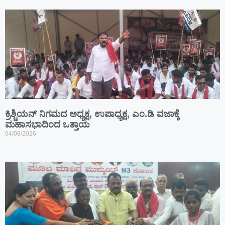
ಕ್ರಿಶ್ಚಿಯನ್ ನಿಗಮದ ಅಧ್ಯಕ್ಷ, ಉಪಾಧ್ಯಕ್ಷ, ಎಂ.ಡಿ ವಜಾಕ್ಕೆ
ಮಹಾಸಭಾದಿಂದ ಒತ್ತಾಯ
04/08/2026