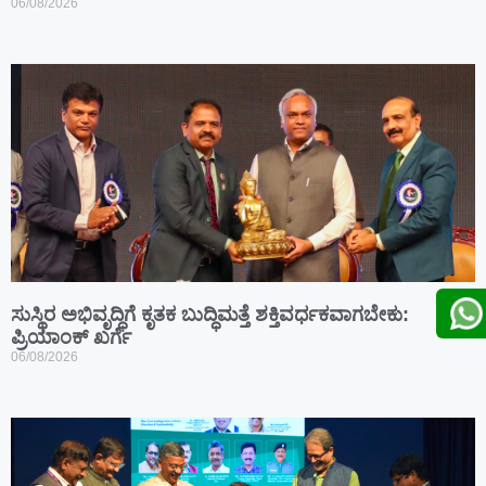
06/08/2026
ಸುಸ್ಥಿರ ಅಭಿವೃದ್ಧಿಗೆ ಕೃತಕ ಬುದ್ಧಿಮತ್ತೆ ಶಕ್ತಿವರ್ಧಕವಾಗಬೇಕು:
ಪ್ರಿಯಾಂಕ್ ಖರ್ಗೆ
06/08/2026