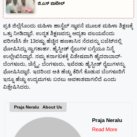
ಜಿ.ಎಸ್ ಪಾಟೀಲ್
ಪ್ರತಿ ಜಿಲ್ಲೆಗೊಂದು ಮಹಿಳಾ ಹಾಸ್ಟೆಲ್ ಸ್ಥಾಪನೆ ಮೂಲಕ ಮಹಿಳಾ ಶಿಕ್ಷಣಕ್ಕೆ
ಒತ್ತು ನೀಡಿದ್ದಾರೆ. ಉನ್ನತ ಶಿಕ್ಷಣವನ್ನು ಆದ್ಯತಾ ವಲಯವೆಂದು
ಪರಿಗಣಿಸಿ ಶೇ 13ರಷ್ಟು ಹೆಚ್ಚಿನ ಹಣಕಾಸಿನ ನೆರವನ್ನು ಬಜೆಟ್‍ನಲ್ಲಿ
ಘೋಷಿಸಿದ್ದು ಸ್ವಾಗತಾರ್ಹ. ಹೈಸ್ಪೀಡ್ ರೈಲುಗಳ ಬಗ್ಗೆಯೂ ನಿನ್ನೆ
ಉಲ್ಲೇಖಿಸಿದ್ದಾರೆ. ನಮ್ಮ ಕರ್ನಾಟಕಕ್ಕೆ ವಿಶೇಷವಾಗಿ ಹೈದರಾಬಾದ್-
ಬೆಂಗಳೂರು, ಚೆನ್ನೈ- ಬೆಂಗಳೂರು, ಇವೆರಡು ಹೈಸ್ಪೀಡ್ ರೈಲುಗಳನ್ನು
ಘೋಷಿಸಿದ್ದಾರೆ. ಇದರಿಂದ ಅತಿ ಹೆಚ್ಚು ತೆರಿಗೆ ಕೊಡುವ ಬೆಂಗಳೂರಿಗೆ
ಇನ್ನೂ ಹೆಚ್ಚು ಉದ್ಯಮಗಳು ಬರಲು ಅವಕಾಶವಾಗಲಿದೆ ಎಂದು
ವಿಶ್ಲೇಷಿಸಿದರು.
Praja Neralu About Us
Praja Neralu
Read More