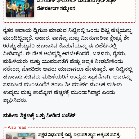
ವನಲೋಕ್ ಫೌಂಡೇಶನ್ ವತಿಯಿಂದ ಗ್ರೀನ್ ಸ್ಕೂಲ್
ನೆಟ್‌ವರ್ಕಿಂಗ್ ಸಮ್ಮೇಳನ
ರೈತರ ಆದಾಯ ದ್ವಿಗುಣ ಮಾಡುವ ನಿಟ್ಟಿನಲ್ಲಿ ಒಂದು ದಿಟ್ಟ ಹೆಜ್ಜೆಯನ್ನು
ಮುಂದಿಟ್ಟಿದ್ದಾರೆ. ಆಹಾರ, ವಾಣಿಜ್ಯ ಮತ್ತು ಮೀನುಗಾರಿಕಾ ಕ್ಷೇತ್ರಕ್ಕೆ ಶೇ
6ರಷ್ಟು ಹೆಚ್ಚುವರಿ ಹಣಕಾಸಿನ ಕೊಡುಗೆಯನ್ನು ಈ ಬಜೆಟ್‍ನಲ್ಲಿ
ನೀಡಿದ್ದಾರೆ. ಈ ದೇಶ ಅಭಿವೃದ್ಧಿ ಆಗಬೇಕೆಂದರೆ, ಬಡವರು, ರೈತರು,
ಮಹಿಳೆಯರು ಮತ್ತು ಯುವಜನತೆಗೆ ಹೆಚ್ಚು ಆದ್ಯತೆ ನೀಡಬೇಕೆಂದು
ನರೇಂದ್ರ ಮೋದಿಜೀ ಅವರು ಯಾವಾಗಲೂ ಹೇಳುತ್ತಾರೆ. ಈ ನಿಟ್ಟಿನಲ್ಲಿ
ಹಣಕಾಸು ಸಚಿವರು ಮಹಿಳೆಯರಿಗೆ ಉದ್ಯಮ ಸ್ಥಾಪನೆಗಾಗಿ, ಅವರನ್ನು
ಸಮಾಜದ ಮುಂಚೂಣಿಗೆ ತರಲು ಶೀ ಮಾರ್ಟ್ ಮೂಲಕ ಮಹಿಳಾ
ಉದ್ಯಮ ಮತ್ತು ಉದ್ಯೋಗ ಹೆಚ್ಚಳಕ್ಕೆ ಮುಂದಾಗಿದ್ದಾರೆ ಎಂದು
ಶ್ಲಾಘಿಸಿದರು.
ಮಹಿಳಾ ಶಿಕ್ಷಣಕ್ಕೆ ಒತ್ತು ನೀಡಿದ ಬಜೆಟ್:
ಪಕ್ಷದ ನಿರ್ಧಾರಕ್ಕೆ ಬದ್ಧ, ಸಭಾಪತಿ ಸ್ಥಾನ ಅತ್ಯಂತ ಪವಿತ್ರ: