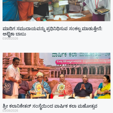
ಮಾದಿಗ ಸಮುದಾಯವನ್ನು ಪ್ರಧಿನಿಧಿಸುವ ಸಂಕಲ್ಪ ಮಾಡುತ್ತೇನೆ:
ಅಟ್ಟಿಕಾ ಬಾಬು
03/08/2026
ಶ್ರೀ ಕಲಾನಿಕೇತನ್ ಸಂಸ್ಥೆಯಿಂದ ವಾರ್ಷಿಕ ಕಲಾ ಮಹೋತ್ಸವ
03/08/2026