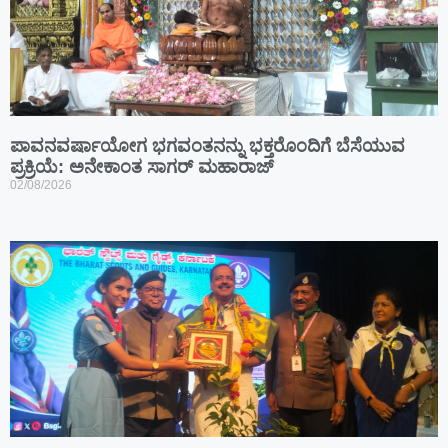
ಪಾವನವರ್ಷಾಯೋಗ ಭಗವಂತನನ್ನು ಭಕ್ತರೊಂದಿಗೆ ಬೆಸೆಯುವ
ಪ್ರಕ್ರಿಯೆ: ಅನೇಕಾಂತ ಸಾಗರ್ ಮಹಾರಾಜ್
02/08/2026