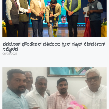
ವನಲೋಕ್ ಫೌಂಡೇಶನ್ ವತಿಯಿಂದ ಗ್ರೀನ್ ಸ್ಕೂಲ್ ನೆಟ್‌ವರ್ಕಿಂಗ್
ಸಮ್ಮೇಳನ
06/08/2026