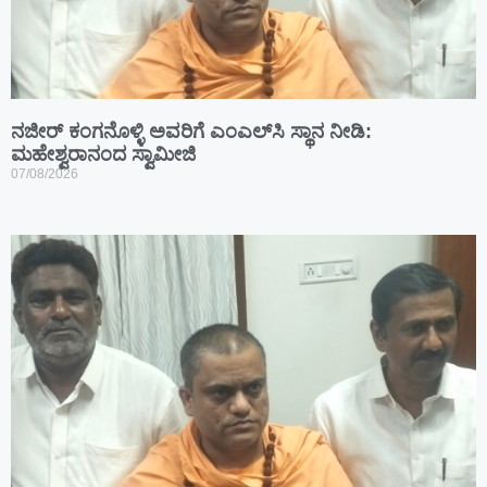
ನಜೀರ್ ಕಂಗನೊಳ್ಳಿ ಅವರಿಗೆ ಎಂಎಲ್‌ಸಿ ಸ್ಥಾನ ನೀಡಿ:
ಮಹೇಶ್ವರಾನಂದ ಸ್ವಾಮೀಜಿ
07/08/2026