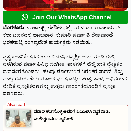
Join Our WhatsApp Channel
ಬೆಂಗಳೂರು
: ಮಹಾಲಕ್ಷ್ಮಿ ಲೇಔಟ್ ನಲ್ಲಿ ಇರುವ ಡಾ. ರಾಜಕುಮಾರ್
ಕಲಾ ಭವನದಲ್ಲಿ ಭಾನುವಾರ ಕುಮಾರಿ ವರ್ಷಾ ಪಿ ದೇಶಪಾಂಡೆ
ಭರತನಾಟ್ಯ ರಂಗಪ್ರವೇಶ ಕಾರ್ಯಕ್ರಮ ನಡೆಯಿತು.
ನೃತ್ಯ ಕಲಾನಿಕೇತನದ ಗುರು ವಿದುಷಿ ಧನ್ಯಶ್ರೀ ಅವರ ಗರಡಿಯಲ್ಲಿ
ಪಳಗಿರುವ ವರ್ಷಾ ವಿವಿಧ ಸಂಗೀತ, ತಾಳಗಳಿಗೆ ಹೆಜ್ಜೆ ಹಾಕಿ ಪ್ರೇಕ್ಷಕರ
ಮನಸೂರೆಗೊಂಡರು. ಹಲವು ವರ್ಷಗಳಿಂದ ನಿರಂತರ ಸಾಧನೆ, ಶಿಸ್ತು
ಮತ್ತು ಸಮರ್ಪಣೆಯ ಮೂಲಕ ಭರತನಾಟ್ಯದ ತಂತ್ರ, ತಾಳ, ಅಭಿನಯದ
ವೇದಿಕೆ ಪ್ರಸ್ತುತಿಕರಣವನ್ನು ಉತ್ತಮ ಪಾರಂಗತೆಯೊಂದಿಗೆ ಪ್ರಸ್ತುತ
ಪಡಿಸಿದರು.
ನಜೀರ್ ಕಂಗನೊಳ್ಳಿ ಅವರಿಗೆ ಎಂಎಲ್‌ಸಿ ಸ್ಥಾನ ನೀಡಿ:
ಮಹೇಶ್ವರಾನಂದ ಸ್ವಾಮೀಜಿ