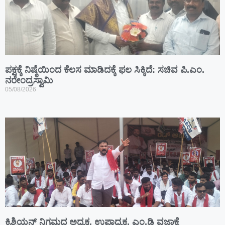
ಪಕ್ಷಕ್ಕೆ ನಿಷ್ಠೆಯಿಂದ ಕೆಲಸ ಮಾಡಿದಕ್ಕೆ ಫಲ ಸಿಕ್ಕಿದೆ: ಸಚಿವ ಪಿ.ಎಂ.
ನರೇಂದ್ರಸ್ವಾಮಿ
05/08/2026
ಕ್ರಿಶ್ಚಿಯನ್ ನಿಗಮದ ಅಧ್ಯಕ್ಷ, ಉಪಾಧ್ಯಕ್ಷ, ಎಂ.ಡಿ ವಜಾಕ್ಕೆ