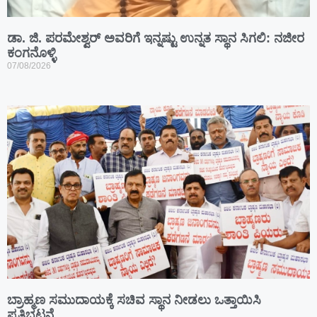
ಡಾ. ಜಿ. ಪರಮೇಶ್ವರ್ ಅವರಿಗೆ ಇನ್ನಷ್ಟು ಉನ್ನತ ಸ್ಥಾನ ಸಿಗಲಿ: ನಜೀರ
ಕಂಗನೊಳ್ಳಿ
07/08/2026
ಬ್ರಾಹ್ಮಣ ಸಮುದಾಯಕ್ಕೆ ಸಚಿವ ಸ್ಥಾನ ನೀಡಲು ಒತ್ತಾಯಿಸಿ
ಪ್ರತಿಭಟನೆ