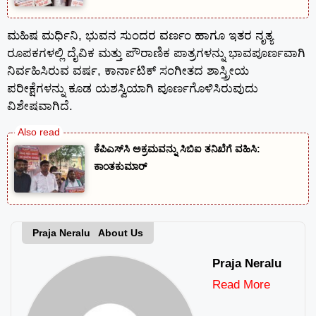
ಮಹಿಷ ಮರ್ಧಿನಿ, ಭುವನ ಸುಂದರ ವರ್ಣಂ ಹಾಗೂ ಇತರ ನೃತ್ಯ
ರೂಪಕಗಳಲ್ಲಿ ದೈವಿಕ ಮತ್ತು ಪೌರಾಣಿಕ ಪಾತ್ರಗಳನ್ನು ಭಾವಪೂರ್ಣವಾಗಿ
ನಿರ್ವಹಿಸಿರುವ ವರ್ಷ, ಕಾರ್ನಾಟಿಕ್‌ ಸಂಗೀತದ ಶಾಸ್ತ್ರೀಯ
ಪರೀಕ್ಷೆಗಳನ್ನು ಕೂಡ ಯಶಸ್ವಿಯಾಗಿ ಪೂರ್ಣಗೊಳಿಸಿರುವುದು
ವಿಶೇಷವಾಗಿದೆ.
ಕೆಪಿಎಸ್‍ಸಿ ಅಕ್ರಮವನ್ನು ಸಿಬಿಐ ತನಿಖೆಗೆ ವಹಿಸಿ:
ಕಾಂತಕುಮಾರ್
Praja Neralu About Us
Praja Neralu
Read More