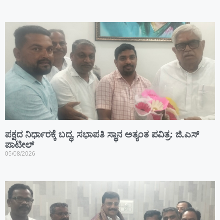
ಪಕ್ಷದ ನಿರ್ಧಾರಕ್ಕೆ ಬದ್ಧ, ಸಭಾಪತಿ ಸ್ಥಾನ ಅತ್ಯಂತ ಪವಿತ್ರ: ಜಿ.ಎಸ್
ಪಾಟೀಲ್
05/08/2026