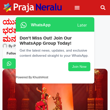
ಯುವ ಪ್ರತಿಭೆ ವರ್ಷಾ ದೇಶಪಾಂಡೆ
Later
WhatsApp
ಭರತನಾಟ್ಯ ರಂಗಪ್ರವೇಶ;
ಮನಸೂರೆಗೊಂಡ ನೃತ್ಯ ಪ್ರದರ್ಶನ
Don’t Miss Out! Join Our
WhatsApp Group Today!
By
Praja Neralu
—
May 11, 2026
-
10:54 AM
Get the latest news, updates, and exclusive
Follow Us
content delivered straight to your WhatsApp.
Join Now
Powered By KhushiHost