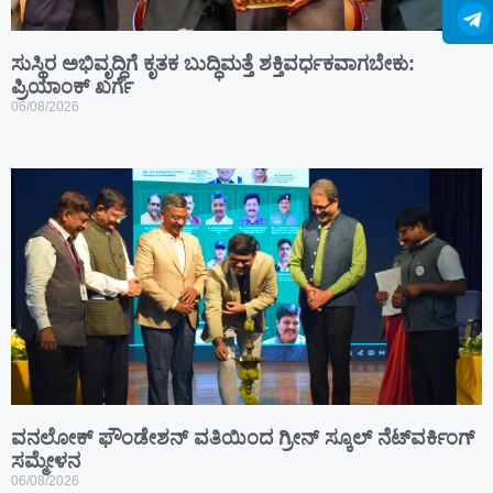
ಸುಸ್ಥಿರ ಅಭಿವೃದ್ಧಿಗೆ ಕೃತಕ ಬುದ್ಧಿಮತ್ತೆ ಶಕ್ತಿವರ್ಧಕವಾಗಬೇಕು:
ಪ್ರಿಯಾಂಕ್ ಖರ್ಗೆ
06/08/2026
ವನಲೋಕ್ ಫೌಂಡೇಶನ್ ವತಿಯಿಂದ ಗ್ರೀನ್ ಸ್ಕೂಲ್ ನೆಟ್‌ವರ್ಕಿಂಗ್
ಸಮ್ಮೇಳನ
06/08/2026