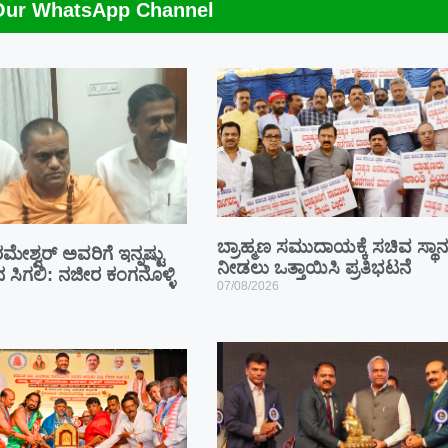
Our WhatsApp Channel
ಬ್ರಾಹ್ಮಣ ಸಮುದಾಯಕ್ಕೆ ಸಚಿವ ಸ್ಥಾನ
ಮೇಶ್ವರ್ ಅವರಿಗೆ ಇನ್ನಷ್ಟು
ನೀಡಲು ಒತ್ತಾಯಿಸಿ ಪ್ರತಿಭಟನೆ
ಾನ ಸಿಗಲಿ: ನಜೀರ ಕಂಗನೊಳ್ಳಿ
07/08/2026