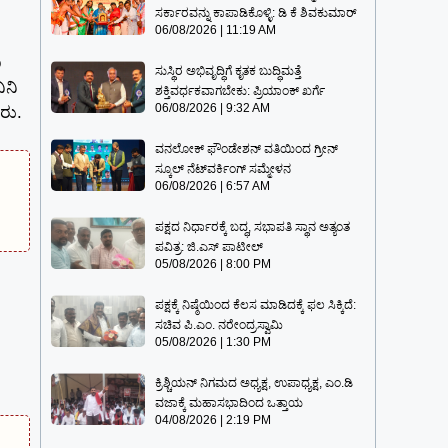
ಸರ್ಕಾರವನ್ನು ಕಾಪಾಡಿಕೊಳ್ಳಿ: ಡಿ ಕೆ ಶಿವಕುಮಾರ್
06/08/2026
11:19 AM
ಾ
ಸುಸ್ಥಿರ ಅಭಿವೃದ್ಧಿಗೆ ಕೃತಕ ಬುದ್ಧಿಮತ್ತೆ
ಿನಿ
ಶಕ್ತಿವರ್ಧಕವಾಗಬೇಕು: ಪ್ರಿಯಾಂಕ್ ಖರ್ಗೆ
06/08/2026
9:32 AM
ರು.
ವನಲೋಕ್ ಫೌಂಡೇಶನ್ ವತಿಯಿಂದ ಗ್ರೀನ್
ಸ್ಕೂಲ್ ನೆಟ್‌ವರ್ಕಿಂಗ್ ಸಮ್ಮೇಳನ
06/08/2026
6:57 AM
ಪಕ್ಷದ ನಿರ್ಧಾರಕ್ಕೆ ಬದ್ಧ, ಸಭಾಪತಿ ಸ್ಥಾನ ಅತ್ಯಂತ
ಪವಿತ್ರ: ಜಿ.ಎಸ್ ಪಾಟೀಲ್
05/08/2026
8:00 PM
ಪಕ್ಷಕ್ಕೆ ನಿಷ್ಠೆಯಿಂದ ಕೆಲಸ ಮಾಡಿದಕ್ಕೆ ಫಲ ಸಿಕ್ಕಿದೆ:
ಸಚಿವ ಪಿ.ಎಂ. ನರೇಂದ್ರಸ್ವಾಮಿ
05/08/2026
1:30 PM
ಕ್ರಿಶ್ಚಿಯನ್ ನಿಗಮದ ಅಧ್ಯಕ್ಷ, ಉಪಾಧ್ಯಕ್ಷ, ಎಂ.ಡಿ
ವಜಾಕ್ಕೆ ಮಹಾಸಭಾದಿಂದ ಒತ್ತಾಯ
04/08/2026
2:19 PM