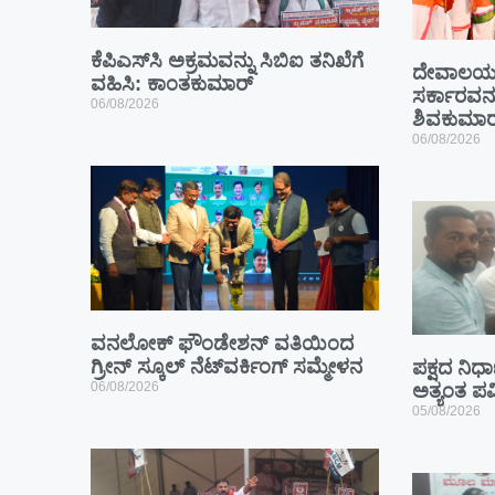
ಕೆಪಿಎಸ್‍ಸಿ ಅಕ್ರಮವನ್ನು ಸಿಬಿಐ ತನಿಖೆಗೆ
ದೇವಾಲಯ ಕ
ವಹಿಸಿ: ಕಾಂತಕುಮಾರ್
ಸರ್ಕಾರವನ್ನ
06/08/2026
ಶಿವಕುಮಾರ
06/08/2026
ವನಲೋಕ್ ಫೌಂಡೇಶನ್ ವತಿಯಿಂದ
ಗ್ರೀನ್ ಸ್ಕೂಲ್ ನೆಟ್‌ವರ್ಕಿಂಗ್ ಸಮ್ಮೇಳನ
ಪಕ್ಷದ ನಿರ್ಧ
06/08/2026
ಅತ್ಯಂತ ಪವ
05/08/2026