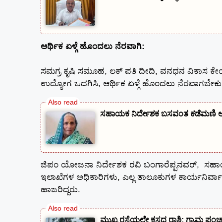
ಆರ್ಥಿಕ ಏಳ್ಗೆ ಹೊಂದಲು ನೆರವಾಗಿ:
ಸಮಗ್ರ ಕೃಷಿ ಸಮೂಹ, ಲಕ್ ಪತಿ ದೀದಿ, ವನಧನ ವಿಕಾಸ ಕೇ
ಉದ್ಯೋಗ ಒದಗಿಸಿ, ಆರ್ಥಿಕ ಏಳ್ಗೆ ಹೊಂದಲು ನೆರವಾಗಬೇಕು 
ಸಹಾಯಕ ನಿರ್ದೇಶಕ ಬಸವಂತ ಕಡೆಮಣಿ ಅವ
ಜಿಪಂ ಯೋಜನಾ ನಿರ್ದೇಶಕ ರವಿ ಬಂಗಾರೆಪ್ಪನವರ್, ಸಹಾಯ
ಇಲಾಖೆಗಳ ಅಧಿಕಾರಿಗಳು, ಎಲ್ಲ ತಾಲೂಕುಗಳ ಕಾರ್ಯನಿರ್ವ
ಹಾಜರಿದ್ದರು.
ಮುಖ್ಯ ರಸ್ತೆಯಲ್ಲೇ ಕಸದ ರಾಶಿ; ಗ್ರಾಮ ಪಂಚ