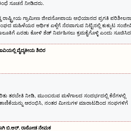
ಿಂಧೆ ಸೂಚನೆ ನೀಡಿದರು.
ದ್ದ ರಾಷ್ಟ್ರೀಯ ಗ್ರಾಮೀಣ ಜೀವನೋಪಾಯ ಅಭಿಯಾನದ ಪ್ರಗತಿ ಪರಿಶೀಲನ
ದ ಮಹಿಳೆಯರ ಆರ್ಥಿಕ ಏಳ್ಗೆಗೆ ನೆರವಾಗುವ ನಿಟ್ಟಿನಲ್ಲಿ ಕುಕ್ಕುಟ ಸಂಜೀವ
ಗೆ ಎರಡು ಕೋಳಿ ಶೆಡ್ ನಿರ್ವಹಿಸಲು ಕ್ರಮಕೈಗೊಳ್ಳಿ‌ ಎಂದು ಸೂಚಿಸಿದ
ಾವಿಯಲ್ಲಿ ವೈದ್ಯಕೀಯ ಶಿಬಿರ
ು ತರಬೇತಿ ನೀಡಿ, ಮುಂಬರುವ ಮಳೆಗಾಲದ ಸಂದರ್ಭದಲ್ಲಿ ಕೆರೆಗಳಲ್ಲಿ
ಾಕಾಣಿಕೆಯನ್ನು ಆರಂಭಿಸಿ, ನಂತರ ಮೀನುಗಳ ಮಾರಾಟದಿಂದ ಸಂಘಗಳಿಗೆ
ಕರಾಗಿ ಬಿ.ಆರ್. ರಾಠೋಡ ನೇಮಕ