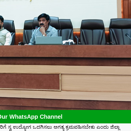
Our WhatsApp Channel
 ಸ್ವ ಉದ್ಯೋಗ ಒದಗಿಸಲು ಅಗತ್ಯ ಕ್ರಮವಹಿಸಬೇಕು ಎಂದು ಜಿಲ್ಲಾ