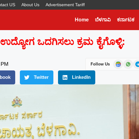
tact US
About Us
Advertisement Tariff
Home
ಬೆಳಗಾವಿ
ಕರ್ನಾಟಕ
Later
WhatsApp
ದ್ಯೋಗ ಒದಗಿಸಲು ಕ್ರಮ ಕೈಗೊಳ್ಳಿ:
Don’t Miss Out! Join Our
WhatsApp Group Today!
Get the latest news, updates, and exclusive
3 PM
Follow Us
content delivered straight to your WhatsApp.
book
Twitter
LinkedIn
Join Now
Powered By KhushiHost