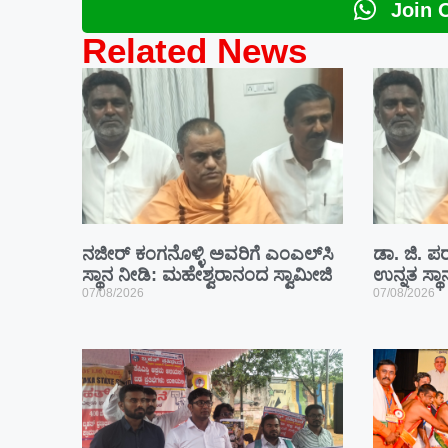
Join 
Related News
ನಜೀರ್ ಕಂಗನೊಳ್ಳಿ ಅವರಿಗೆ ಎಂಎಲ್‌ಸಿ
ಡಾ. ಜಿ. ಪರ
ಸ್ಥಾನ ನೀಡಿ: ಮಹೇಶ್ವರಾನಂದ ಸ್ವಾಮೀಜಿ
ಉನ್ನತ ಸ್ಥ
07/08/2026
07/08/2026