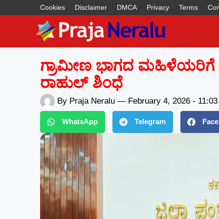
Cookies
Disclaimer
DMCA
Privacy
Terms
Con
ಗ್ರಾಮೀಣ ಭಾಗದ ಮಹಿಳೆಯರಿಗೆ ಉ
ರಾಹುಲ್ ಶಿಂಧೆ
By
Praja Neralu
—
February 4, 2026
-
11:0
WhatsApp
Telegram
Face