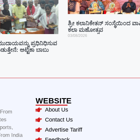
ಶ್ರೀ ಕಲಾನಿಕೇತನ್ ಸಂಸ್ಥೆಯಿಂದ ವಾರ
ಕಲಾ ಮಹೋತ್ಸವ
03/08/2026
ುದಾಯವನ್ನು ಪ್ರಧಿನಿಧಿಸುವ
ುತ್ತೇನೆ: ಅಟ್ಟಿಕಾ ಬಾಬು
WEBSITE
About Us
m From
tes
Contact Us
ports,
Advertise Tariff
From India
Feedback