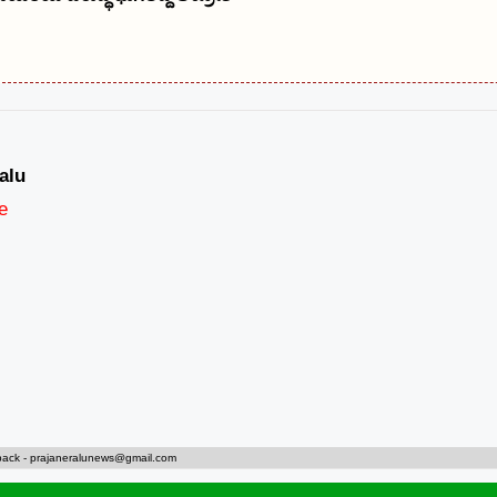
alu
e
back -
prajaneralunews@gmail.com