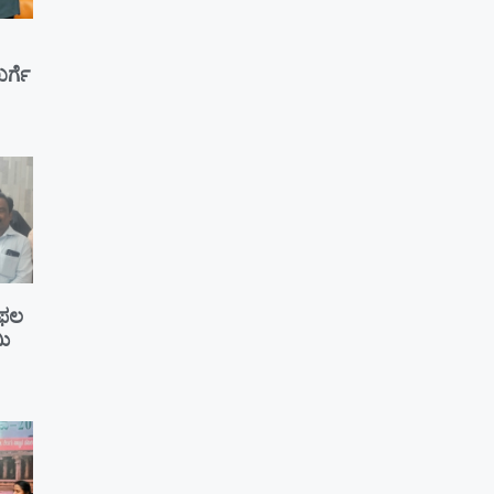
ರ್ಗೆ
ೆ ಫಲ
ಮಿ