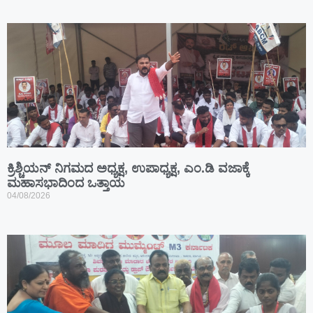
ಕ್ರಿಶ್ಚಿಯನ್ ನಿಗಮದ ಅಧ್ಯಕ್ಷ, ಉಪಾಧ್ಯಕ್ಷ, ಎಂ.ಡಿ ವಜಾಕ್ಕೆ
ಮಹಾಸಭಾದಿಂದ ಒತ್ತಾಯ
04/08/2026