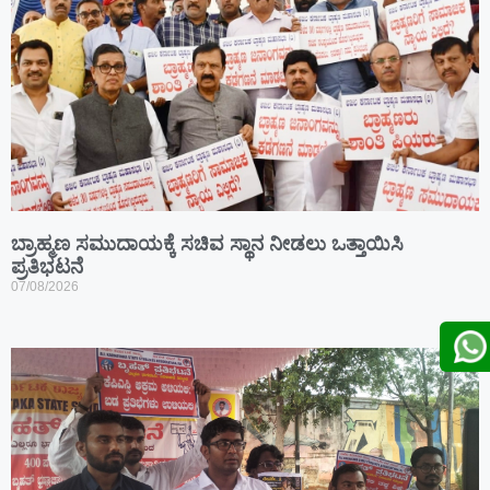
ಬ್ರಾಹ್ಮಣ ಸಮುದಾಯಕ್ಕೆ ಸಚಿವ ಸ್ಥಾನ ನೀಡಲು ಒತ್ತಾಯಿಸಿ
ಪ್ರತಿಭಟನೆ
07/08/2026