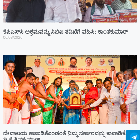
ಕೆಪಿಎಸ್‍ಸಿ ಅಕ್ರಮವನ್ನು ಸಿಬಿಐ ತನಿಖೆಗೆ ವಹಿಸಿ: ಕಾಂತಕುಮಾರ್
06/08/2026
ದೇವಾಲಯ ಕಾಪಾಡಿಕೊಂಡಂತೆ ನಿಮ್ಮ ಸರ್ಕಾರವನ್ನು ಕಾಪಾಡಿಕೊಳ್ಳಿ:
ಡಿ ಕೆ ಶಿವಕುಮಾರ್