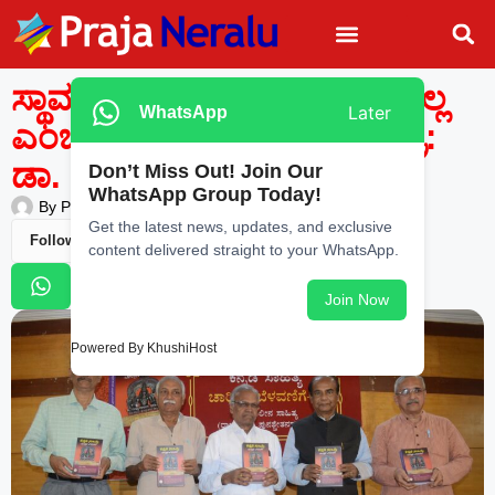
ಸ್ಥಾವರಕ್ಕಳಿವುಂಟು ಜಂಗಮಕ್ಕಳಿವಿಲ್ಲ
Later
WhatsApp
ಎಂಬುದೇ ಶರಣರ ಮೂಲ ಮಂತ್ರ:
ಡಾ. ವೀರಣ್ಣ ರಾಜೂರ
Don’t Miss Out! Join Our
WhatsApp Group Today!
By
Praja Neralu
—
December 14, 2025
-
8:43 PM
Get the latest news, updates, and exclusive
Follow Us
content delivered straight to your WhatsApp.
Join Now
Powered By KhushiHost