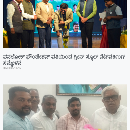
ವನಲೋಕ್ ಫೌಂಡೇಶನ್ ವತಿಯಿಂದ ಗ್ರೀನ್ ಸ್ಕೂಲ್ ನೆಟ್‌ವರ್ಕಿಂಗ್
ಸಮ್ಮೇಳನ
06/08/2026