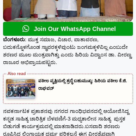
Join Our WhatsApp Channel
ಬೆಂಗಳೂರು
: ಮುಕ್ತ ಸಮಾಜ, ವಿಚಾರ, ವಾತಾವರಣ,
ಬದುಕನ್ನೊಳಗೊಂಡ ಸ್ಥಾವರಕ್ಕಳಿವುಂಟು ಜಂಗಮಕ್ಕಳಿವಿಲ್ಲ ಎಂಬುದೇ
ಶರಣರ ಮೂಲ ಮಂತ್ರವಾಗಿತ್ತು ಎಂದು ಹಿರಿಯ ವಿದ್ವಾಂಸ ಡಾ. ವೀರಣ್ಣ
ರಾಜೂರ ಅಭಿಪ್ರಾಯಪಟ್ಟರು.
ವಕೀಲ ವೃತ್ತಿಯಲ್ಲಿ ಶ್ರದ್ಧೆ ಬಹುಮುಖ್ಯ: ಹಿರಿಯ ವಕೀಲ ಕೆ.ಜಿ.
ರಾಘವನ್
ನವಕರ್ನಾಟಕ ಪ್ರಕಾಶನವು ನಗರದ ಗಾಂಧಿಭವನದಲ್ಲಿ ಆಯೋಜಿಸಿದ್ದ
ಕನ್ನಡ ಸಾಹಿತ್ಯ ಚಾರಿತ್ರಿಕ ಬೆಳವಣಿಗೆ-3 ಮಧ್ಯಕಾಲೀನ ಸಾಹಿತ್ಯ ಪುಸ್ತಕ
ಬಿಡುಗಡೆ ಕಾರ್ಯಕ್ರಮದಲ್ಲಿ ಮಾತನಾಡಿದರು.ಬಸವಾದಿ ಶರಣರು
ರೂಪಿಸಿದ ಲಿಂಗಾಯತ ಧರ್ಮ ಪರಿಕಲ್ಪನೆ ಈಗ ವೀರಶೈವವಾಗಿ