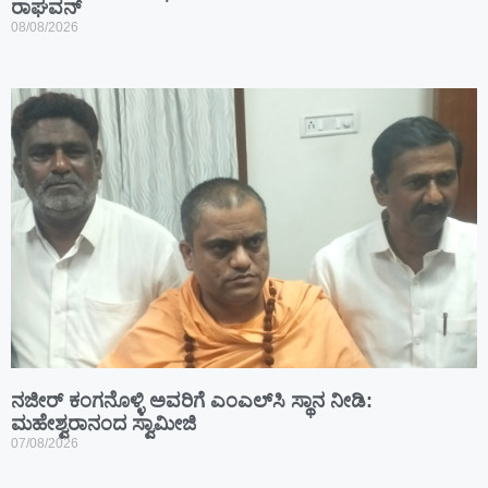
ರಾಘವನ್
08/08/2026
ನಜೀರ್ ಕಂಗನೊಳ್ಳಿ ಅವರಿಗೆ ಎಂಎಲ್‌ಸಿ ಸ್ಥಾನ ನೀಡಿ:
ಮಹೇಶ್ವರಾನಂದ ಸ್ವಾಮೀಜಿ
07/08/2026