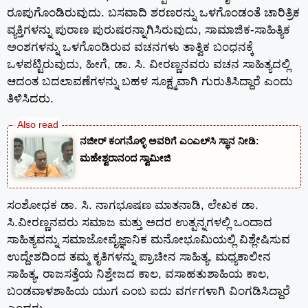
ರೂಪುಗೊಂಡಿರುವುದು. ಬಸವಾದಿ ಶರಣರನ್ನು ಒಳಗೊಂಡಂತೆ ಚಾರಿತ್ರಿಕ
ವ್ಯಕ್ತಿಗಳನ್ನು ಪುರಾಣ ಪುರುಷರನ್ನಾಗಿಸಿರುವುದು, ಸಾಮಾಜಿಕ-ಸಾಹಿತ್ಯಿಕ
ಅಂಶಗಳನ್ನು ಒಳಗೊಂಡಿರುವ ವಚನಗಳು ತಾತ್ವಿಕ ಬಂಧನಕ್ಕೆ
ಒಳಪಟ್ಟಿರುವುದು, ಹೀಗೆ, ಡಾ. ಸಿ. ವೀರಣ್ಣನವರು ವಚನ ಸಾಹಿತ್ಯದಲ್ಲಿ
ಆದಂತ ಬದಲಾವಣೆಗಳನ್ನು ಬಹಳ ಸೂಕ್ಷ್ಮವಾಗಿ ಗುರುತಿಸಿದ್ದಾರೆ ಎಂದು
ತಿಳಿಸಿದರು.
ನಜೀರ್ ಕಂಗನೊಳ್ಳಿ ಅವರಿಗೆ ಎಂಎಲ್‌ಸಿ ಸ್ಥಾನ ನೀಡಿ:
ಮಹೇಶ್ವರಾನಂದ ಸ್ವಾಮೀಜಿ
ಸಂಶೋಧಕ ಡಾ. ಸಿ. ನಾಗಭೂಷಣ ಮಾತನಾಡಿ, ಲೇಖಕ ಡಾ.
ಸಿ.ವೀರಣ್ಣನವರು ಸಮಾಜ ಮತ್ತು ಅದರ ಉತ್ಪನ್ನಗಳಲ್ಲಿ ಒಂದಾದ
ಸಾಹಿತ್ಯವನ್ನು ಸಮಾಜೋವೈಜ್ಞಾನಿಕ ಮನೋಭೂಮಿಯಲ್ಲಿ ವಿಶ್ಲೇಷಿಸುವ
ಉದ್ದೇಶದಿಂದ ತಮ್ಮ ಕೃತಿಗಳನ್ನು ಪ್ರಾಚೀನ ಸಾಹಿತ್ಯ, ಮಧ್ಯಕಾಲೀನ
ಸಾಹಿತ್ಯ, ರಾಜಸತ್ತೆಯ ನಿಶ್ತೇಜದ ಕಾಲ, ವಸಾಹತುಶಾಹಿಯ ಕಾಲ,
ಬಂಡವಾಳಶಾಹಿಯ ಯುಗ ಎಂಬ ಐದು ವರ್ಗಗಳಾಗಿ ವಿಂಗಡಿಸಿದ್ದಾರೆ