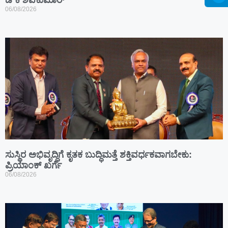
06/08/2026
ಸುಸ್ಥಿರ ಅಭಿವೃದ್ಧಿಗೆ ಕೃತಕ ಬುದ್ಧಿಮತ್ತೆ ಶಕ್ತಿವರ್ಧಕವಾಗಬೇಕು:
ಪ್ರಿಯಾಂಕ್ ಖರ್ಗೆ
06/08/2026