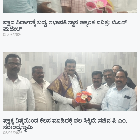
ಪಕ್ಷದ ನಿರ್ಧಾರಕ್ಕೆ ಬದ್ಧ, ಸಭಾಪತಿ ಸ್ಥಾನ ಅತ್ಯಂತ ಪವಿತ್ರ: ಜಿ.ಎಸ್
ಪಾಟೀಲ್
05/08/2026
ಪಕ್ಷಕ್ಕೆ ನಿಷ್ಠೆಯಿಂದ ಕೆಲಸ ಮಾಡಿದಕ್ಕೆ ಫಲ ಸಿಕ್ಕಿದೆ: ಸಚಿವ ಪಿ.ಎಂ.
ನರೇಂದ್ರಸ್ವಾಮಿ
05/08/2026