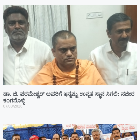
ಡಾ. ಜಿ. ಪರಮೇಶ್ವರ್ ಅವರಿಗೆ ಇನ್ನಷ್ಟು ಉನ್ನತ ಸ್ಥಾನ ಸಿಗಲಿ: ನಜೀರ
ಕಂಗನೊಳ್ಳಿ
07/08/2026