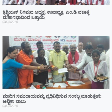
ಕ್ರಿಶ್ಚಿಯನ್ ನಿಗಮದ ಅಧ್ಯಕ್ಷ, ಉಪಾಧ್ಯಕ್ಷ, ಎಂ.ಡಿ ವಜಾಕ್ಕೆ
ಮಹಾಸಭಾದಿಂದ ಒತ್ತಾಯ
04/08/2026
ಮಾದಿಗ ಸಮುದಾಯವನ್ನು ಪ್ರಧಿನಿಧಿಸುವ ಸಂಕಲ್ಪ ಮಾಡುತ್ತೇನೆ:
ಅಟ್ಟಿಕಾ ಬಾಬು
03/08/2026