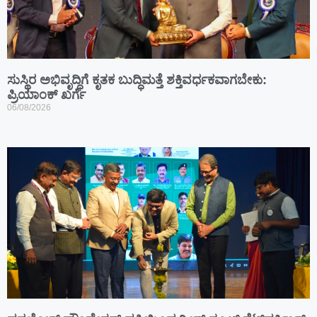
ಸುಸ್ಥಿರ ಅಭಿವೃದ್ಧಿಗೆ ಕೃತಕ ಬುದ್ಧಿಮತ್ತೆ ಶಕ್ತಿವರ್ಧಕವಾಗಬೇಕು:
ಪ್ರಿಯಾಂಕ್ ಖರ್ಗೆ
06/08/2026