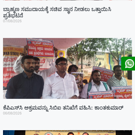
ಬ್ರಾಹ್ಮಣ ಸಮುದಾಯಕ್ಕೆ ಸಚಿವ ಸ್ಥಾನ ನೀಡಲು ಒತ್ತಾಯಿಸಿ
ಪ್ರತಿಭಟನೆ
07/08/2026
ಕೆಪಿಎಸ್‍ಸಿ ಅಕ್ರಮವನ್ನು ಸಿಬಿಐ ತನಿಖೆಗೆ ವಹಿಸಿ: ಕಾಂತಕುಮಾರ್
06/08/2026