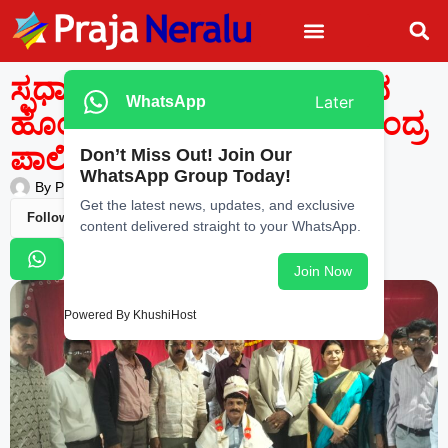
ಸ್ಪರ್ಧಾತ್ಮಕ ಯುಗದಲ್ಲಿ ಉನ್ನತ ಸ್ಥಾನ
Later
WhatsApp
ಹೊಂದಬೇಕಾದರೆ ಶ್ರದ್ದೆ ಅಗತ್ಯ: ಕೇಂದ್ರ
ಪಾಲಿಕೆ ಆಯುಕ್ತ ಜಗದೀಶ್
Don’t Miss Out! Join Our
WhatsApp Group Today!
By
Praja Neralu
—
June 21, 2026
-
9:04 PM
Get the latest news, updates, and exclusive
Follow Us
content delivered straight to your WhatsApp.
Join Now
Powered By KhushiHost