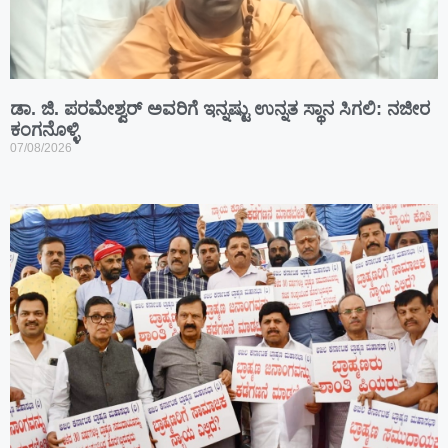
ಡಾ. ಜಿ. ಪರಮೇಶ್ವರ್ ಅವರಿಗೆ ಇನ್ನಷ್ಟು ಉನ್ನತ ಸ್ಥಾನ ಸಿಗಲಿ: ನಜೀರ
ಕಂಗನೊಳ್ಳಿ
07/08/2026