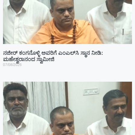
ನಜೀರ್ ಕಂಗನೊಳ್ಳಿ ಅವರಿಗೆ ಎಂಎಲ್‌ಸಿ ಸ್ಥಾನ ನೀಡಿ:
ಮಹೇಶ್ವರಾನಂದ ಸ್ವಾಮೀಜಿ
07/08/2026