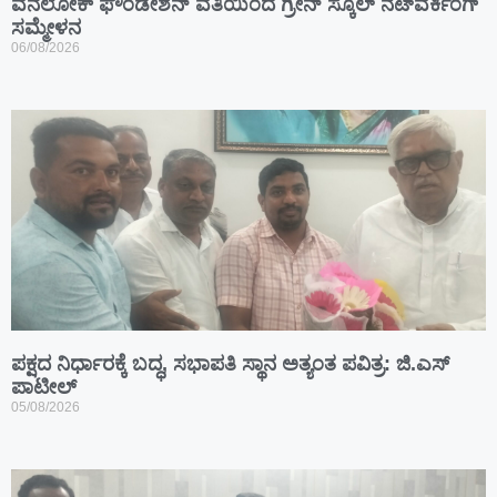
ವನಲೋಕ್ ಫೌಂಡೇಶನ್ ವತಿಯಿಂದ ಗ್ರೀನ್ ಸ್ಕೂಲ್ ನೆಟ್‌ವರ್ಕಿಂಗ್
ಸಮ್ಮೇಳನ
06/08/2026
ಪಕ್ಷದ ನಿರ್ಧಾರಕ್ಕೆ ಬದ್ಧ, ಸಭಾಪತಿ ಸ್ಥಾನ ಅತ್ಯಂತ ಪವಿತ್ರ: ಜಿ.ಎಸ್
ಪಾಟೀಲ್
05/08/2026