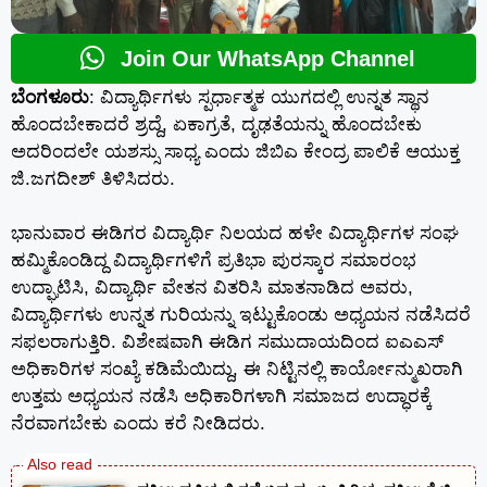
Join Our WhatsApp Channel
ಬೆಂಗಳೂರು
: ವಿದ್ಯಾರ್ಥಿಗಳು ಸ್ಪರ್ಧಾತ್ಮಕ ಯುಗದಲ್ಲಿ ಉನ್ನತ ಸ್ಥಾನ
ಹೊಂದಬೇಕಾದರೆ ಶ್ರದ್ದೆ, ಏಕಾಗ್ರತೆ, ದೃಢತೆಯನ್ನು ಹೊಂದಬೇಕು
ಅದರಿಂದಲೇ ಯಶಸ್ಸು ಸಾಧ್ಯ ಎಂದು ಜಿಬಿಎ ಕೇಂದ್ರ ಪಾಲಿಕೆ ಆಯುಕ್ತ
ಜಿ.ಜಗದೀಶ್ ತಿಳಿಸಿದರು.
ಭಾನುವಾರ ಈಡಿಗರ ವಿದ್ಯಾರ್ಥಿ ನಿಲಯದ ಹಳೇ ವಿದ್ಯಾರ್ಥಿಗಳ ಸಂಘ
ಹಮ್ಮಿಕೊಂಡಿದ್ದ ವಿದ್ಯಾರ್ಥಿಗಳಿಗೆ ಪ್ರತಿಭಾ ಪುರಸ್ಕಾರ ಸಮಾರಂಭ
ಉದ್ಘಾಟಿಸಿ, ವಿದ್ಯಾರ್ಥಿ ವೇತನ ‌ವಿತರಿಸಿ ಮಾತನಾಡಿದ ಅವರು,
ವಿದ್ಯಾರ್ಥಿಗಳು ಉನ್ನತ ಗುರಿಯನ್ನು ಇಟ್ಟುಕೊಂಡು ಅಧ್ಯಯನ ನಡೆಸಿದರೆ
ಸಫಲರಾಗುತ್ತಿರಿ. ವಿಶೇಷವಾಗಿ ಈಡಿಗ ಸಮುದಾಯದಿಂದ ಐಎಎಸ್
ಅಧಿಕಾರಿಗಳ ಸಂಖ್ಯೆ ಕಡಿಮೆಯಿದ್ದು, ಈ ನಿಟ್ಟಿನಲ್ಲಿ ಕಾರ್ಯೋನ್ಮುಖರಾಗಿ
ಉತ್ತಮ ಅಧ್ಯಯನ ನಡೆಸಿ ಅಧಿಕಾರಿಗಳಾಗಿ ಸಮಾಜದ ಉದ್ಧಾರಕ್ಕೆ
ನೆರವಾಗಬೇಕು ಎಂದು ಕರೆ ನೀಡಿದರು.