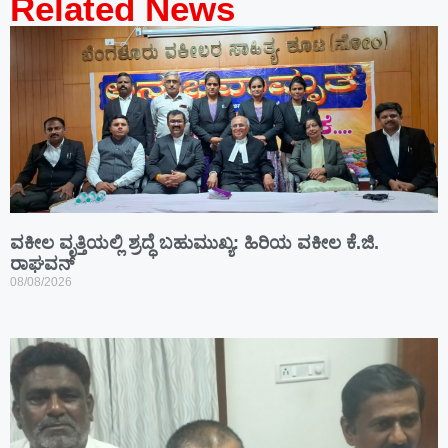
Related News
ವಕೀಲ ವೃತ್ತಿಯಲ್ಲಿ ಶ್ರದ್ಧೆ ಬಹುಮುಖ್ಯ: ಹಿರಿಯ ವಕೀಲ ಕೆ.ಜಿ.
ರಾಘವನ್
08/08/2026