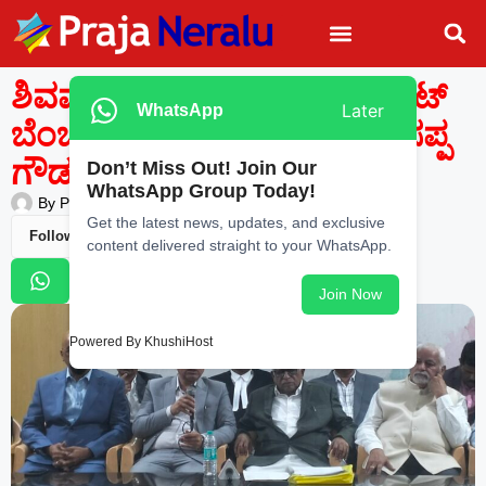
ಶಿವಮೊಗ್ಗದಲ್ಲಿ ಹೈಕೋರ್ಟ್ ಸರ್ಕ್ಯೂಟ್
Later
WhatsApp
ಬೆಂಚ್ ಸ್ಥಾಪನೆಯಾಗಬೇಕು: ಕೆ ಬಸಪ್ಪ
ಗೌಡ
Don’t Miss Out! Join Our
WhatsApp Group Today!
By
Praja Neralu
—
June 19, 2026
-
8:30 AM
Get the latest news, updates, and exclusive
Follow Us
content delivered straight to your WhatsApp.
Join Now
Powered By KhushiHost