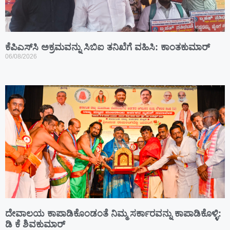
ಕೆಪಿಎಸ್‍ಸಿ ಅಕ್ರಮವನ್ನು ಸಿಬಿಐ ತನಿಖೆಗೆ ವಹಿಸಿ: ಕಾಂತಕುಮಾರ್
06/08/2026
ದೇವಾಲಯ ಕಾಪಾಡಿಕೊಂಡಂತೆ ನಿಮ್ಮ ಸರ್ಕಾರವನ್ನು ಕಾಪಾಡಿಕೊಳ್ಳಿ:
ಡಿ ಕೆ ಶಿವಕುಮಾರ್