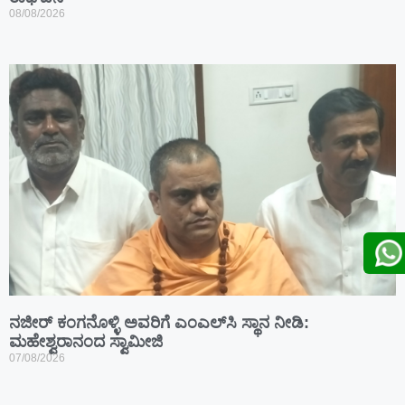
08/08/2026
ನಜೀರ್ ಕಂಗನೊಳ್ಳಿ ಅವರಿಗೆ ಎಂಎಲ್‌ಸಿ ಸ್ಥಾನ ನೀಡಿ:
ಮಹೇಶ್ವರಾನಂದ ಸ್ವಾಮೀಜಿ
07/08/2026