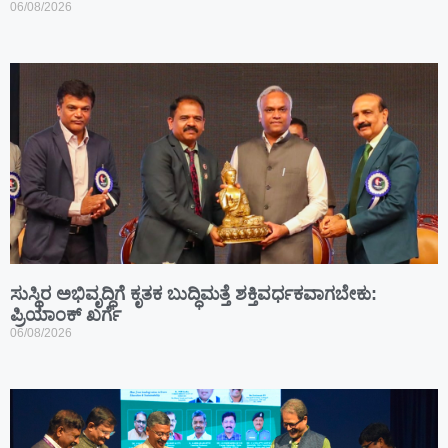
06/08/2026
ಸುಸ್ಥಿರ ಅಭಿವೃದ್ಧಿಗೆ ಕೃತಕ ಬುದ್ಧಿಮತ್ತೆ ಶಕ್ತಿವರ್ಧಕವಾಗಬೇಕು:
ಪ್ರಿಯಾಂಕ್ ಖರ್ಗೆ
06/08/2026