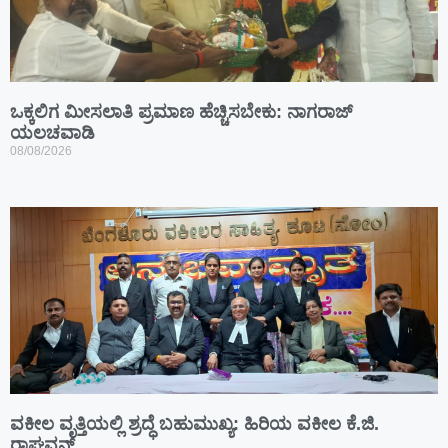
ಒಕ್ಕಲಿಗ ಮೀಸಲಾತಿ ಪ್ರಮಾಣ ಹೆಚ್ಚಿಸಬೇಕು: ನಾಗರಾಜ್
ಯಲಚವಾಡಿ
08/08/2026
ವಕೀಲ ವೃತ್ತಿಯಲ್ಲಿ ಶ್ರದ್ಧೆ ಬಹುಮುಖ್ಯ: ಹಿರಿಯ ವಕೀಲ ಕೆ.ಜಿ.
ರಾಘವನ್