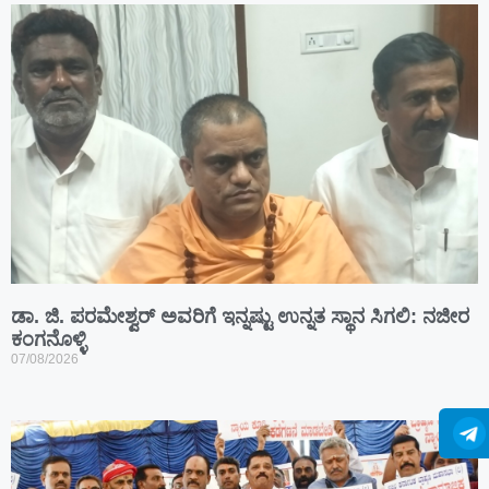
ಡಾ. ಜಿ. ಪರಮೇಶ್ವರ್ ಅವರಿಗೆ ಇನ್ನಷ್ಟು ಉನ್ನತ ಸ್ಥಾನ ಸಿಗಲಿ: ನಜೀರ
ಕಂಗನೊಳ್ಳಿ
07/08/2026