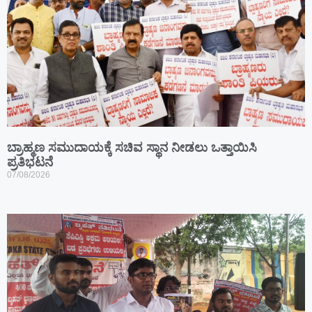
ಬ್ರಾಹ್ಮಣ ಸಮುದಾಯಕ್ಕೆ ಸಚಿವ ಸ್ಥಾನ ನೀಡಲು ಒತ್ತಾಯಿಸಿ
ಪ್ರತಿಭಟನೆ
07/08/2026