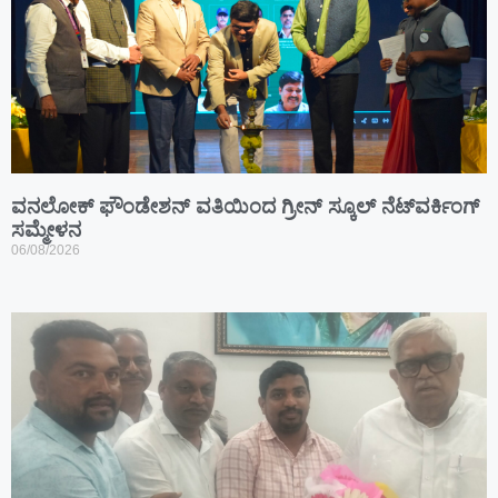
ವನಲೋಕ್ ಫೌಂಡೇಶನ್ ವತಿಯಿಂದ ಗ್ರೀನ್ ಸ್ಕೂಲ್ ನೆಟ್‌ವರ್ಕಿಂಗ್
ಸಮ್ಮೇಳನ
06/08/2026