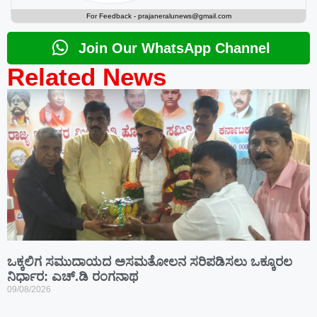
For Feedback -
prajaneralunews@gmail.com
Join Our WhatsApp Channel
Related News
ಒಕ್ಕಲಿಗ ಸಮುದಾಯದ ಅಸಮತೋಲನ ಸರಿಪಡಿಸಲು ಒಕ್ಕೂರಲ
ನಿರ್ಧಾರ: ಎಚ್.ಡಿ ರಂಗನಾಥ
09/08/2026