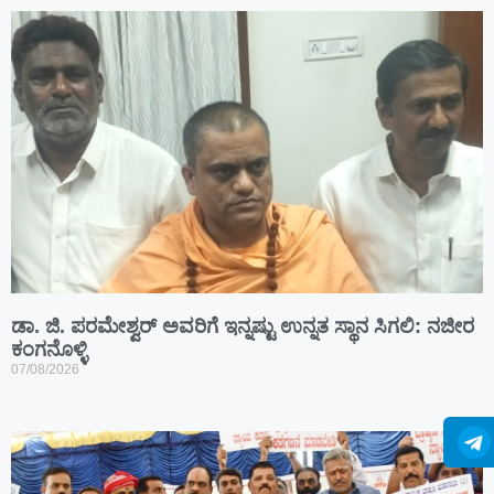
ಡಾ. ಜಿ. ಪರಮೇಶ್ವರ್ ಅವರಿಗೆ ಇನ್ನಷ್ಟು ಉನ್ನತ ಸ್ಥಾನ ಸಿಗಲಿ: ನಜೀರ
ಕಂಗನೊಳ್ಳಿ
07/08/2026