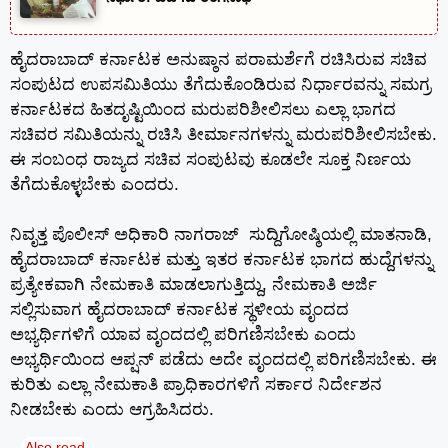
ಹೈದರಾಬಾದ್ ಕರ್ನಾಟಕ ಅನುಷ್ಠಾನ ಪರಾಮರ್ಶೆಗೆ ರಚಿಸಿರುವ ಸಚಿವ
ಸಂಪುಟದ ಉಪಸಮಿತಿಯು ತೆಗೆದುಕೊಂಡಿರುವ ನಿರ್ಧಾರವನ್ನು ಸಮಗ್ರ
ಕರ್ನಾಟಕದ ಹಿತದೃಷ್ಟಿಯಿಂದ ಮರುಪರಿಶೀಲಿಸಲು ಎಲ್ಲಾ ಭಾಗದ
ಸಚಿವರ ಸಮಿತಿಯನ್ನು ರಚಿಸಿ ತೀರ್ಮಾನಗಳನ್ನು ಮರುಪರಿಶೀಲಿಸಬೇಕು.
ಈ ಸಂಬಂಧ ರಾಜ್ಯದ ಸಚಿವ ಸಂಪುಟವು ಕೂಡಲೇ ಸೂಕ್ತ ನಿರ್ಣಯ
ತೆಗೆದುಕೊಳ್ಳಬೇಕು ಎಂದರು.
ನಿವೃತ್ತ ಪೊಲೀಸ್ ಅಧಿಕಾರಿ ನಾಗರಾಜ್ ಸುದ್ದಿಗೋಷ್ಠಿಯಲ್ಲಿ ಮಾತನಾಡಿ,
ಹೈದರಾಬಾದ್ ಕರ್ನಾಟಕ ಮತ್ತು ಇತರ ಕರ್ನಾಟಕ ಭಾಗದ ಹುದ್ದೆಗಳನ್ನು
ಪ್ರತ್ಯೇಕವಾಗಿ ನೇಮಕಾತಿ ಮಾಡಲಾಗುತ್ತಿದ್ದು, ನೇಮಕಾತಿ ಅರ್ಜಿ
ಸಲ್ಲಿಸುವಾಗ ಹೈದರಾಬಾದ್ ಕರ್ನಾಟಕ ಸ್ಥಳೀಯ ವೃಂದದ
ಅಭ್ಯರ್ಥಿಗಳಿಗೆ ಯಾವ ವೃಂದದಲ್ಲಿ ಪರಿಗಣಿಸಬೇಕು ಎಂದು
ಅಭ್ಯರ್ಥಿಯಿಂದ ಆಪ್ಷನ್ ಪಡೆದು ಅದೇ ವೃಂದದಲ್ಲಿ ಪರಿಗಣಿಸಬೇಕು. ಈ
ಕುರಿತು ಎಲ್ಲಾ ನೇಮಕಾತಿ ಪ್ರಾಧಿಕಾರಗಳಿಗೆ ಸರ್ಕಾರ ನಿರ್ದೇಶನ
ನೀಡಬೇಕು ಎಂದು ಆಗ್ರಹಿಸಿದರು.