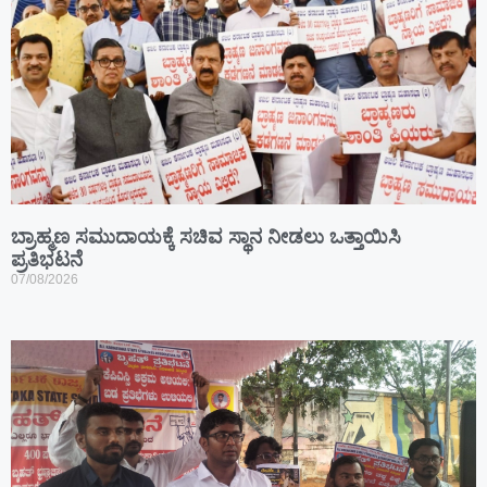
ಬ್ರಾಹ್ಮಣ ಸಮುದಾಯಕ್ಕೆ ಸಚಿವ ಸ್ಥಾನ ನೀಡಲು ಒತ್ತಾಯಿಸಿ
ಪ್ರತಿಭಟನೆ
07/08/2026