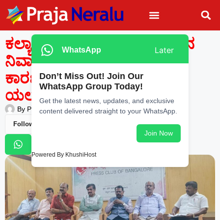
ಕಲ್ಯಾಣ ಕರ್ನಾಟಕ ಅಸಮತೋಲನ
Later
WhatsApp
ನಿವಾರಣೆ ಹೊಸ ಸಮಸ್ಯೆಗಳಿಗೆ
ಕಾರಣವಾಗುತ್ತಿದೆ: ನಾಗರಾಜ್
Don’t Miss Out! Join Our
WhatsApp Group Today!
ಯಲಚವಾಡಿ
Get the latest news, updates, and exclusive
By
Praja Neralu
—
May 17, 2026
-
12:07 AM
content delivered straight to your WhatsApp.
Follow Us
Join Now
Powered By KhushiHost