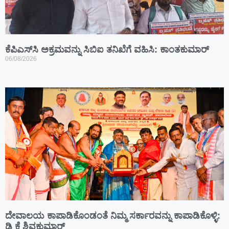
ಕೆಪಿಎಸ್‍ಸಿ ಅಕ್ರಮವನ್ನು ಸಿಬಿಐ ತನಿಖೆಗೆ ವಹಿಸಿ: ಕಾಂತಕುಮಾರ್
06/08/2026
ದೇವಾಲಯ ಕಾಪಾಡಿಕೊಂಡಂತೆ ನಿಮ್ಮ ಸರ್ಕಾರವನ್ನು ಕಾಪಾಡಿಕೊಳ್ಳಿ:
ಡಿ ಕೆ ಶಿವಕುಮಾರ್