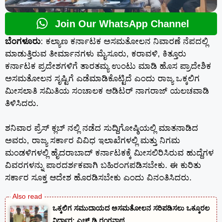
Join Our WhatsApp Channel
ಬೆಂಗಳೂರು
: ಕಲ್ಯಾಣ ಕರ್ನಾಟಕ ಅಸಮತೋಲನ ನಿವಾರಣೆ ನೆಪದಲ್ಲಿ
ಮಾಡುತ್ತಿರುವ ತೀರ್ಮಾನಗಳು ಮೈಸೂರು, ಕರಾವಳಿ, ಕಿತ್ತೂರು
ಕರ್ನಾಟಕ ಪ್ರದೇಶಗಳಿಗೆ ತಾರತಮ್ಯ ಉಂಟು ಮಾಡಿ ಹೊಸ ಪ್ರಾದೇಶಿಕ
ಅಸಮತೋಲನ ಸೃಷ್ಟಿಗೆ ಎಡೆಮಾಡಿಕೊಟ್ಟಿದೆ ಎಂದು ರಾಜ್ಯ ಒಕ್ಕಲಿಗ
ಮೀಸಲಾತಿ ಸಮಿತಿಯ ಸಂಚಾಲಕ ಆಡಿಟರ್ ನಾಗರಾಜ್ ಯಲಚವಾಡಿ
ತಿಳಿಸಿದರು.
ಶನಿವಾರ ಪ್ರೆಸ್ ಕ್ಲಬ್ ನಲ್ಲಿ ನಡೆದ ಸುದ್ದಿಗೋಷ್ಠಿಯಲ್ಲಿ ಮಾತನಾಡಿದ
ಅವರು, ರಾಜ್ಯ ಸರ್ಕಾರ ವಿವಿಧ ಇಲಾಖೆಗಳಲ್ಲಿ ಮತ್ತು ನಿಗಮ
ಮಂಡಳಿಗಳಲ್ಲಿ ಹೈದರಾಬಾದ್ ಕರ್ನಾಟಕಕ್ಕೆ ಮೀಸಲಿರಿಸಿರುವ ಹುದ್ದೆಗಳ
ವಿವರಗಳನ್ನು ಪಾರದರ್ಶಕವಾಗಿ ಬಹಿರಂಗಪಡಿಸಬೇಕು. ಈ ಕುರಿತು
ಸರ್ಕಾರ ಸೂಕ್ತ ಆದೇಶ ಹೊರಡಿಸಬೇಕು ಎಂದು ವಿನಂತಿಸಿದರು.
ಒಕ್ಕಲಿಗ ಸಮುದಾಯದ ಅಸಮತೋಲನ ಸರಿಪಡಿಸಲು ಒಕ್ಕೂರಲ
ನಿರ್ಧಾರ: ಎಚ್.ಡಿ ರಂಗನಾಥ