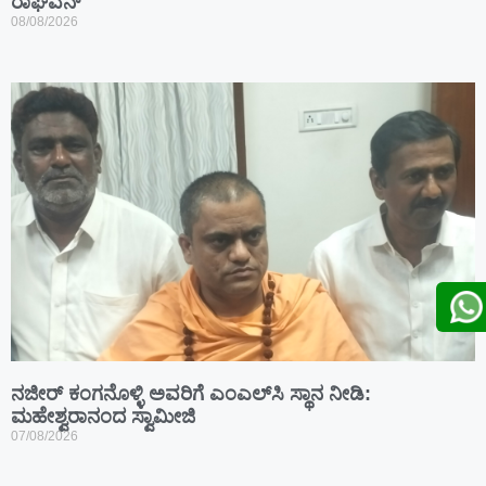
ರಾಘವನ್
08/08/2026
ನಜೀರ್ ಕಂಗನೊಳ್ಳಿ ಅವರಿಗೆ ಎಂಎಲ್‌ಸಿ ಸ್ಥಾನ ನೀಡಿ:
ಮಹೇಶ್ವರಾನಂದ ಸ್ವಾಮೀಜಿ
07/08/2026