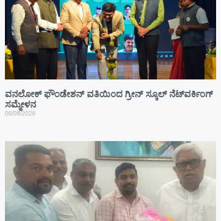
ವನಲೋಕ್ ಫೌಂಡೇಶನ್ ವತಿಯಿಂದ ಗ್ರೀನ್ ಸ್ಕೂಲ್ ನೆಟ್‌ವರ್ಕಿಂಗ್
ಸಮ್ಮೇಳನ
06/08/2026