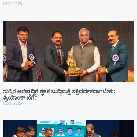
06/08/2026
ಸುಸ್ಥಿರ ಅಭಿವೃದ್ಧಿಗೆ ಕೃತಕ ಬುದ್ಧಿಮತ್ತೆ ಶಕ್ತಿವರ್ಧಕವಾಗಬೇಕು:
ಪ್ರಿಯಾಂಕ್ ಖರ್ಗೆ
06/08/2026