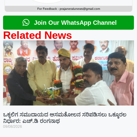
For Feedback -
prajaneralunews@gmail.com
Join Our WhatsApp Channel
Related News
ಒಕ್ಕಲಿಗ ಸಮುದಾಯದ ಅಸಮತೋಲನ ಸರಿಪಡಿಸಲು ಒಕ್ಕೂರಲ
ನಿರ್ಧಾರ: ಎಚ್.ಡಿ ರಂಗನಾಥ
09/08/2026