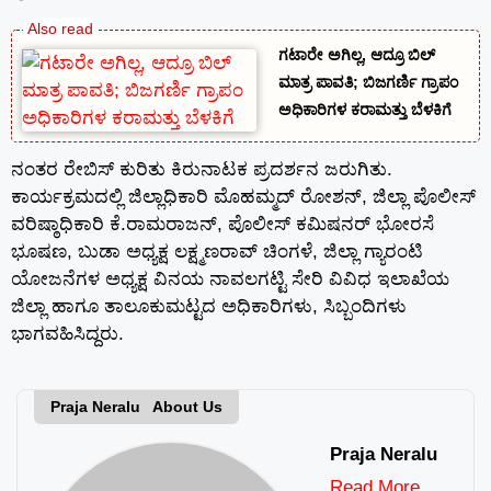
ಗಟಾರೇ ಅಗಿಲ್ಲ, ಆದ್ರೂ ಬಿಲ್
ಮಾತ್ರ ಪಾವತಿ; ಬಿಜಗರ್ಣಿ ಗ್ರಾಪಂ
ಅಧಿಕಾರಿಗಳ ಕರಾಮತ್ತು ಬೆಳಕಿಗೆ
ನಂತರ ರೇಬಿಸ್ ಕುರಿತು ಕಿರುನಾಟಕ ಪ್ರದರ್ಶನ ಜರುಗಿತು.
ಕಾರ್ಯಕ್ರಮದಲ್ಲಿ ಜಿಲ್ಲಾಧಿಕಾರಿ ಮೊಹಮ್ಮದ್ ರೋಶನ್, ಜಿಲ್ಲಾ ಪೊಲೀಸ್
ವರಿಷ್ಠಾಧಿಕಾರಿ ಕೆ.ರಾಮರಾಜನ್, ಪೊಲೀಸ್ ಕಮಿಷನರ್ ಭೋರಸೆ
ಭೂಷಣ, ಬುಡಾ ಅಧ್ಯಕ್ಷ ಲಕ್ಷ್ಮಣರಾವ್ ಚಿಂಗಳೆ, ಜಿಲ್ಲಾ ಗ್ಯಾರಂಟಿ
ಯೋಜನೆಗಳ ಅಧ್ಯಕ್ಷ ವಿನಯ ನಾವಲಗಟ್ಟಿ ಸೇರಿ ವಿವಿಧ ಇಲಾಖೆಯ
ಜಿಲ್ಲಾ ಹಾಗೂ ತಾಲೂಕುಮಟ್ಟದ ಅಧಿಕಾರಿಗಳು, ಸಿಬ್ಬಂದಿ‌ಗಳು
ಭಾಗವಹಿಸಿದ್ದರು.
Praja Neralu About Us
Praja Neralu
Read More