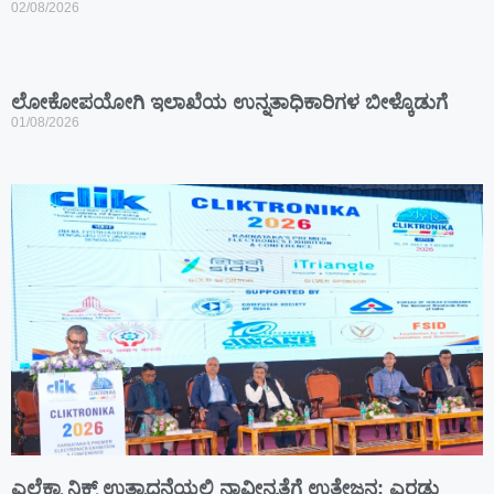
02/08/2026
ಲೋಕೋಪಯೋಗಿ ಇಲಾಖೆಯ ಉನ್ನತಾಧಿಕಾರಿಗಳ ಬೀಳ್ಕೊಡುಗೆ
01/08/2026
ಎಲೆಕ್ಟ್ರಾನಿಕ್ಸ್ ಉತ್ಪಾದನೆಯಲ್ಲಿ ನಾವೀನ್ಯತೆಗೆ ಉತ್ತೇಜನ: ಎರಡು