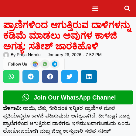
Cookies Policy
Disclaimer Policy
Terms and Conditions
Advertisement Tariff
ಪ್ರಾಣಿಗಳಿಂದ ಆಗುತ್ತಿರುವ ದಾಳಿಗಳನ್ನು
ಕಡಿಮೆ ಮಾಡಲು ಅವುಗಳ ಕಾಳಜಿ
ಅಗತ್ಯ: ಸತೀಶ್ ಜಾರಕಿಹೊಳಿ
By
Praja Neralu
—
January 26, 2026
-
7:52 PM
Follow Us
Join Our WhatsApp Channel
ಬೆಳಗಾವಿ
: ನಾಯಿ, ಬೆಕ್ಕು ಸೇರಿದಂತೆ ಇನ್ನಿತರ ಪ್ರಾಣಿಗಳ ಮೇಲೆ
ಪ್ರತಿಯೊಬ್ಬರೂ ಕಾಳಜಿ ವಹಿಸುವುದು ಅಗತ್ಯವಾಗಿದೆ‌. ಹೀಗಿದ್ದಾಗ ಮಾತ್ರ
ಪ್ರಾಣಿಗಳಿಂದ ಆಗುತ್ತಿರುವ ದಾಳಿಗಳು ಇಳಿಮುಖವಾಗಬಹುದು ಎಂದು
ಲೋಕೋಪಯೋಗಿ ಮತ್ತು ಜಿಲ್ಲಾ ಉಸ್ತುವಾರಿ ಸಚಿವ ಸತೀಶ್