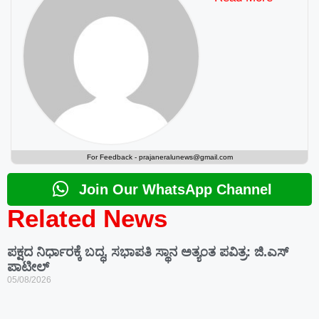
For Feedback -
prajaneralunews@gmail.com
Join Our WhatsApp Channel
Related News
ಪಕ್ಷದ ನಿರ್ಧಾರಕ್ಕೆ ಬದ್ಧ, ಸಭಾಪತಿ ಸ್ಥಾನ ಅತ್ಯಂತ ಪವಿತ್ರ: ಜಿ.ಎಸ್
ಪಾಟೀಲ್
05/08/2026