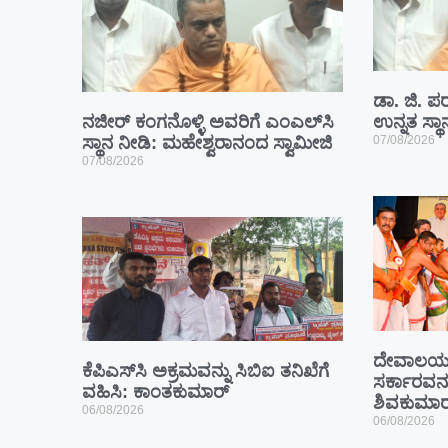
ಡಾ. ಜಿ. ಪರ
ನಜೀರ್ ಕಂಗನೊಳ್ಳಿ ಅವರಿಗೆ ಎಂಎಲ್‌ಸಿ
ಉನ್ನತ ಸ್ಥ
ಸ್ಥಾನ ನೀಡಿ: ಮಹೇಶ್ವರಾನಂದ ಸ್ವಾಮೀಜಿ
07/08/2026
07/08/2026
ದೇವಾಲಯ ಕ
ಕೆಪಿಎಸ್‍ಸಿ ಅಕ್ರಮವನ್ನು ಸಿಬಿಐ ತನಿಖೆಗೆ
ಸರ್ಕಾರವನ್ನ
ವಹಿಸಿ: ಕಾಂತಕುಮಾರ್
ಶಿವಕುಮಾರ
06/08/2026
06/08/2026