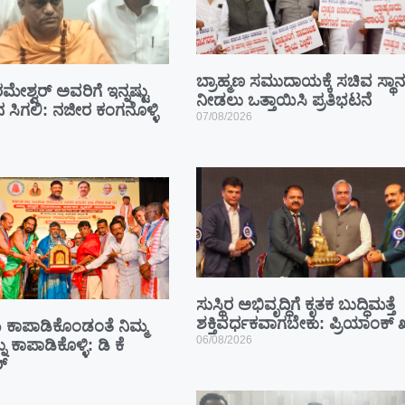
ಬ್ರಾಹ್ಮಣ ಸಮುದಾಯಕ್ಕೆ ಸಚಿವ ಸ್ಥಾನ
ಮೇಶ್ವರ್ ಅವರಿಗೆ ಇನ್ನಷ್ಟು
ನೀಡಲು ಒತ್ತಾಯಿಸಿ ಪ್ರತಿಭಟನೆ
ಾನ ಸಿಗಲಿ: ನಜೀರ ಕಂಗನೊಳ್ಳಿ
07/08/2026
ಸುಸ್ಥಿರ ಅಭಿವೃದ್ಧಿಗೆ ಕೃತಕ ಬುದ್ಧಿಮತ್ತೆ
ಶಕ್ತಿವರ್ಧಕವಾಗಬೇಕು: ಪ್ರಿಯಾಂಕ್ ಖ
ಾಪಾಡಿಕೊಂಡಂತೆ ನಿಮ್ಮ
06/08/2026
ು ಕಾಪಾಡಿಕೊಳ್ಳಿ: ಡಿ ಕೆ
್