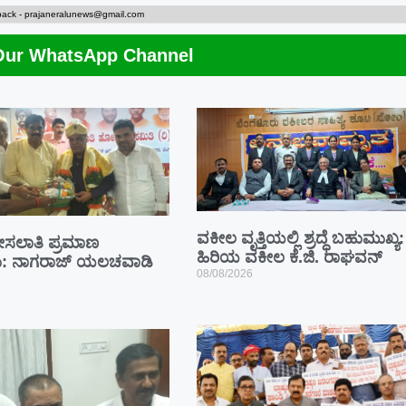
back -
prajaneralunews@gmail.com
Our WhatsApp Channel
ವಕೀಲ ವೃತ್ತಿಯಲ್ಲಿ ಶ್ರದ್ಧೆ ಬಹುಮುಖ್ಯ:
ಮೀಸಲಾತಿ ಪ್ರಮಾಣ
ಹಿರಿಯ ವಕೀಲ ಕೆ.ಜಿ. ರಾಘವನ್
ೇಕು: ನಾಗರಾಜ್ ಯಲಚವಾಡಿ
08/08/2026