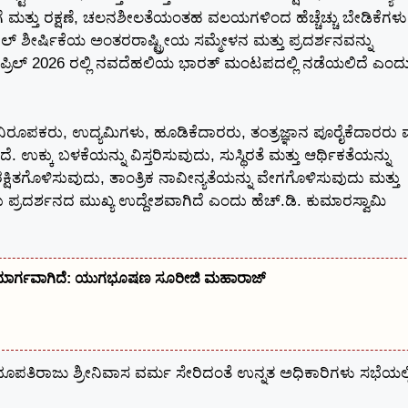
ೆ ಮತ್ತು ರಕ್ಷಣೆ, ಚಲನಶೀಲತೆಯಂತಹ ವಲಯಗಳಿಂದ ಹೆಚ್ಚೆಚ್ಚು ಬೇಡಿಕೆಗಳು
ಟೀಲ್ ಶೀರ್ಷಿಕೆಯ ಅಂತರರಾಷ್ಟ್ರೀಯ ಸಮ್ಮೇಳನ ಮತ್ತು ಪ್ರದರ್ಶನವನ್ನು
ಪ್ರಿಲ್ 2026 ರಲ್ಲಿ ನವದೆಹಲಿಯ ಭಾರತ್ ಮಂಟಪದಲ್ಲಿ ನಡೆಯಲಿದೆ ಎಂದ
 ನಿರೂಪಕರು, ಉದ್ಯಮಿಗಳು, ಹೂಡಿಕೆದಾರರು, ತಂತ್ರಜ್ಞಾನ ಪೂರೈಕೆದಾರರು ಮ
ಕ್ಕು ಬಳಕೆಯನ್ನು ವಿಸ್ತರಿಸುವುದು, ಸುಸ್ಥಿರತೆ ಮತ್ತು ಆರ್ಥಿಕತೆಯನ್ನು
ಕ್ಷಿತಗೊಳಿಸುವುದು, ತಾಂತ್ರಿಕ ನಾವೀನ್ಯತೆಯನ್ನು ವೇಗಗೊಳಿಸುವುದು ಮತ್ತು
ದು ಪ್ರದರ್ಶನದ ಮುಖ್ಯ ಉದ್ದೇಶವಾಗಿದೆ ಎಂದು ಹೆಚ್.ಡಿ. ಕುಮಾರಸ್ವಾಮಿ
ವತ ಮಾರ್ಗವಾಗಿದೆ: ಯುಗಭೂಷಣ ಸೂರೀಜಿ ಮಹಾರಾಜ್‌
 ಭೂಪತಿರಾಜು ಶ್ರೀನಿವಾಸ ವರ್ಮ ಸೇರಿದಂತೆ ಉನ್ನತ ಅಧಿಕಾರಿಗಳು ಸಭೆಯಲ್ಲ