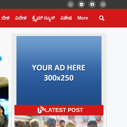
ದೇಶ
ವಿದೇಶ
ಕ್ರೈಮ್ ನ್ಯೂಸ್
ವಿಶೇಷ
More
LATEST POST