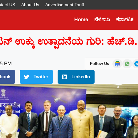
tact US
About Us
Advertisement Tariff
Home
ಬೆಳಗಾವಿ
ಕರ್ನಾಟಕ
Later
WhatsApp
ಟನ್ ಉಕ್ಕು ಉತ್ಪಾದನೆಯ ಗುರಿ: ಹೆಚ್‌.ಡಿ.
Don’t Miss Out! Join Our
WhatsApp Group Today!
Get the latest news, updates, and exclusive
15 PM
Follow Us
content delivered straight to your WhatsApp.
book
Twitter
LinkedIn
Join Now
Powered By KhushiHost