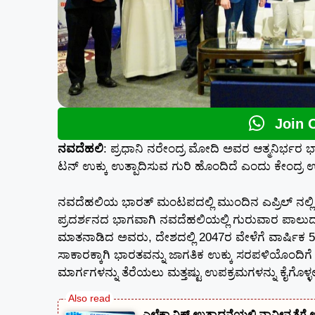
Join 
ನವದೆಹಲಿ
: ಪ್ರಧಾನಿ ನರೇಂದ್ರ ಮೋದಿ ಅವರ ಆತ್ಮನಿರ್ಭರ 
ಟನ್ ಉಕ್ಕು ಉತ್ಪಾದಿಸುವ ಗುರಿ ಹೊಂದಿದೆ ಎಂದು ಕೇಂದ್ರ ಉಕ್
ನವದೆಹಲಿಯ ಭಾರತ್‌ ಮಂಟಪದಲ್ಲಿ ಮುಂದಿನ ಎಪ್ರಿಲ್ ನಲ್ಲ
ಪ್ರದರ್ಶನದ ಭಾಗವಾಗಿ ನವದೆಹಲಿಯಲ್ಲಿ ಗುರುವಾರ ಪಾಲುದಾರ
ಮಾತನಾಡಿದ ಅವರು, ದೇಶದಲ್ಲಿ 2047ರ ವೇಳೆಗೆ ವಾರ್ಷಿಕ 50
ಸಾಕಾರಕ್ಕಾಗಿ ಭಾರತವನ್ನು ಜಾಗತಿಕ ಉಕ್ಕು ಸರಪಳಿಯೊಂದ
ಮಾರ್ಗಗಳನ್ನು ತೆರೆಯಲು ಮತ್ತಷ್ಟು ಉಪಕ್ರಮಗಳನ್ನು ಕೈಗೊಳ್ಳಲ
ಎಲೆಕ್ಟ್ರಾನಿಕ್ಸ್ ಉತ್ಪಾದನೆಯಲ್ಲಿ ನಾವೀನ್ಯತ