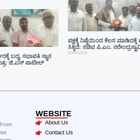
ಪಕ್ಷಕ್ಕೆ ನಿಷ್ಠೆಯಿಂದ ಕೆಲಸ ಮಾಡಿದಕ್ಕ
ಸಿಕ್ಕಿದೆ: ಸಚಿವ ಪಿ.ಎಂ. ನರೇಂದ್ರಸ್ವಾ
05/08/2026
ಾರಕ್ಕೆ ಬದ್ಧ, ಸಭಾಪತಿ ಸ್ಥಾನ
ಿತ್ರ: ಜಿ.ಎಸ್ ಪಾಟೀಲ್
WEBSITE
About Us
m From
tes
Contact Us