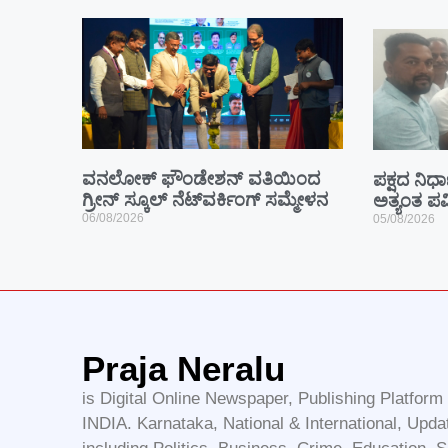
ವನಲೋಕ್ ಫೌಂಡೇಶನ್ ವತಿಯಿಂದ
ಪಕ್ಷದ ನಿರ್ಧ
ಗ್ರೀನ್ ಸ್ಕೂಲ್ ನೆಟ್‌ವರ್ಕಿಂಗ್ ಸಮ್ಮೇಳನ
ಅತ್ಯಂತ ಪವ
06/08/2026
05/08/2026
Praja Neralu
is Digital Online Newspaper, Publishing Platfor
INDIA. Karnataka, National & International, Upda