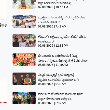
ಸ್ಥಾನ ಸಿಗಲಿ: ನಜೀರ ಕಂಗನೊಳ್ಳಿ
07/08/2026
10:47 AM
ಬ್ರಾಹ್ಮಣ ಸಮುದಾಯಕ್ಕೆ ಸಚಿವ ಸ್ಥಾನ ನೀಡಲು
ಒತ್ತಾಯಿಸಿ ಪ್ರತಿಭಟನೆ
ಕೆಗಳ
07/08/2026
7:43 AM
ಕೆಪಿಎಸ್‍ಸಿ ಅಕ್ರಮವನ್ನು ಸಿಬಿಐ ತನಿಖೆಗೆ ವಹಿಸಿ:
ಕಾಂತಕುಮಾರ್
06/08/2026
12:34 PM
ದೇವಾಲಯ ಕಾಪಾಡಿಕೊಂಡಂತೆ ನಿಮ್ಮ
ಸರ್ಕಾರವನ್ನು ಕಾಪಾಡಿಕೊಳ್ಳಿ: ಡಿ ಕೆ ಶಿವಕುಮಾರ್
06/08/2026
11:19 AM
ಸುಸ್ಥಿರ ಅಭಿವೃದ್ಧಿಗೆ ಕೃತಕ ಬುದ್ಧಿಮತ್ತೆ
ಶಕ್ತಿವರ್ಧಕವಾಗಬೇಕು: ಪ್ರಿಯಾಂಕ್ ಖರ್ಗೆ
06/08/2026
9:32 AM
ವನಲೋಕ್ ಫೌಂಡೇಶನ್ ವತಿಯಿಂದ ಗ್ರೀನ್
ಸ್ಕೂಲ್ ನೆಟ್‌ವರ್ಕಿಂಗ್ ಸಮ್ಮೇಳನ
06/08/2026
6:57 AM
ಗ