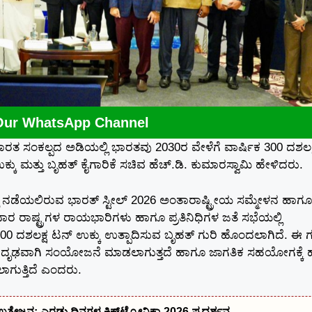
Our WhatsApp Channel
ಭಾರತ ಸಂಕಲ್ಪದ ಅಡಿಯಲ್ಲಿ ಭಾರತವು 2030ರ ವೇಳೆಗೆ ವಾರ್ಷಿಕ 300 ದಶಲಕ
ಕು ಮತ್ತು ಬೃಹತ್‌ ಕೈಗಾರಿಕೆ ಸಚಿವ ಹೆಚ್.ಡಿ. ಕುಮಾರಸ್ವಾಮಿ ಹೇಳಿದರು.
ಿ ನಡೆಯಲಿರುವ ಭಾರತ್ ಸ್ಟೀಲ್ 2026 ಅಂತಾರಾಷ್ಟ್ರೀಯ ಸಮ್ಮೇಳನ ಹಾಗೂ
 ರಾಷ್ಟ್ರಗಳ ರಾಯಭಾರಿಗಳು ಹಾಗೂ ಪ್ರತಿನಿಧಿಗಳ ಜತೆ ಸಭೆಯಲ್ಲಿ
0 ದಶಲಕ್ಷ ಟನ್ ಉಕ್ಕು ಉತ್ಪಾದಿಸುವ ಬೃಹತ್‌ ಗುರಿ ಹೊಂದಲಾಗಿದೆ. ಈ ಗ
ಿಗೆ ದೃಢವಾಗಿ ಸಂಯೋಜನೆ ಮಾಡಲಾಗುತ್ತದೆ ಹಾಗೂ ಜಾಗತಿಕ ಸಹಯೋಗಕ್ಕೆ
ಾಗುತ್ತಿದೆ ಎಂದರು.
ೆಗೆ ಉತ್ತೇಜನ: ಎರಡು ದಿನಗಳ ಕ್ಲಿಕ್‌ಟ್ರೋನಿಕಾ-2026 ಪ್ರದರ್ಶನ