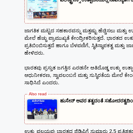
ಜಾಗತಿಕ ಮಟ್ಟದ ಸಹಕಾರವನ್ನು ಮತ್ತಷ್ಟು ಹೆಚ್ಚಿಸಲು ಮತ್ತು 
ಮೇಲೆ ಹೆಚ್ಚು ಪ್ರಾಮುಖ್ಯತೆ ಕೇಂದ್ರೀಕರಿಸುತ್ತದೆ. ಭಾರತದ
ಪ್ರತಿಬಿಂಬಿಸುತ್ತದೆ ಹಾಗೂ ಬೆಳವಣಿಗೆ, ಸ್ಥಿತಿಸ್ಥಾಪಕತ್ವ ಮತ
ಹೇಳಿದರು.
ಭಾರತವು ಪ್ರಸ್ತುತ ಜಗತ್ತಿನ ಎರಡನೇ ಅತಿದೊಡ್ಡ ಉಕ್ಕು ಉತ್ಪಾ
ಆಧುನೀಕರಣ, ಸ್ವಾವಲಂಬನೆ ಮತ್ತು ಸುಸ್ಥಿರತೆಯ ಮೇಲೆ ಕೇಂದ
ಸಾಧಿಸಿದೆ ಎಂದರು.
ಹುಸೇನ್‌ ಅವರ ತತ್ವದಂತೆ ಸಹೋದರತ್ವದಿಂ
ಉಕ್ಕು ವಲಯವು ಭಾರತದ ಜಿಡಿಪಿಗೆ ಸುಮಾರು 2.5 ಪ್ರತಿಶತದಷ