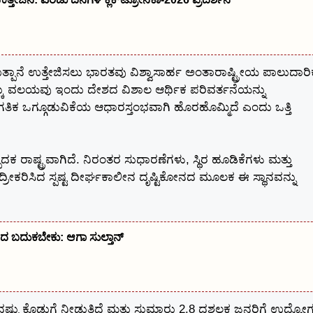
ಉತ್ಪಾನೆ ಉತ್ತೇಜಿಸಲು ಭಾರತವು ವಿಶ್ವಾಸಾರ್ಹ ಅಂತಾರಾಷ್ಟ್ರೀಯ ಪಾಲುದಾರಿ
 ಉಕ್ಕು ವಲಯವು ಇಂದು ದೇಶದ ವಿಶಾಲ ಆರ್ಥಿಕ ಪರಿವರ್ತನೆಯನ್ನು
್ತು ಜಾಗತಿಕ ಒಗ್ಗೂಡುವಿಕೆಯ ಆಧಾರಸ್ತಂಭವಾಗಿ ಹೊರಹೊಮ್ಮಿದೆ ಎಂದು ಒತ್ತಿ
ದಕ ರಾಷ್ಟ್ರವಾಗಿದೆ. ನಿರಂತರ ಸುಧಾರಣೆಗಳು, ಸ್ಥಿರ ಹೂಡಿಕೆಗಳು ಮತ್ತು
್ರೀಕರಿಸಿದ ಸ್ಪಷ್ಟ ದೀರ್ಘಕಾಲೀನ ದೃಷ್ಟಿಕೋನದ ಮೂಲಕ ಈ ಸ್ಥಾನವನ್ನು
ದ ಬದುಕಬೇಕು: ಆಗಾ ಸುಲ್ತಾನ್
್ಟು ಕೊಡುಗೆ ನೀಡುತ್ತಿದೆ ಮತ್ತು ಸುಮಾರು 2.8 ದಶಲಕ್ಷ ಜನರಿಗೆ ಉದ್ಯೋ