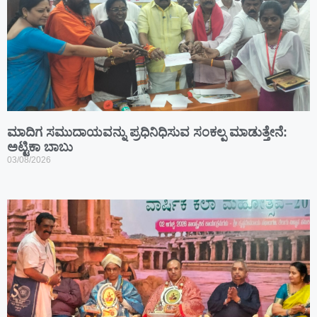
ಮಾದಿಗ ಸಮುದಾಯವನ್ನು ಪ್ರಧಿನಿಧಿಸುವ ಸಂಕಲ್ಪ ಮಾಡುತ್ತೇನೆ:
ಅಟ್ಟಿಕಾ ಬಾಬು
03/08/2026