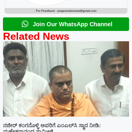
For Feedback -
prajaneralunews@gmail.com
Join Our WhatsApp Channel
Related News
ನಜೀರ್ ಕಂಗನೊಳ್ಳಿ ಅವರಿಗೆ ಎಂಎಲ್‌ಸಿ ಸ್ಥಾನ ನೀಡಿ:
ಮಹೇಶ್ವರಾನಂದ ಸ್ವಾಮೀಜಿ