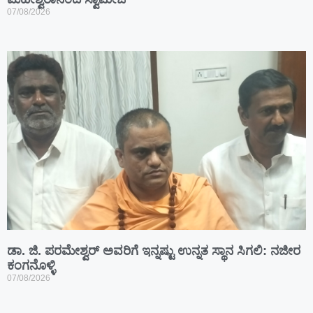
07/08/2026
ಡಾ. ಜಿ. ಪರಮೇಶ್ವರ್ ಅವರಿಗೆ ಇನ್ನಷ್ಟು ಉನ್ನತ ಸ್ಥಾನ ಸಿಗಲಿ: ನಜೀರ
ಕಂಗನೊಳ್ಳಿ
07/08/2026