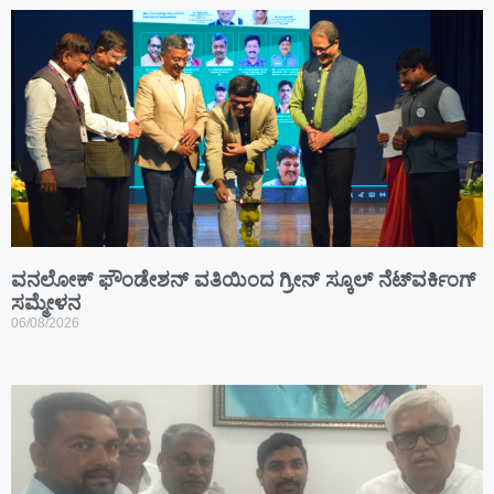
ವನಲೋಕ್ ಫೌಂಡೇಶನ್ ವತಿಯಿಂದ ಗ್ರೀನ್ ಸ್ಕೂಲ್ ನೆಟ್‌ವರ್ಕಿಂಗ್
ಸಮ್ಮೇಳನ
06/08/2026