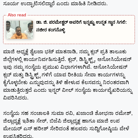
ಸೂರ್ಯ ಉದ್ಘಾಟಿಸಲಿದ್ದಾರೆ ಎಂದು ಮಾಹಿತಿ ನೀಡಿದರು.
ಡಾ. ಜಿ. ಪರಮೇಶ್ವರ್ ಅವರಿಗೆ ಇನ್ನಷ್ಟು ಉನ್ನತ ಸ್ಥಾನ ಸಿಗಲಿ:
ನಜೀರ ಕಂಗನೊಳ್ಳಿ
ಮಾಜಿ ಅಧ್ಯಕ್ಷೆ ಶೈಲಜಾ ಭಟ್ ಮಾತನಾಡಿ, ನಮ್ಮ ಕ್ಲಬ್ ಪ್ರತಿ ತಾಲೂಕು
ಜಿಲ್ಲೆಗಳಲ್ಲಿ ಕಾರ್ಯನಿರ್ವಹಿಸುತ್ತಿದೆ. ಕ್ಲಬ್, ಡಿಸ್ಟ್ರಿಕ್ಟ್ಸ್, ಅಸೋಸಿಯೇಷನ್
ಇವು ನಮ್ಮ ಸಂಸ್ಥೆಯ ಪ್ರಮುಖ ವಿಭಾಗಗಳಾಗಿವೆ. ಅಸೋಸಿಯೇಷನ್
ಕ್ಲಬ್ ಮತ್ತು ಡಿಸ್ಟ್ರಿಕ್ಟ್ಸ್ ಗಳಿಗೆ ಯಾವ ರೀತಿಯ ಸೇವಾ ಕಾರ್ಯಗಳನ್ನು
ಕೈಗೊಳ್ಳಬೇಕು ಎನ್ನುವುದನ್ನು ತಿಳಿ ಹೇಳುವ ಕೆಲಸವನ್ನು ನಿರಂತರವಾಗಿ
ಮಾಡುತ್ತಿರುತ್ತದೆ ಎಂದು ಇನ್ನರ್ ವೀಲ್ ಸಂಸ್ಥೆಯ ಕಾರ್ಯವೈಖರಿಯನ್ನು
ವಿವರಿಸಿದರು.
ಸಂಸ್ಥೆಯ ಸಹ ಸಂಚಾಲಕಿ ಸುಮಾ ರವಿ, ಖಜಾಂಚಿ ಶೋಭನಾ ರಮೇಶ್,
ಜಿಲ್ಲಾಧ್ಯಕ್ಷೆ ಇಶಿತಾ ಸೇಠ್, ಬಿಜೆಪಿ ಜಿಲ್ಲಾಧ್ಯಕ್ಷ ಹಾಗೂ ಮಾಜಿ ಉಪ
ಮೇಯರ್ ಎಸ್ ಹರೀಶ್ ಸೇರಿದಂತೆ ಹಲವರು ಸುದ್ದಿಗೋಷ್ಠಿಯ ವೇಳೆ
ಉಪಸ್ಥಿತರಿದ್ದರು.