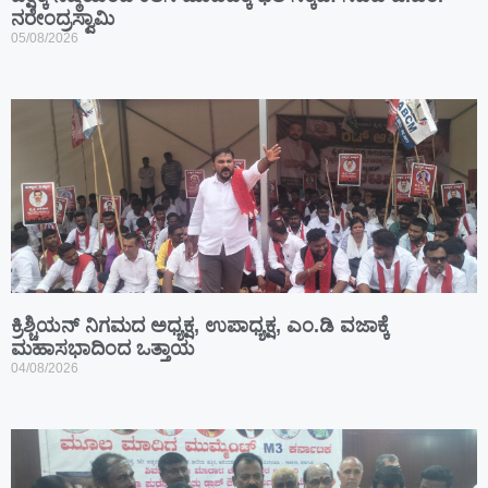
ನರೇಂದ್ರಸ್ವಾಮಿ
05/08/2026
ಕ್ರಿಶ್ಚಿಯನ್ ನಿಗಮದ ಅಧ್ಯಕ್ಷ, ಉಪಾಧ್ಯಕ್ಷ, ಎಂ.ಡಿ ವಜಾಕ್ಕೆ
ಮಹಾಸಭಾದಿಂದ ಒತ್ತಾಯ
04/08/2026