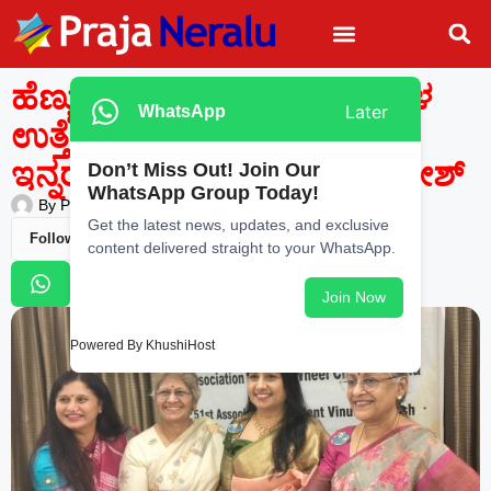
ಹೆಣ್ಣುಮಕ್ಕಳ ಕ್ರೀಡಾ ಚಟುವಟಿಕೆಗಳ
Later
WhatsApp
ಉತ್ತೇಜನಕ್ಕೆ ವಿಶೇಷ ಕಾರ್ಯಕ್ರಮ:
ಇನ್ನರ್ ವೀಲ್ ಅಧ್ಯಕ್ಷೆ ವಿನುತಾ ಹರೀಶ್
Don’t Miss Out! Join Our
WhatsApp Group Today!
By
Praja Neralu
—
June 10, 2026
-
8:05 AM
Get the latest news, updates, and exclusive
Follow Us
content delivered straight to your WhatsApp.
Join Now
Powered By KhushiHost