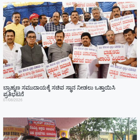
ಬ್ರಾಹ್ಮಣ ಸಮುದಾಯಕ್ಕೆ ಸಚಿವ ಸ್ಥಾನ ನೀಡಲು ಒತ್ತಾಯಿಸಿ
ಪ್ರತಿಭಟನೆ
07/08/2026