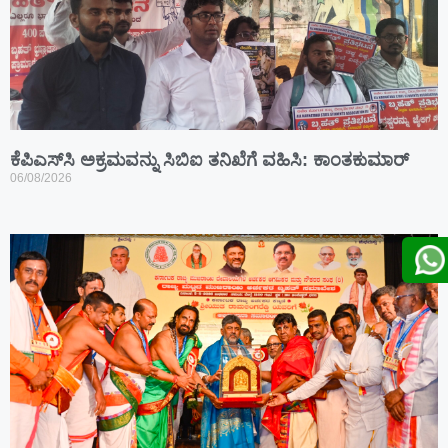
ಕೆಪಿಎಸ್‍ಸಿ ಅಕ್ರಮವನ್ನು ಸಿಬಿಐ ತನಿಖೆಗೆ ವಹಿಸಿ: ಕಾಂತಕುಮಾರ್
06/08/2026