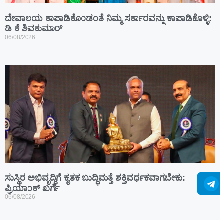
ದೇವಾಲಯ ಕಾಪಾಡಿಕೊಂಡಂತೆ ನಿಮ್ಮ ಸರ್ಕಾರವನ್ನು ಕಾಪಾಡಿಕೊಳ್ಳಿ:
ಡಿ ಕೆ ಶಿವಕುಮಾರ್
06/08/2026
ಸುಸ್ಥಿರ ಅಭಿವೃದ್ಧಿಗೆ ಕೃತಕ ಬುದ್ಧಿಮತ್ತೆ ಶಕ್ತಿವರ್ಧಕವಾಗಬೇಕು:
ಪ್ರಿಯಾಂಕ್ ಖರ್ಗೆ
06/08/2026