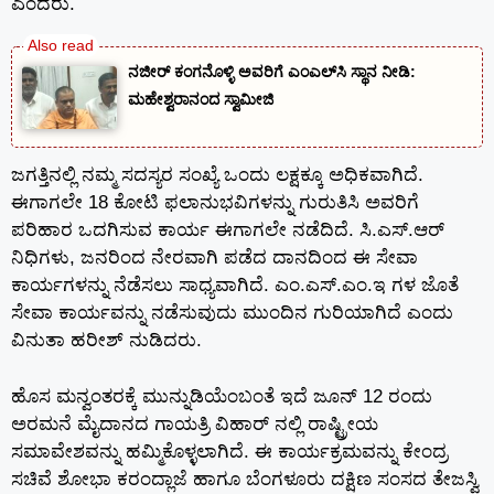
ಎಂದರು.
ನಜೀರ್ ಕಂಗನೊಳ್ಳಿ ಅವರಿಗೆ ಎಂಎಲ್‌ಸಿ ಸ್ಥಾನ ನೀಡಿ:
ಮಹೇಶ್ವರಾನಂದ ಸ್ವಾಮೀಜಿ
ಜಗತ್ತಿನಲ್ಲಿ ನಮ್ಮ ಸದಸ್ಯರ ಸಂಖ್ಯೆ ಒಂದು ಲಕ್ಷಕ್ಕೂ ಅಧಿಕವಾಗಿದೆ.
ಈಗಾಗಲೇ 18 ಕೋಟಿ ಫಲಾನುಭವಿಗಳನ್ನು ಗುರುತಿಸಿ ಅವರಿಗೆ
ಪರಿಹಾರ ಒದಗಿಸುವ ಕಾರ್ಯ ಈಗಾಗಲೇ ನಡೆದಿದೆ. ಸಿ.ಎಸ್.ಆರ್
ನಿಧಿಗಳು, ಜನರಿಂದ ನೇರವಾಗಿ ಪಡೆದ ದಾನದಿಂದ ಈ ಸೇವಾ
ಕಾರ್ಯಗಳನ್ನು ನೆಡೆಸಲು ಸಾಧ್ಯವಾಗಿದೆ. ಎಂ.ಎಸ್.ಎಂ.ಇ ಗಳ ಜೊತೆ
ಸೇವಾ ಕಾರ್ಯವನ್ನು ನಡೆಸುವುದು ಮುಂದಿನ ಗುರಿಯಾಗಿದೆ ಎಂದು
ವಿನುತಾ ಹರೀಶ್ ನುಡಿದರು.
ಹೊಸ ಮನ್ವಂತರಕ್ಕೆ ಮುನ್ನುಡಿಯೆಂಬಂತೆ ಇದೆ ಜೂನ್ 12 ರಂದು
ಅರಮನೆ ಮೈದಾನದ ಗಾಯತ್ರಿ ವಿಹಾರ್ ನಲ್ಲಿ ರಾಷ್ಟ್ರೀಯ
ಸಮಾವೇಶವನ್ನು ಹಮ್ಮಿಕೊಳ್ಳಲಾಗಿದೆ. ಈ ಕಾರ್ಯಕ್ರಮವನ್ನು ಕೇಂದ್ರ
ಸಚಿವೆ ಶೋಭಾ ಕರಂದ್ಲಾಜೆ ಹಾಗೂ ಬೆಂಗಳೂರು ದಕ್ಷಿಣ ಸಂಸದ ತೇಜಸ್ವಿ