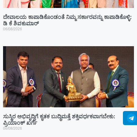
ದೇವಾಲಯ ಕಾಪಾಡಿಕೊಂಡಂತೆ ನಿಮ್ಮ ಸರ್ಕಾರವನ್ನು ಕಾಪಾಡಿಕೊಳ್ಳಿ:
ಡಿ ಕೆ ಶಿವಕುಮಾರ್
06/08/2026
ಸುಸ್ಥಿರ ಅಭಿವೃದ್ಧಿಗೆ ಕೃತಕ ಬುದ್ಧಿಮತ್ತೆ ಶಕ್ತಿವರ್ಧಕವಾಗಬೇಕು:
ಪ್ರಿಯಾಂಕ್ ಖರ್ಗೆ
06/08/2026