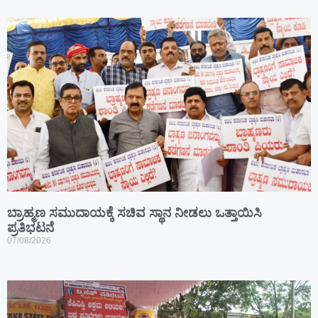
ಬ್ರಾಹ್ಮಣ ಸಮುದಾಯಕ್ಕೆ ಸಚಿವ ಸ್ಥಾನ ನೀಡಲು ಒತ್ತಾಯಿಸಿ
ಪ್ರತಿಭಟನೆ
07/08/2026