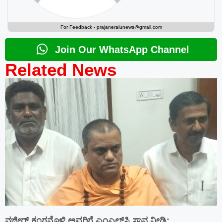
For Feedback -
prajaneralunews@gmail.com
Join Our WhatsApp Channel
Related News
ನಜೀರ್ ಕಂಗನೊಳ್ಳಿ ಅವರಿಗೆ ಎಂಎಲ್‌ಸಿ ಸ್ಥಾನ ನೀಡಿ: