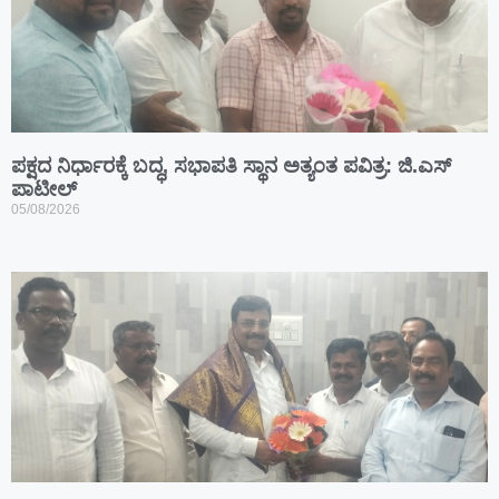
ಪಕ್ಷದ ನಿರ್ಧಾರಕ್ಕೆ ಬದ್ಧ, ಸಭಾಪತಿ ಸ್ಥಾನ ಅತ್ಯಂತ ಪವಿತ್ರ: ಜಿ.ಎಸ್
ಪಾಟೀಲ್
05/08/2026