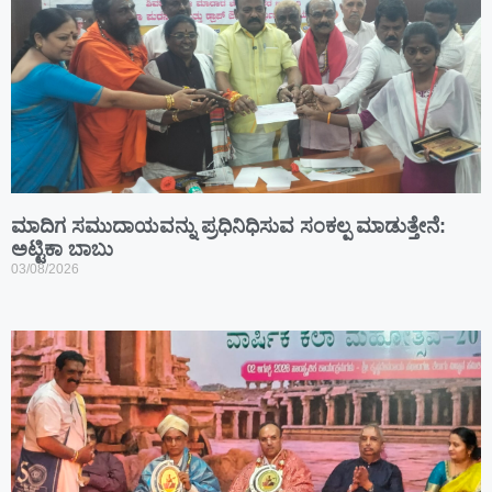
ಮಾದಿಗ ಸಮುದಾಯವನ್ನು ಪ್ರಧಿನಿಧಿಸುವ ಸಂಕಲ್ಪ ಮಾಡುತ್ತೇನೆ:
ಅಟ್ಟಿಕಾ ಬಾಬು
03/08/2026