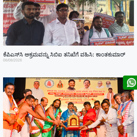
ಕೆಪಿಎಸ್‍ಸಿ ಅಕ್ರಮವನ್ನು ಸಿಬಿಐ ತನಿಖೆಗೆ ವಹಿಸಿ: ಕಾಂತಕುಮಾರ್
06/08/2026