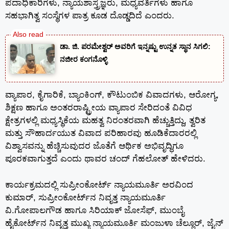
ಪದಾಧಿಕಾರಿಗಳು, ನ್ಯಾಯಶಾಸ್ತ್ರಜ್ಞರು, ಮಧ್ಯವರ್ತಿಗಳು ಹಾಗೂ
ಸಹಭಾಗಿತ್ವ ಸಂಸ್ಥೆಗಳ ಪಾತ್ರ ಕೂಡ ದೊಡ್ಡದಿದೆ ಎಂದರು.
ಡಾ. ಜಿ. ಪರಮೇಶ್ವರ್ ಅವರಿಗೆ ಇನ್ನಷ್ಟು ಉನ್ನತ ಸ್ಥಾನ ಸಿಗಲಿ:
ನಜೀರ ಕಂಗನೊಳ್ಳಿ
ವ್ಯಾಪಾರ, ಕೈಗಾರಿಕೆ, ಬ್ಯಾಂಕಿಂಗ್, ಕೌಟುಂಬಿಕ ವಿವಾದಗಳು, ಆರೋಗ್ಯ,
ಶಿಕ್ಷಣ ಹಾಗೂ ಅಂತರರಾಷ್ಟ್ರೀಯ ವ್ಯಾಪಾರ ಸೇರಿದಂತೆ ವಿವಿಧ
ಕ್ಷೇತ್ರಗಳಲ್ಲಿ ಮಧ್ಯಸ್ಥಿಕೆಯ ಮಹತ್ವ ನಿರಂತರವಾಗಿ ಹೆಚ್ಚುತ್ತಿದ್ದು, ತ್ವರಿತ
ಮತ್ತು ಸೌಹಾರ್ದಯುತ ವಿವಾದ ಪರಿಹಾರವು ಹೂಡಿಕೆದಾರರಲ್ಲಿ
ವಿಶ್ವಾಸವನ್ನು ಹೆಚ್ಚಿಸುವುದರ ಜೊತೆಗೆ ಆರ್ಥಿಕ ಅಭಿವೃದ್ಧಿಗೂ
ಪೂರಕವಾಗುತ್ತದೆ ಎಂದು ಥಾವರ ಚಂದ್ ಗೆಹಲೋತ್ ಹೇಳಿದರು.
ಕಾರ್ಯಕ್ರಮದಲ್ಲಿ ಸುಪ್ರೀಂಕೋರ್ಟ್ ನ್ಯಾಯಮೂರ್ತಿ ಅರವಿಂದ
ಕುಮಾರ್, ಸುಪ್ರೀಂಕೋರ್ಟ್‌ನ ನಿವೃತ್ತ ನ್ಯಾಯಮೂರ್ತಿ
ವಿ.ಗೋಪಾಲಗೌಡ ಹಾಗೂ ಸಿರಿಯಾಕ್ ಜೋಸೆಫ್, ಮುಂಬೈ
ಹೈಕೋರ್ಟ್‌ನ ನಿವೃತ್ತ ಮುಖ್ಯ ನ್ಯಾಯಮೂರ್ತಿ ಮಂಜುಳಾ ಚೆಲ್ಲೂರ್, ಜೈನ್