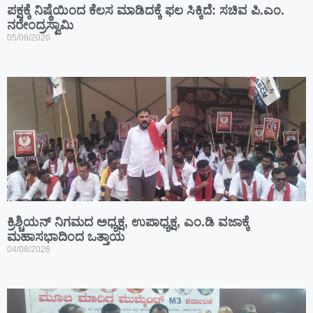
ಪಕ್ಷಕ್ಕೆ ನಿಷ್ಠೆಯಿಂದ ಕೆಲಸ ಮಾಡಿದಕ್ಕೆ ಫಲ ಸಿಕ್ಕಿದೆ: ಸಚಿವ ಪಿ.ಎಂ.
ನರೇಂದ್ರಸ್ವಾಮಿ
05/08/2026
ಕ್ರಿಶ್ಚಿಯನ್ ನಿಗಮದ ಅಧ್ಯಕ್ಷ, ಉಪಾಧ್ಯಕ್ಷ, ಎಂ.ಡಿ ವಜಾಕ್ಕೆ
ಮಹಾಸಭಾದಿಂದ ಒತ್ತಾಯ
04/08/2026