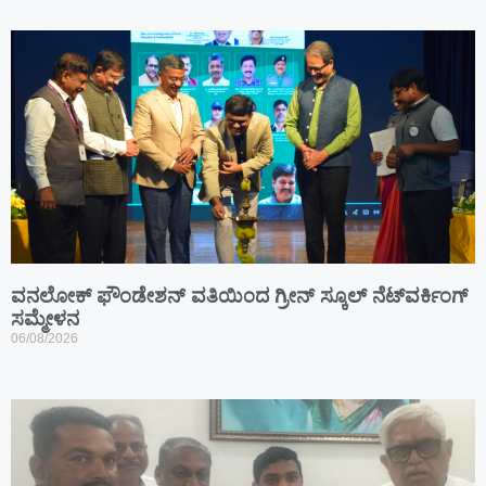
ವನಲೋಕ್ ಫೌಂಡೇಶನ್ ವತಿಯಿಂದ ಗ್ರೀನ್ ಸ್ಕೂಲ್ ನೆಟ್‌ವರ್ಕಿಂಗ್
ಸಮ್ಮೇಳನ
06/08/2026