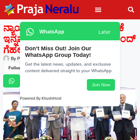
ನ್ಯಾಯಾಂಗದಲ್ಲಿ ಮಧ್ಯಸ್ಥಿಕೆಯ ಬಳಕೆ
Later
WhatsApp
ಇನ್ನಷ್ಟು ಹೆಚ್ಚಾಗಬೇಕಿದೆ: ಥಾವರ ಚಂದ್
ಗೆಹಲೋತ್
Don’t Miss Out! Join Our
WhatsApp Group Today!
By
Praja Neralu
—
June 28, 2026
-
12:09 AM
Get the latest news, updates, and exclusive
Follow Us
content delivered straight to your WhatsApp.
Join Now
Powered By KhushiHost