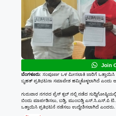
Join 
ಬೆಂಗಳೂರು
: ಸಂಪೂರ್ಣ ಒಳ ಮೀಸಲಾತಿ ಜಾರಿಗೆ ಒತ್ತಾಯಿಸ
ಬೃಹತ್ ಪ್ರತಿಭಟನಾ ಸಮಾವೇಶ ಹಮ್ಮಿಕೊಳ್ಳಲಾಗಿದೆ ಎಂದು ಆರ್
ಗುರುವಾರ ನಗರದ ಪ್ರೆಸ್ ಕ್ಲಬ್ ನಲ್ಲಿ ನಡೆದ ಸುದ್ದಿಗೋಷ್ಠ
ಬಿಂದು ಮಾರ್ಪಡಿಸಲು, ಬಡ್ತಿ, ಮುಂಬಡ್ತಿ ಎಸ್.ಸಿ.ಎಸ್.
ಒತ್ತಾಯಿಸಿ ಪ್ರತಿಭಟನೆ ನಡೆಸಲು ಉದ್ದೇಶಿಸಲಾಗಿದೆ ಎಂದರು.