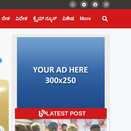
ದೇಶ
ವಿದೇಶ
ಕ್ರೈಮ್ ನ್ಯೂಸ್
ವಿಶೇಷ
More
LATEST POST