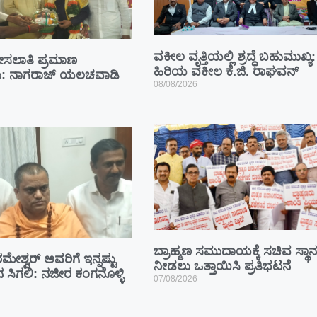
ವಕೀಲ ವೃತ್ತಿಯಲ್ಲಿ ಶ್ರದ್ಧೆ ಬಹುಮುಖ್ಯ:
ಮೀಸಲಾತಿ ಪ್ರಮಾಣ
ಹಿರಿಯ ವಕೀಲ ಕೆ.ಜಿ. ರಾಘವನ್
ೇಕು: ನಾಗರಾಜ್ ಯಲಚವಾಡಿ
08/08/2026
ಬ್ರಾಹ್ಮಣ ಸಮುದಾಯಕ್ಕೆ ಸಚಿವ ಸ್ಥಾನ
ಮೇಶ್ವರ್ ಅವರಿಗೆ ಇನ್ನಷ್ಟು
ನೀಡಲು ಒತ್ತಾಯಿಸಿ ಪ್ರತಿಭಟನೆ
ಾನ ಸಿಗಲಿ: ನಜೀರ ಕಂಗನೊಳ್ಳಿ
07/08/2026