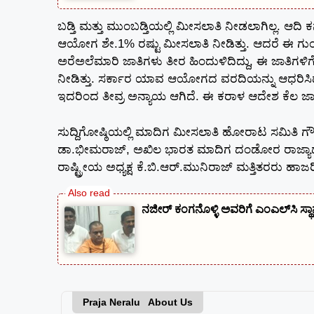
ಬಡ್ತಿ ಮತ್ತು ಮುಂಬಡ್ತಿಯಲ್ಲಿ ಮೀಸಲಾತಿ ನೀಡಲಾಗಿಲ್ಲ. ಆದ
ಆಯೋಗ ಶೇ.1% ರಷ್ಟು ಮೀಸಲಾತಿ ನೀಡಿತ್ತು. ಆದರೆ ಈ ಗುಂಪನ
ಅರೆಅಲೆಮಾರಿ ಜಾತಿಗಳು ತೀರ ಹಿಂದುಳಿದಿದ್ದು, ಈ ಜಾತಿಗಳಿಗ
ನೀಡಿತ್ತು. ಸರ್ಕಾರ ಯಾವ ಆಯೋಗದ ವರದಿಯನ್ನು ಆಧರಿಸಿದೆ ಸಿ 
ಇದರಿಂದ ತೀವ್ರ ಅನ್ಯಾಯ ಆಗಿದೆ. ಈ ಕರಾಳ ಆದೇಶ ಕೆಲ ಜ
ಸುದ್ದಿಗೋಷ್ಠಿಯಲ್ಲಿ ಮಾದಿಗ ಮೀಸಲಾತಿ ಹೋರಾಟ ಸಮಿತಿ ಗೌರ
ಡಾ.ಭೀಮರಾಜ್, ಅಖಿಲ ಭಾರತ ಮಾದಿಗ ದಂಡೋರ ರಾಜ್ಯಾಧ್ಯಕ
ರಾಷ್ಟ್ರೀಯ ಅಧ್ಯಕ್ಷ ಕೆ.ಬಿ.ಆರ್.ಮುನಿರಾಜ್ ಮತ್ತಿತರರು ಹಾಜರಿ
ನಜೀರ್ ಕಂಗನೊಳ್ಳಿ ಅವರಿಗೆ ಎಂಎಲ್‌ಸಿ ಸ್ಥ
Praja Neralu About Us