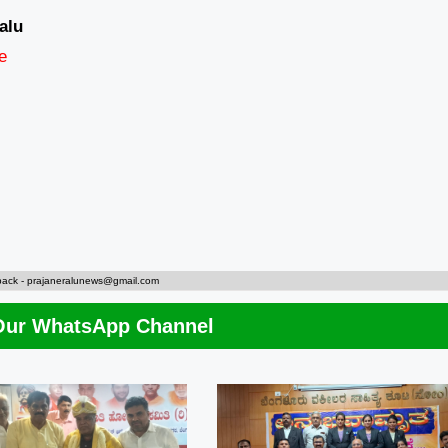
alu
e
back -
prajaneralunews@gmail.com
Our WhatsApp Channel