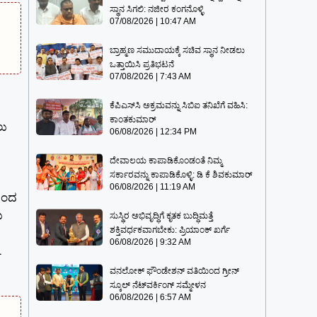
ಸ್ಥಾನ ಸಿಗಲಿ: ನಜೀರ ಕಂಗನೊಳ್ಳಿ
07/08/2026
10:47 AM
ಬ್ರಾಹ್ಮಣ ಸಮುದಾಯಕ್ಕೆ ಸಚಿವ ಸ್ಥಾನ ನೀಡಲು
ಒತ್ತಾಯಿಸಿ ಪ್ರತಿಭಟನೆ
07/08/2026
7:43 AM
ಕೆಪಿಎಸ್‍ಸಿ ಅಕ್ರಮವನ್ನು ಸಿಬಿಐ ತನಿಖೆಗೆ ವಹಿಸಿ:
ಕಾಂತಕುಮಾರ್
ಲು
06/08/2026
12:34 PM
ದೇವಾಲಯ ಕಾಪಾಡಿಕೊಂಡಂತೆ ನಿಮ್ಮ
ಸರ್ಕಾರವನ್ನು ಕಾಪಾಡಿಕೊಳ್ಳಿ: ಡಿ ಕೆ ಶಿವಕುಮಾರ್
06/08/2026
11:19 AM
ಿಂದ
ು
ಸುಸ್ಥಿರ ಅಭಿವೃದ್ಧಿಗೆ ಕೃತಕ ಬುದ್ಧಿಮತ್ತೆ
ಶಕ್ತಿವರ್ಧಕವಾಗಬೇಕು: ಪ್ರಿಯಾಂಕ್ ಖರ್ಗೆ
06/08/2026
9:32 AM
1
ವನಲೋಕ್ ಫೌಂಡೇಶನ್ ವತಿಯಿಂದ ಗ್ರೀನ್
ಸ್ಕೂಲ್ ನೆಟ್‌ವರ್ಕಿಂಗ್ ಸಮ್ಮೇಳನ
06/08/2026
6:57 AM