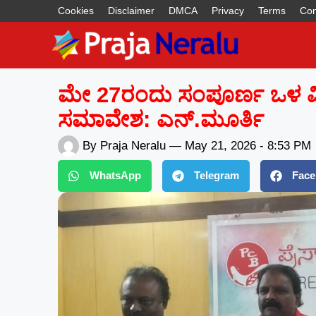
Cookies
Disclaimer
DMCA
Privacy
Terms
Con
ಮೇ 27ರಂದು ಸಂಪೂರ್ಣ ಒಳ ಮೀಸಲ
ಸಮಾವೇಶ: ಎನ್.ಮೂರ್ತಿ
By
Praja Neralu
—
May 21, 2026
-
8:53 PM
WhatsApp
Telegram
Face