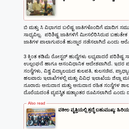
ಬಿ ಮತ್ತು ಸಿ ವಿಭಾಗದ ಬಲಿಷ್ಟ ಜಾತಿಗಳೊಂದಿಗೆ ಮಾದಿಗ ಸಮ
ಸಾಧ್ಯವಿಲ್ಲ. ಪರಿಶಿಷ್ಟ ಜಾತಿಗಳಿಗೆ ಮೀಸಲಿರಿಸಿರುವ ಬಹುತೇಕ ಹ
ಜಾತಿಗಳ ಪಾಲಾಗುವಂತೆ ಹುನ್ನಾರ ನಡೆಸಲಾಗಿದೆ ಎಂದು ಆರ
3 ಕ್ಕಿಂತ ಕಡಿಮೆ ರೋಸ್ಟರ್ ಹುದ್ದೆಗಳು ಲಭ್ಯವಾದರೆ ಪರಿಶಿಷ
ಉಲ್ಲಂಘನೆ ಹಾಗೂ ಅಸಂವಿಧಾನಿಕ ಆದೇಶವಾಗಿದೆ. ಇದರ ಪರಿಣಾಮ 
ಸಂಸ್ಥೆಗಳು, ವಿಶ್ವ ವಿದ್ಯಾಲಯದ ಕುಲಪತಿ, ಕುಲಸಚಿವ, ಪ್ರಾಧ್
ಹಲವಾರು ಇಲಾಖೆಗಳಲ್ಲಿ ಮತ್ತು ವಿವಿಧ ಇಲಾಖೆಯ ಜಿಲ್ಲಾ ಮಟ
ನೂರಾರು ಅನುದಾನ ಮತ್ತು ಅನುದಾನ ರಹಿತ ಸಂಸ್ಥೆಗಳ ಶಾಲಾ, 
ದೊರೆಯದಂತೆ ವ್ಯವಸ್ಥಿತ ಷಡ್ಯಾಂತರ ರೂಪಿಸಲಾಗಿದೆ ಎಂದು 
ವಕೀಲ ವೃತ್ತಿಯಲ್ಲಿ ಶ್ರದ್ಧೆ ಬಹುಮುಖ್ಯ: ಹಿ