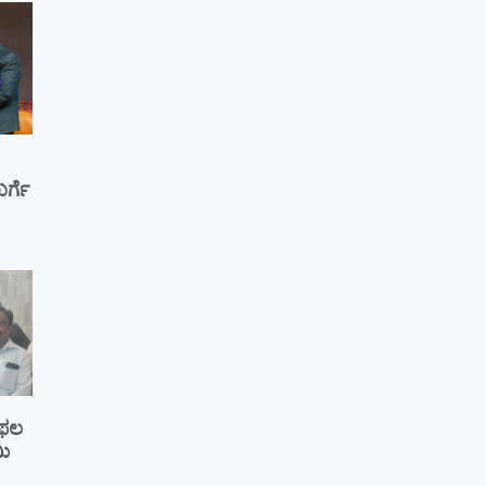
ರ್ಗೆ
ೆ ಫಲ
ಮಿ