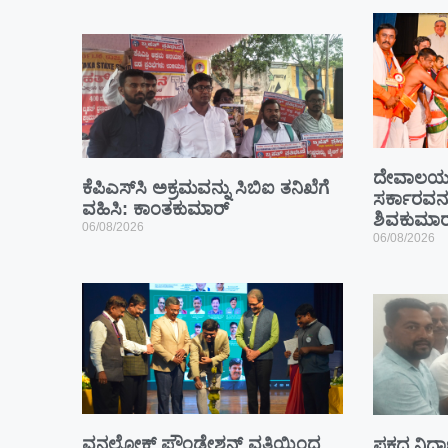
ದೇವಾಲಯ ಕ
ಕೆಪಿಎಸ್‍ಸಿ ಅಕ್ರಮವನ್ನು ಸಿಬಿಐ ತನಿಖೆಗೆ
ಸರ್ಕಾರವನ್ನ
ವಹಿಸಿ: ಕಾಂತಕುಮಾರ್
ಶಿವಕುಮಾರ
06/08/2026
06/08/2026
ವನಲೋಕ್ ಫೌಂಡೇಶನ್ ವತಿಯಿಂದ
ಪಕ್ಷದ ನಿರ್ಧ