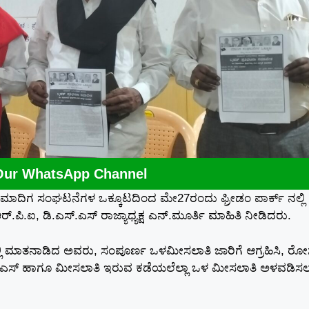
Our WhatsApp Channel
ಿ ಮಾದಿಗ ಸಂಘಟನೆಗಳ ಒಕ್ಕೂಟದಿಂದ ಮೇ27ರಂದು ಫ್ರೀಡಂ ಪಾರ್ಕ್ ನಲ್ಲಿ
.ಪಿ.ಐ, ಡಿ.ಎಸ್.ಎಸ್ ರಾಜ್ಯಾಧ್ಯಕ್ಷ ಎನ್.ಮೂರ್ತಿ ಮಾಹಿತಿ ನೀಡಿದರು.
ಿಯಲ್ಲಿ ಮಾತನಾಡಿದ ಅವರು, ಸಂಪೂರ್ಣ ಒಳಮೀಸಲಾತಿ ಜಾರಿಗೆ ಆಗ್ರಹಿಸಿ, ರೋಸ
ಪಿ ಟಿ.ಎಸ್ ಹಾಗೂ ಮೀಸಲಾತಿ ಇರುವ ಕಡೆಯಲೆಲ್ಲಾ ಒಳ ಮೀಸಲಾತಿ ಅಳವಡಿಸ