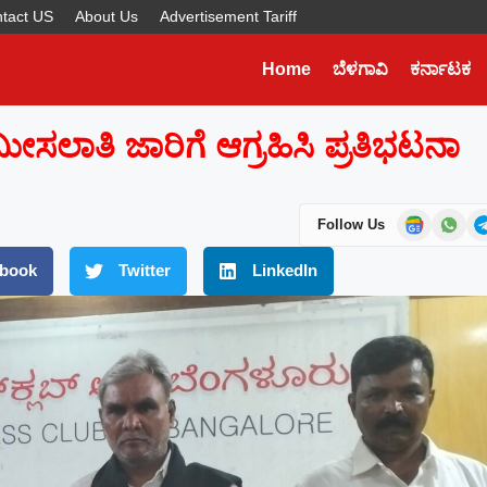
tact US
About Us
Advertisement Tariff
Home
ಬೆಳಗಾವಿ
ಕರ್ನಾಟಕ
Later
WhatsApp
ಾತಿ ಜಾರಿಗೆ ಆಗ್ರಹಿಸಿ ಪ್ರತಿಭಟನಾ
Don’t Miss Out! Join Our
WhatsApp Group Today!
Get the latest news, updates, and exclusive
Follow Us
content delivered straight to your WhatsApp.
book
Twitter
LinkedIn
Join Now
Powered By KhushiHost