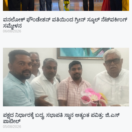
ವನಲೋಕ್ ಫೌಂಡೇಶನ್ ವತಿಯಿಂದ ಗ್ರೀನ್ ಸ್ಕೂಲ್ ನೆಟ್‌ವರ್ಕಿಂಗ್
ಸಮ್ಮೇಳನ
06/08/2026
ಪಕ್ಷದ ನಿರ್ಧಾರಕ್ಕೆ ಬದ್ಧ, ಸಭಾಪತಿ ಸ್ಥಾನ ಅತ್ಯಂತ ಪವಿತ್ರ: ಜಿ.ಎಸ್
ಪಾಟೀಲ್
05/08/2026