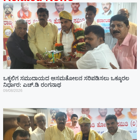
ಒಕ್ಕಲಿಗ ಸಮುದಾಯದ ಅಸಮತೋಲನ ಸರಿಪಡಿಸಲು ಒಕ್ಕೂರಲ
ನಿರ್ಧಾರ: ಎಚ್.ಡಿ ರಂಗನಾಥ
09/08/2026