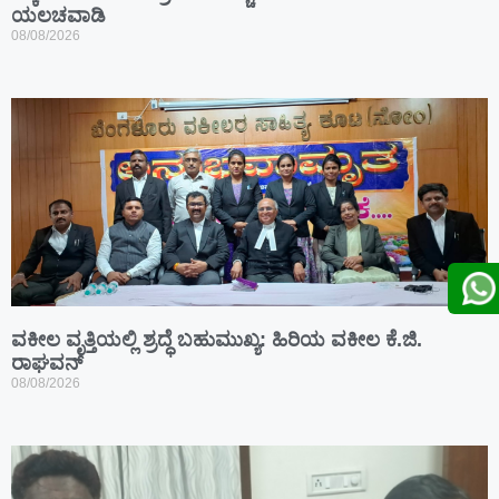
ಯಲಚವಾಡಿ
08/08/2026
ವಕೀಲ ವೃತ್ತಿಯಲ್ಲಿ ಶ್ರದ್ಧೆ ಬಹುಮುಖ್ಯ: ಹಿರಿಯ ವಕೀಲ ಕೆ.ಜಿ.
ರಾಘವನ್
08/08/2026