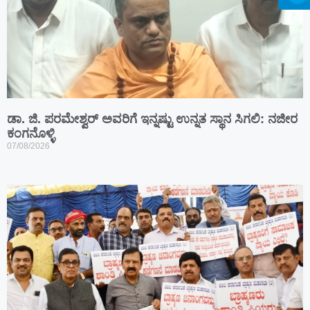
ಡಾ. ಜಿ. ಪರಮೇಶ್ವರ್ ಅವರಿಗೆ ಇನ್ನಷ್ಟು ಉನ್ನತ ಸ್ಥಾನ ಸಿಗಲಿ: ನಜೀರ
ಕಂಗನೊಳ್ಳಿ
07/08/2026