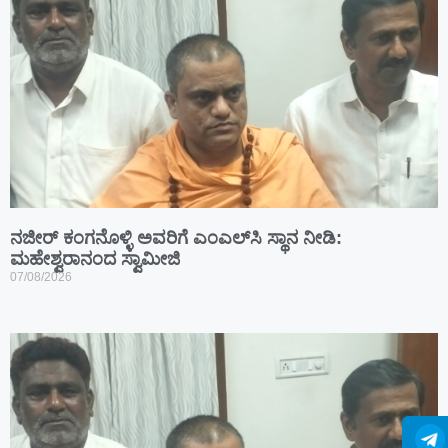
ನಜೀರ್ ಕಂಗನೊಳ್ಳಿ ಅವರಿಗೆ ಎಂಎಲ್‌ಸಿ ಸ್ಥಾನ ನೀಡಿ:
ಮಹೇಶ್ವರಾನಂದ ಸ್ವಾಮೀಜಿ
07/08/2026