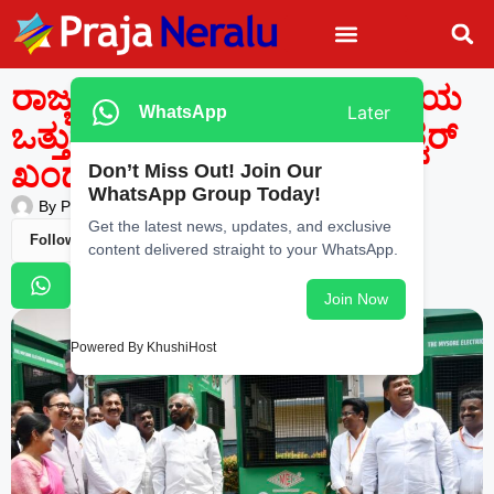
ರಾಜ್ಯದಲ್ಲಿ 50 ಸಾವಿರ ಕೋಟಿ ಬೆಲೆಯ
Later
WhatsApp
ಒತ್ತುವರಿ ಅರಣ್ಯಭೂಮಿ ವಶ: ಈಶ್ವರ್
ಖಂಡ್ರೆ
Don’t Miss Out! Join Our
WhatsApp Group Today!
By
Praja Neralu
—
May 23, 2026
-
12:28 AM
Get the latest news, updates, and exclusive
Follow Us
content delivered straight to your WhatsApp.
Join Now
Powered By KhushiHost