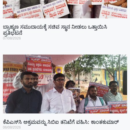
ಬ್ರಾಹ್ಮಣ ಸಮುದಾಯಕ್ಕೆ ಸಚಿವ ಸ್ಥಾನ ನೀಡಲು ಒತ್ತಾಯಿಸಿ
ಪ್ರತಿಭಟನೆ
07/08/2026
ಕೆಪಿಎಸ್‍ಸಿ ಅಕ್ರಮವನ್ನು ಸಿಬಿಐ ತನಿಖೆಗೆ ವಹಿಸಿ: ಕಾಂತಕುಮಾರ್
06/08/2026