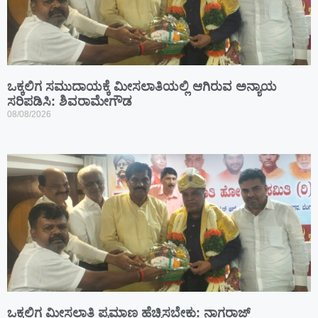
ಒಕ್ಕಲಿಗ ಸಮುದಾಯಕ್ಕೆ ಮೀಸಲಾತಿಯಲ್ಲಿ ಆಗಿರುವ ಅನ್ಯಾಯ
ಸರಿಪಡಿಸಿ: ಶಿವರಾಮೇಗೌಡ
08/08/2026
ಒಕ್ಕಲಿಗ ಮೀಸಲಾತಿ ಪ್ರಮಾಣ ಹೆಚ್ಚಿಸಬೇಕು: ನಾಗರಾಜ್