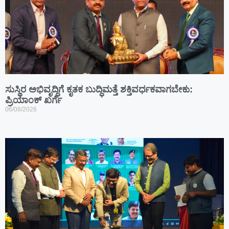
ಸುಸ್ಥಿರ ಅಭಿವೃದ್ಧಿಗೆ ಕೃತಕ ಬುದ್ಧಿಮತ್ತೆ ಶಕ್ತಿವರ್ಧಕವಾಗಬೇಕು:
ಪ್ರಿಯಾಂಕ್ ಖರ್ಗೆ
06/08/2026