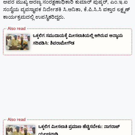
ಅಪರ ಮುಖ್ಯ ಅರಣ್ಯ ಸಂರಕ್ಷಣಾಧಿಕಾರಿ ಕುಮಾರ್ ಪುಷ್ಕರ್, ಎಂ.ಇ.ಐ
ಸಂಸ್ಥೆಯ ವ್ಯವಸ್ಥಾಪಕ ನಿರ್ದೇಶಕಿ ಸಿ.ಆನಿತಾ, ಕೆ.ಪಿ.ಸಿ.ಸಿ ವಕ್ತಾರ ಲಕ್ಷ್ಮಣ್
ಕಾರ್ಯಕ್ರಮದಲ್ಲಿ ಉಪಸ್ಥಿತರಿದ್ದರು.
ಒಕ್ಕಲಿಗ ಸಮುದಾಯಕ್ಕೆ ಮೀಸಲಾತಿಯಲ್ಲಿ ಆಗಿರುವ ಅನ್ಯಾಯ
ಸರಿಪಡಿಸಿ: ಶಿವರಾಮೇಗೌಡ
ಒಕ್ಕಲಿಗ ಮೀಸಲಾತಿ ಪ್ರಮಾಣ ಹೆಚ್ಚಿಸಬೇಕು: ನಾಗರಾಜ್
ಯಲಚವಾಡಿ