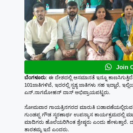
Join 
ಬೆಂಗಳೂರು
: ಈ ದೇಶದಲ್ಲಿ ಅಸಮಾನತೆ ಇನ್ನೂ ಕಾಣಸಿಗುತ್ತಿದ
101ಜಾತಿಗಳಿವೆ, ಇದರಲ್ಲಿ ಸ್ಪಶ್ಯ ಜಾತಿಗಳು ಸಹ ಇದ್ದಾರೆ,
ಎನ್.ನಾಗಮೋಹನ್ ದಾಸ್ ಅಭಿಪ್ರಾಯಪಟ್ಟರು.
ಸೋಮವಾರ ಗಾಯತ್ರಿನಗರದ ಮಾರುತಿ ಬಡಾವಣೆಯಲ್ಲಿರುವ ವಿ
ಗುಂಡಪ್ಪ ಗೌಡ ಸ್ಮರಣಾರ್ಥ ಉಪನ್ಯಾಸ ಕಾರ್ಯಕ್ರಮದಲ್ಲಿ ಮಾ
ಮಾದಿಗರು ಹೊಲೆಯರಿಗಿಂತ ಶ್ರೇಷ್ಠರು ಎಂದು ಹೇಳುತ್ತಾರೆ. ದಲಿತರು
ತಾರತಮ್ಯ ಇದೆ ಎಂದರು.