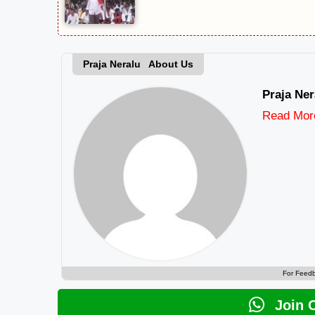
Praja Neralu About Us
Praja Ner
Read Mor
For Feed
Join 