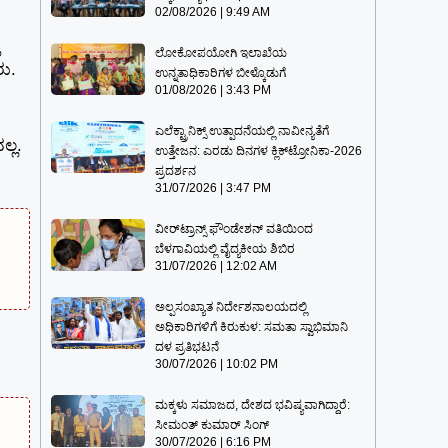
02/08/2026
9:49 AM
ಲೋಕೋಪಯೋಗಿ ಇಲಾಖೆಯ
ರು.
ಉನ್ನತಾಧಿಕಾರಿಗಳ ಬೀಳ್ಕೊಡುಗೆ
01/08/2026
3:43 PM
ಎಲೆಕ್ಟ್ರಾನಿಕ್ಸ್ ಉತ್ಪಾದನೆಯಲ್ಲಿ ನಾವೀನ್ಯತೆಗೆ
್ಲ.
ಉತ್ತೇಜನ: ಎರಡು ದಿನಗಳ ಕ್ಲಿಕ್‌ಟ್ರೋನಿಕಾ-2026
ಪ್ರದರ್ಶನ
31/07/2026
3:47 PM
ವೀರ್‌ಟ್ರಾನ್ಸ್ ಫೌಂಡೇಶನ್ ವತಿಯಿಂದ
ಬೆಳಗಾವಿಯಲ್ಲಿ ವೈದ್ಯಕೀಯ ಶಿಬಿರ
31/07/2026
12:02 AM
ಅಲ್ಪಸಂಖ್ಯಾತ ನಿರ್ದೇಶನಾಲಯದಲ್ಲಿ
ಅಧಿಕಾರಿಗಳಿಗೆ ಕಿರುಕುಳ: ಸಮತಾ ಸ್ವಾಭಿಮಾನಿ
ದಳ ಪ್ರತಿಭಟನೆ
30/07/2026
10:02 PM
ಮಕ್ಕಳು ಸಮಾಜದ, ದೇಶದ ಭವಿಷ್ಯವಾಗಿದ್ದಾರೆ:
ಸೀಮಂತ್ ಕುಮಾರ್ ಸಿಂಗ್
30/07/2026
6:16 PM