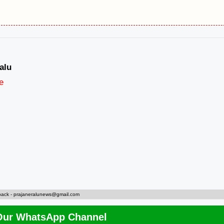
alu
e
back -
prajaneralunews@gmail.com
Our WhatsApp Channel