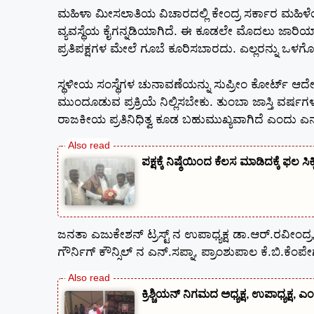
ಮಹಿಳಾ ಮೀಸಲಾತಿಯ ವಿಚಾರದಲ್ಲಿ ಕೇಂದ್ರ ಸರ್ಕಾರ ಮಹಿಳೆ
ವ್ಯವಸ್ಥೆಯ ಕೈಗನ್ನಡಿಯಾಗಿದೆ. ಈ ಕೂಡಲೇ ಮೊದಲು ಜಾರಿಯಾ
ಪ್ರತಿಪಕ್ಷಗಳ ಮೇಲೆ ಗೂಬೆ ಕೂರಿಸಬಾರದು. ಎಲ್ಲರನ್ನು ಒಳ
ಸ್ಥಳೀಯ ಸಂಸ್ಥೆಗಳ ಚುನಾವಣೆಯನ್ನು ಸುಪ್ರೀಂ ಕೋರ್ಟ್ ಆದೇ
ಮುಂದೂಡುವ ಪ್ರಕ್ರಿಯೆ ನಿಲ್ಲಿಸಬೇಕು. ತುಂಬಾ ಜಾಸ್ತಿ ವರ್ಷ
ರಾಜಕೀಯ ಪ್ರತಿನಿಧಿತ್ವ ಕೂಡ ಬಹುಮುಖ್ಯವಾಗಿದೆ ಎಂದು 
ಪಕ್ಷಕ್ಕೆ ನಿಷ್ಠೆಯಿಂದ ಕೆಲಸ ಮಾಡಿದಕ್ಕೆ ಫಲ ಸಿ
ಜನತಾ ಎಜುಕೇಶನ್ ಟ್ರಸ್ಟ್ ನ ಉಪಾಧ್ಯಕ್ಷ ಡಾ.ಆರ್.ರವೀಂದ್ರ
ಗೌರ್ನಿಗ್ ಕೌನ್ಸಿಲ್ ನ ಎನ್.ಸಪ್ನಾ, ಪ್ರಾಂಶುಪಾಲ ಕೆ.ಬಿ.ಕೆಂ
ಕ್ರಿಶ್ಚಿಯನ್ ನಿಗಮದ ಅಧ್ಯಕ್ಷ, ಉಪಾಧ್ಯಕ್ಷ