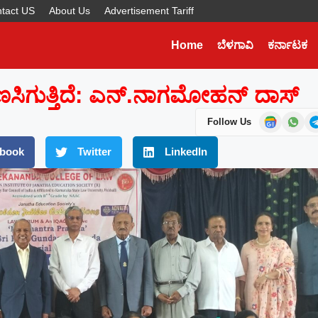
tact US
About Us
Advertisement Tariff
Home
ಬೆಳಗಾವಿ
ಕರ್ನಾಟಕ
Later
WhatsApp
ಣಸಿಗುತ್ತಿದೆ: ಎನ್.ನಾಗಮೋಹನ್ ದಾಸ್
Don’t Miss Out! Join Our
Follow Us
WhatsApp Group Today!
Get the latest news, updates, and exclusive
book
Twitter
LinkedIn
content delivered straight to your WhatsApp.
Join Now
Powered By KhushiHost