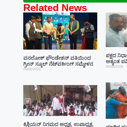
Related News
ಪಕ್ಷದ ನಿರ್ಧ
ವನಲೋಕ್ ಫೌಂಡೇಶನ್ ವತಿಯಿಂದ
ಅತ್ಯಂತ ಪವ
ಗ್ರೀನ್ ಸ್ಕೂಲ್ ನೆಟ್‌ವರ್ಕಿಂಗ್ ಸಮ್ಮೇಳನ
05/08/2026
06/08/2026
ಕ್ರಿಶ್ಚಿಯನ್ ನಿಗಮದ ಅಧ್ಯಕ್ಷ, ಉಪಾಧ್ಯಕ್ಷ,