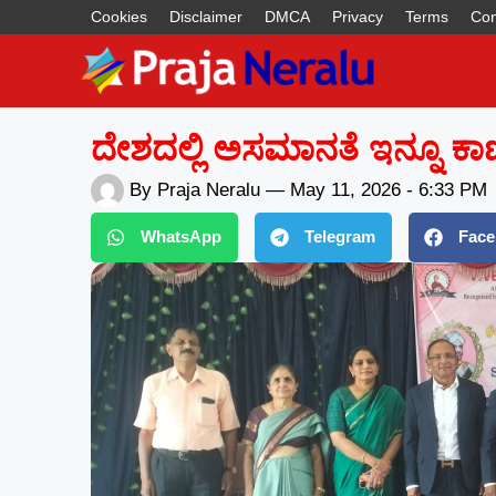
Cookies
Disclaimer
DMCA
Privacy
Terms
Con
ದೇಶದಲ್ಲಿ ಅಸಮಾನತೆ ಇನ್ನೂ ಕಾ
By
Praja Neralu
—
May 11, 2026
-
6:33 PM
WhatsApp
Telegram
Face