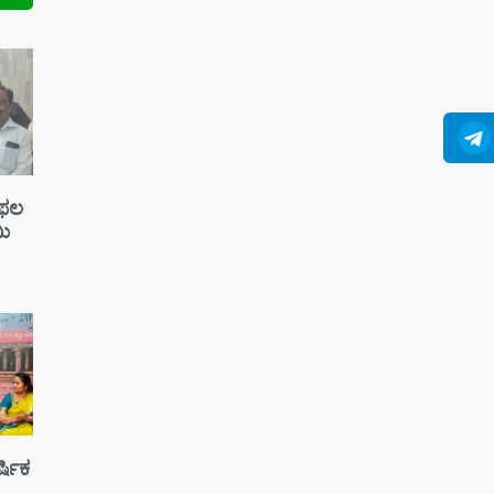
ೆ ಫಲ
ಮಿ
್ಷಿಕ