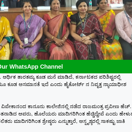
Our WhatsApp Channel
ೆ. ಆರ್ಥಿಕ ತಾರತಮ್ಯ ಕೂಡ ಮನೆ ಮಾಡಿದೆ, ಕರ್ನಾಟಕದ ಪರಿಶಿಷ್ಟರಲ್ಲಿ
 ಇಲ್ಲಿಯೂ ಕೂಡ ಅಸಮಾನತೆ ಇದೆ ಎಂದು ಹೈಕೋರ್ಟ್ ನ ನಿವೃತ್ತ ನ್ಯಾಯಾಧೀಶ
ವೇಕಾನಂದ ಕಾನೂನು ಕಾಲೇಜಿನಲ್ಲಿ ನಡೆದ ರಾಜಮಂತ್ರ ಪ್ರವೀಣ ಹೆಚ್. 
ತನಾಡಿದ ಅವರು, ಹೊಲೆಯರು ಮಾದಿಗರಿಗಿಂತ ಹೆಚ್ಚಿದ್ದೇವೆ ಎಂದು ಹೇಳುತ್ತ
 ಮಾದಿಗರಿಗಿಂತ ಶ್ರೇಷ್ಠರು ಎನ್ನುತ್ತಾರೆ, ಅಸ್ಪೃಶ್ಯರಲ್ಲಿ ಸಾಕಷ್ಟು ಜಾತಿ