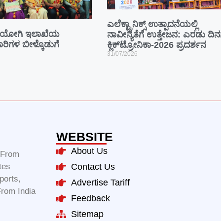
ಎಲೆಕ್ಟ್ರಾನಿಕ್ಸ್ ಉತ್ಪಾದನೆಯಲ್ಲಿ
ೋಗಿ ಇಲಾಖೆಯ
ನಾವೀನ್ಯತೆಗೆ ಉತ್ತೇಜನ: ಎರಡು ದಿ
ಾರಿಗಳ ಬೀಳ್ಕೊಡುಗೆ
ಕ್ಲಿಕ್‌ಟ್ರೋನಿಕಾ-2026 ಪ್ರದರ್ಶನ
31/07/2026
WEBSITE
About Us
m From
tes
Contact Us
ports,
Advertise Tariff
From India
Feedback
Sitemap