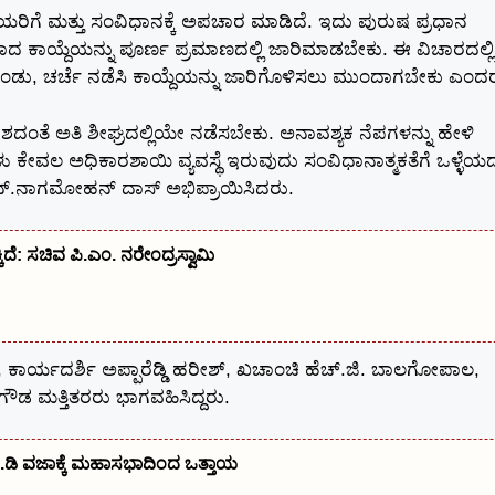
ಯರಿಗೆ ಮತ್ತು ಸಂವಿಧಾನಕ್ಕೆ ಅಪಚಾರ ಮಾಡಿದೆ. ಇದು ಪುರುಷ ಪ್ರಧಾನ
ದ ಕಾಯ್ದೆಯನ್ನು ಪೂರ್ಣ ಪ್ರಮಾಣದಲ್ಲಿ ಜಾರಿಮಾಡಬೇಕು. ಈ ವಿಚಾರದಲ್ಲಿ
ಗೊಂಡು, ಚರ್ಚೆ ನಡೆಸಿ ಕಾಯ್ದೆಯನ್ನು ಜಾರಿಗೊಳಿಸಲು ಮುಂದಾಗಬೇಕು ಎಂದ
ಶದಂತೆ ಅತಿ ಶೀಘ್ರದಲ್ಲಿಯೇ ನಡೆಸಬೇಕು. ಅನಾವಶ್ಯಕ ನೆಪಗಳನ್ನು ಹೇಳಿ
ಗಳು ಕೇವಲ ಅಧಿಕಾರಶಾಯಿ ವ್ಯವಸ್ಥೆ ಇರುವುದು ಸಂವಿಧಾನಾತ್ಮಕತೆಗೆ ಒಳ್ಳೆಯದಲ
ಎನ್.ನಾಗಮೋಹನ್ ದಾಸ್ ಅಭಿಪ್ರಾಯಿಸಿದರು.
ಕ್ಕಿದೆ: ಸಚಿವ ಪಿ.ಎಂ. ನರೇಂದ್ರಸ್ವಾಮಿ
, ಕಾರ್ಯದರ್ಶಿ ಅಪ್ಪಾರೆಡ್ಡಿ ಹರೀಶ್, ಖಚಾಂಚಿ ಹೆಚ್.ಜಿ. ಬಾಲಗೋಪಾಲ,
ಪೇಗೌಡ ಮತ್ತಿತರರು ಭಾಗವಹಿಸಿದ್ದರು.
, ಎಂ.ಡಿ ವಜಾಕ್ಕೆ ಮಹಾಸಭಾದಿಂದ ಒತ್ತಾಯ