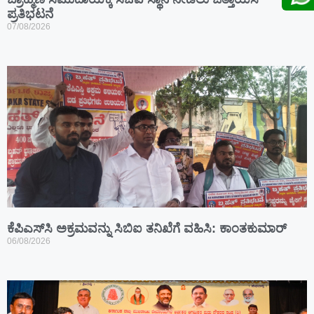
ಪ್ರತಿಭಟನೆ
07/08/2026
ಕೆಪಿಎಸ್‍ಸಿ ಅಕ್ರಮವನ್ನು ಸಿಬಿಐ ತನಿಖೆಗೆ ವಹಿಸಿ: ಕಾಂತಕುಮಾರ್
06/08/2026