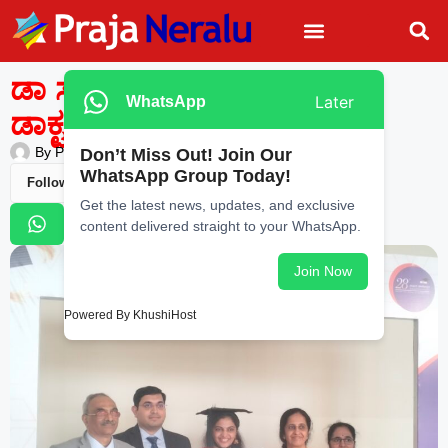
ಡಾ ಸುಮೇಧಾ ಹರೀಶ್ ಅವರಿಗೆ
Later
WhatsApp
ಡಾಕ್ಟರೇಟ್ ಪದವಿ ಪ್ರದಾನ
By
Praja Neralu
—
June 17, 2026
-
7:22 AM
Don’t Miss Out! Join Our
WhatsApp Group Today!
Follow Us
Get the latest news, updates, and exclusive
content delivered straight to your WhatsApp.
Join Now
Powered By KhushiHost