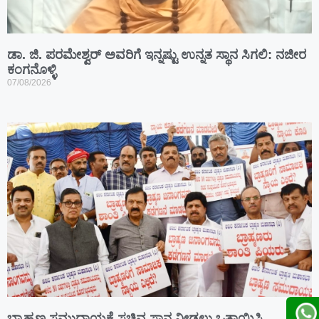
ಡಾ. ಜಿ. ಪರಮೇಶ್ವರ್ ಅವರಿಗೆ ಇನ್ನಷ್ಟು ಉನ್ನತ ಸ್ಥಾನ ಸಿಗಲಿ: ನಜೀರ
ಕಂಗನೊಳ್ಳಿ
07/08/2026
ಬ್ರಾಹ್ಮಣ ಸಮುದಾಯಕ್ಕೆ ಸಚಿವ ಸ್ಥಾನ ನೀಡಲು ಒತ್ತಾಯಿಸಿ