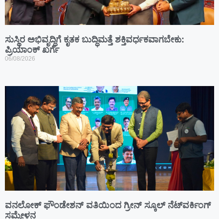
ಸುಸ್ಥಿರ ಅಭಿವೃದ್ಧಿಗೆ ಕೃತಕ ಬುದ್ಧಿಮತ್ತೆ ಶಕ್ತಿವರ್ಧಕವಾಗಬೇಕು:
ಪ್ರಿಯಾಂಕ್ ಖರ್ಗೆ
06/08/2026
ವನಲೋಕ್ ಫೌಂಡೇಶನ್ ವತಿಯಿಂದ ಗ್ರೀನ್ ಸ್ಕೂಲ್ ನೆಟ್‌ವರ್ಕಿಂಗ್
ಸಮ್ಮೇಳನ