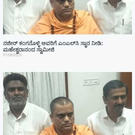
ನಜೀರ್ ಕಂಗನೊಳ್ಳಿ ಅವರಿಗೆ ಎಂಎಲ್‌ಸಿ ಸ್ಥಾನ ನೀಡಿ:
ಮಹೇಶ್ವರಾನಂದ ಸ್ವಾಮೀಜಿ
07/08/2026