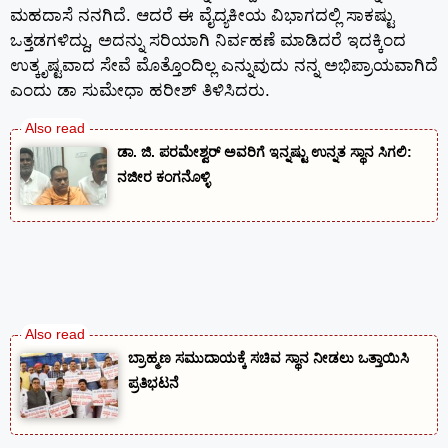
ಮಹದಾಸೆ ನನಗಿದೆ. ಆದರೆ ಈ ವೈದ್ಯಕೀಯ ವಿಭಾಗದಲ್ಲಿ ಸಾಕಷ್ಟು
ಒತ್ತಡಗಳಿದ್ದು, ಅದನ್ನು ಸರಿಯಾಗಿ ನಿರ್ವಹಣೆ ಮಾಡಿದರೆ ಇದಕ್ಕಿಂದ
ಉತ್ಕೃಷ್ಟವಾದ ಸೇವೆ ಮೊತ್ತೊಂದಿಲ್ಲ ಎನ್ನುವುದು ನನ್ನ ಅಭಿಪ್ರಾಯವಾಗಿದೆ
ಎಂದು ಡಾ ಸುಮೇಧಾ ಹರೀಶ್ ತಿಳಿಸಿದರು.
ಡಾ. ಜಿ. ಪರಮೇಶ್ವರ್ ಅವರಿಗೆ ಇನ್ನಷ್ಟು ಉನ್ನತ ಸ್ಥಾನ ಸಿಗಲಿ:
ನಜೀರ ಕಂಗನೊಳ್ಳಿ
ಬ್ರಾಹ್ಮಣ ಸಮುದಾಯಕ್ಕೆ ಸಚಿವ ಸ್ಥಾನ ನೀಡಲು ಒತ್ತಾಯಿಸಿ
ಪ್ರತಿಭಟನೆ