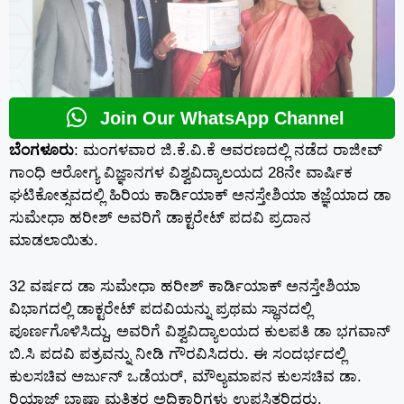
Join Our WhatsApp Channel
ಬೆಂಗಳೂರು
: ಮಂಗಳವಾರ ಜಿ.ಕೆ.ವಿ.ಕೆ ಆವರಣದಲ್ಲಿ ನಡೆದ ರಾಜೀವ್
ಗಾಂಧಿ ಆರೋಗ್ಯ ವಿಜ್ಞಾನಗಳ ವಿಶ್ವವಿದ್ಯಾಲಯದ 28ನೇ ವಾರ್ಷಿಕ
ಘಟಿಕೋತ್ಸವದಲ್ಲಿ ಹಿರಿಯ ಕಾರ್ಡಿಯಾಕ್ ಅನಸ್ತೇಶಿಯಾ ತಜ್ಞೆಯಾದ ಡಾ
ಸುಮೇಧಾ ಹರೀಶ್ ಅವರಿಗೆ ಡಾಕ್ಟರೇಟ್ ಪದವಿ ಪ್ರದಾನ
ಮಾಡಲಾಯಿತು.
32 ವರ್ಷದ ಡಾ ಸುಮೇಧಾ ಹರೀಶ್ ಕಾರ್ಡಿಯಾಕ್ ಅನಸ್ತೇಶಿಯಾ
ವಿಭಾಗದಲ್ಲಿ ಡಾಕ್ಟರೇಟ್ ಪದವಿಯನ್ನು ಪ್ರಥಮ ಸ್ಥಾನದಲ್ಲಿ
ಪೂರ್ಣಗೊಳಿಸಿದ್ದು, ಅವರಿಗೆ ವಿಶ್ವವಿದ್ಯಾಲಯದ ಕುಲಪತಿ ಡಾ ಭಗವಾನ್
ಬಿ.ಸಿ ಪದವಿ ಪತ್ರವನ್ನು ನೀಡಿ ಗೌರವಿಸಿದರು. ಈ ಸಂದರ್ಭದಲ್ಲಿ
ಕುಲಸಚಿವ ಅರ್ಜುನ್ ಒಡೆಯರ್, ಮೌಲ್ಯಮಾಪನ ಕುಲಸಚಿವ ಡಾ.
ರಿಯಾಜ್ ಬಾಷಾ ಮತ್ತಿತರ ಅಧಿಕಾರಿಗಳು ಉಪಸ್ಥಿತರಿದ್ದರು.