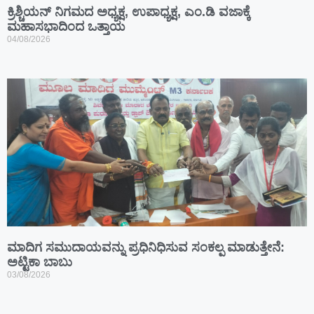
ಕ್ರಿಶ್ಚಿಯನ್ ನಿಗಮದ ಅಧ್ಯಕ್ಷ, ಉಪಾಧ್ಯಕ್ಷ, ಎಂ.ಡಿ ವಜಾಕ್ಕೆ
ಮಹಾಸಭಾದಿಂದ ಒತ್ತಾಯ
04/08/2026
ಮಾದಿಗ ಸಮುದಾಯವನ್ನು ಪ್ರಧಿನಿಧಿಸುವ ಸಂಕಲ್ಪ ಮಾಡುತ್ತೇನೆ:
ಅಟ್ಟಿಕಾ ಬಾಬು
03/08/2026