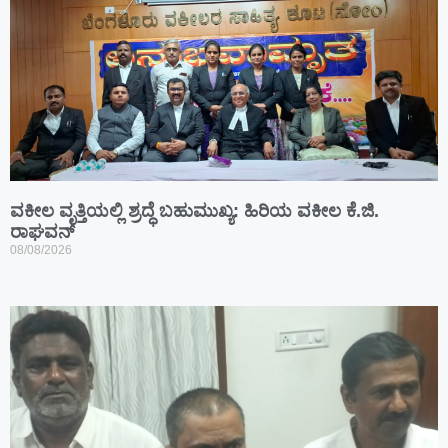
ವಕೀಲ ವೃತ್ತಿಯಲ್ಲಿ ಶ್ರದ್ಧೆ ಬಹುಮುಖ್ಯ: ಹಿರಿಯ ವಕೀಲ ಕೆ.ಜಿ.
ರಾಘವನ್
08/08/2026