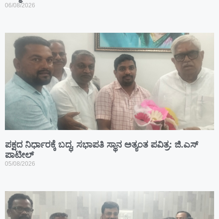
06/08/2026
ಪಕ್ಷದ ನಿರ್ಧಾರಕ್ಕೆ ಬದ್ಧ, ಸಭಾಪತಿ ಸ್ಥಾನ ಅತ್ಯಂತ ಪವಿತ್ರ: ಜಿ.ಎಸ್
ಪಾಟೀಲ್
05/08/2026