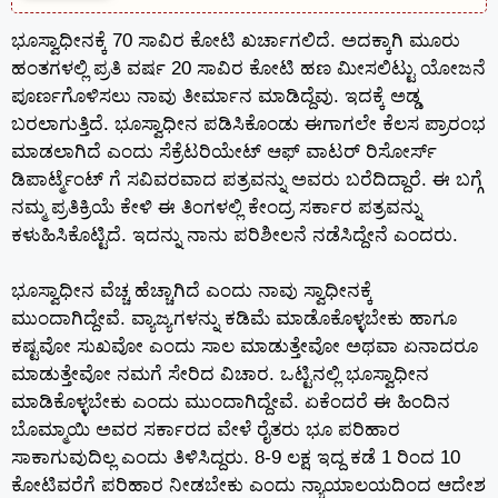
ಭೂಸ್ವಾಧೀನಕ್ಕೆ 70 ಸಾವಿರ ಕೋಟಿ ಖರ್ಚಾಗಲಿದೆ. ಅದಕ್ಕಾಗಿ ಮೂರು
ಹಂತಗಳಲ್ಲಿ ಪ್ರತಿ ವರ್ಷ 20 ಸಾವಿರ ಕೋಟಿ ಹಣ ಮೀಸಲಿಟ್ಟು ಯೋಜನೆ
ಪೂರ್ಣಗೊಳಿಸಲು ನಾವು ತೀರ್ಮಾನ ಮಾಡಿದ್ದೆವು. ಇದಕ್ಕೆ ಅಡ್ಡ
ಬರಲಾಗುತ್ತಿದೆ. ಭೂಸ್ವಾಧೀನ ಪಡಿಸಿಕೊಂಡು ಈಗಾಗಲೇ ಕೆಲಸ ಪ್ರಾರಂಭ
ಮಾಡಲಾಗಿದೆ ಎಂದು ಸೆಕ್ರೆಟರಿಯೇಟ್ ಆಫ್ ವಾಟರ್ ರಿಸೋರ್ಸ್
ಡಿಪಾರ್ಟ್ಮೆಂಟ್ ಗೆ ಸವಿವರವಾದ ಪತ್ರವನ್ನು ಅವರು ಬರೆದಿದ್ದಾರೆ. ಈ ಬಗ್ಗೆ
ನಮ್ಮ ಪ್ರತಿಕ್ರಿಯೆ ಕೇಳಿ ಈ ತಿಂಗಳಲ್ಲಿ ಕೇಂದ್ರ ಸರ್ಕಾರ ಪತ್ರವನ್ನು
ಕಳುಹಿಸಿಕೊಟ್ಟಿದೆ. ಇದನ್ನು ನಾನು ಪರಿಶೀಲನೆ ನಡೆಸಿದ್ದೇನೆ ಎಂದರು.
ಭೂಸ್ವಾಧೀನ ವೆಚ್ಚ ಹೆಚ್ಚಾಗಿದೆ ಎಂದು ನಾವು ಸ್ವಾಧೀನಕ್ಕೆ
ಮುಂದಾಗಿದ್ದೇವೆ. ವ್ಯಾಜ್ಯಗಳನ್ನು ಕಡಿಮೆ ಮಾಡೊಕೊಳ್ಳಬೇಕು ಹಾಗೂ
ಕಷ್ಟವೋ ಸುಖವೋ ಎಂದು ಸಾಲ ಮಾಡುತ್ತೇವೋ ಅಥವಾ ಏನಾದರೂ
ಮಾಡುತ್ತೇವೋ ನಮಗೆ ಸೇರಿದ ವಿಚಾರ. ಒಟ್ಟಿನಲ್ಲಿ ಭೂಸ್ವಾಧೀನ
ಮಾಡಿಕೊಳ್ಳಬೇಕು ಎಂದು ಮುಂದಾಗಿದ್ದೇವೆ. ಏಕೆಂದರೆ ಈ ಹಿಂದಿನ
ಬೊಮ್ಮಾಯಿ ಅವರ ಸರ್ಕಾರದ ವೇಳೆ ರೈತರು ಭೂ ಪರಿಹಾರ
ಸಾಕಾಗುವುದಿಲ್ಲ ಎಂದು ತಿಳಿಸಿದ್ದರು. 8-9 ಲಕ್ಷ ಇದ್ದ ಕಡೆ 1 ರಿಂದ 10
ಕೋಟಿವರೆಗೆ ಪರಿಹಾರ ನೀಡಬೇಕು ಎಂದು ನ್ಯಾಯಾಲಯದಿಂದ ಆದೇಶ