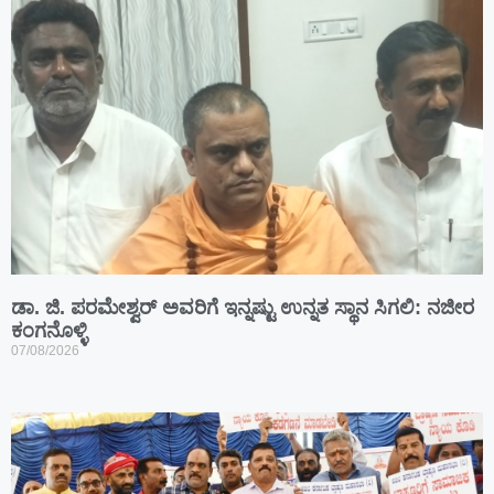
ಡಾ. ಜಿ. ಪರಮೇಶ್ವರ್ ಅವರಿಗೆ ಇನ್ನಷ್ಟು ಉನ್ನತ ಸ್ಥಾನ ಸಿಗಲಿ: ನಜೀರ
ಕಂಗನೊಳ್ಳಿ
07/08/2026