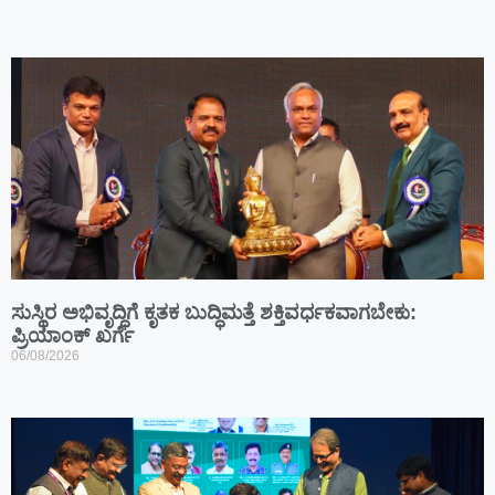
ಸುಸ್ಥಿರ ಅಭಿವೃದ್ಧಿಗೆ ಕೃತಕ ಬುದ್ಧಿಮತ್ತೆ ಶಕ್ತಿವರ್ಧಕವಾಗಬೇಕು:
ಪ್ರಿಯಾಂಕ್ ಖರ್ಗೆ
06/08/2026