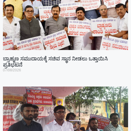
ಬ್ರಾಹ್ಮಣ ಸಮುದಾಯಕ್ಕೆ ಸಚಿವ ಸ್ಥಾನ ನೀಡಲು ಒತ್ತಾಯಿಸಿ
ಪ್ರತಿಭಟನೆ
07/08/2026