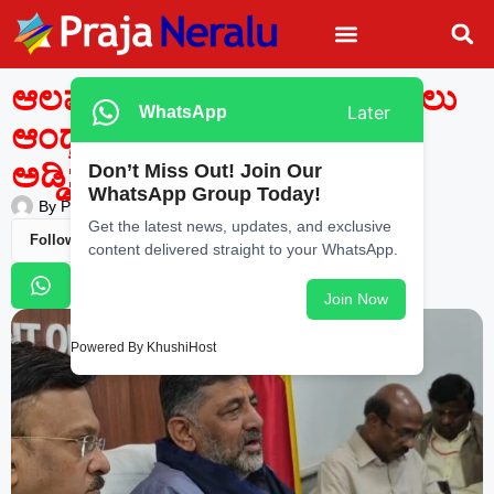
ಆಲಮಟ್ಟಿ ಅಣೆಕಟ್ಟು ಎತ್ತರ ಹೆಚ್ಚಿಸಲು
Later
WhatsApp
ಆಂಧ್ರಪ್ರದೇಶ ಸರ್ಕಾರದಿಂದ
ಅಡ್ಡಿ: ಡಿ.ಕೆ. ಶಿವಕುಮಾರ್
Don’t Miss Out! Join Our
WhatsApp Group Today!
By
Praja Neralu
—
March 3, 2026
-
11:20 PM
Get the latest news, updates, and exclusive
Follow Us
content delivered straight to your WhatsApp.
Join Now
Powered By KhushiHost