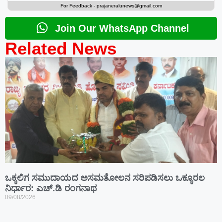
For Feedback -
prajaneralunews@gmail.com
Join Our WhatsApp Channel
Related News
ಒಕ್ಕಲಿಗ ಸಮುದಾಯದ ಅಸಮತೋಲನ ಸರಿಪಡಿಸಲು ಒಕ್ಕೂರಲ
ನಿರ್ಧಾರ: ಎಚ್.ಡಿ ರಂಗನಾಥ
09/08/2026