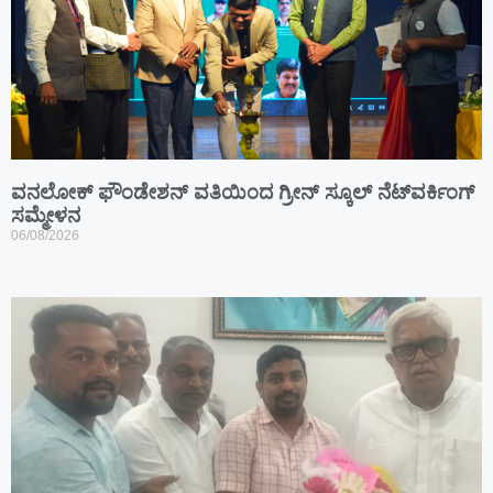
ವನಲೋಕ್ ಫೌಂಡೇಶನ್ ವತಿಯಿಂದ ಗ್ರೀನ್ ಸ್ಕೂಲ್ ನೆಟ್‌ವರ್ಕಿಂಗ್
ಸಮ್ಮೇಳನ
06/08/2026