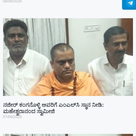
08/08/2026
ನಜೀರ್ ಕಂಗನೊಳ್ಳಿ ಅವರಿಗೆ ಎಂಎಲ್‌ಸಿ ಸ್ಥಾನ ನೀಡಿ:
ಮಹೇಶ್ವರಾನಂದ ಸ್ವಾಮೀಜಿ
07/08/2026