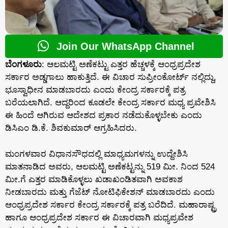
Join Our WhatsApp Channel
ಬೆಂಗಳೂರು
: ಆಲಮಟ್ಟಿ ಅಣೆಕಟ್ಟು ಎತ್ತರ ಹೆಚ್ಚಳಕ್ಕೆ ಆಂಧ್ರಪ್ರದೇಶ
ಸರ್ಕಾರ ಅಡ್ಡಗಾಲು ಹಾಕುತ್ತಿದೆ. ಈ ವಿಚಾರ ಸುಪ್ರೀಂಕೋರ್ಟ್ ನಲ್ಲಿದ್ದು,
ಭೂಸ್ವಾಧೀನ ಮಾಡಬಾರದು ಎಂದು ಕೇಂದ್ರ ಸರ್ಕಾರಕ್ಕೆ ಪತ್ರ
ಬರೆಯಲಾಗಿದೆ. ಆದ್ದರಿಂದ ಕೂಡಲೇ ಕೇಂದ್ರ ಸರ್ಕಾರ ಮಧ್ಯ ಪ್ರವೇಶಿಸಿ
ಈ ಹಿಂದೆ ಆಗಿರುವ ಆದೇಶದ ಪ್ರಕಾರ ನಡೆದುಕೊಳ್ಳಬೇಕು ಎಂದು
ಡಿಸಿಎಂ ಡಿ.ಕೆ. ಶಿವಕುಮಾರ್ ಆಗ್ರಹಿಸಿದರು.
ಮಂಗಳವಾರ ವಿಧಾನಸೌಧದಲ್ಲಿ ಮಾಧ್ಯಮಗಳನ್ನು ಉದ್ದೇಶಿಸಿ
ಮಾತನಾಡಿದ ಅವರು, ಆಲಮಟ್ಟಿ ಅಣೆಕಟ್ಟನ್ನು 519 ಮೀ. ನಿಂದ 524
ಮೀ.ಗೆ ಎತ್ತರ ಮಾಡಿಕೊಳ್ಳಲು ಖಡಾಖಂಡಿತವಾಗಿ ಅವಕಾಶ
ನೀಡಬಾರದು ಮತ್ತು ಗೆಜೆಟ್ ನೋಟಿಫಿಕೇಶನ್ ಮಾಡಬಾರದು ಎಂದು
ಆಂಧ್ರಪ್ರದೇಶ ಸರ್ಕಾರ ಕೇಂದ್ರ ಸರ್ಕಾರಕ್ಕೆ ಪತ್ರ ಬರೆದಿದೆ. ಮಹಾರಾಷ್ಟ್ರ
ಹಾಗೂ ಆಂಧ್ರಪ್ರದೇಶ ಸರ್ಕಾರ ಈ ವಿಚಾರವಾಗಿ ಮಧ್ಯಪ್ರವೇಶ