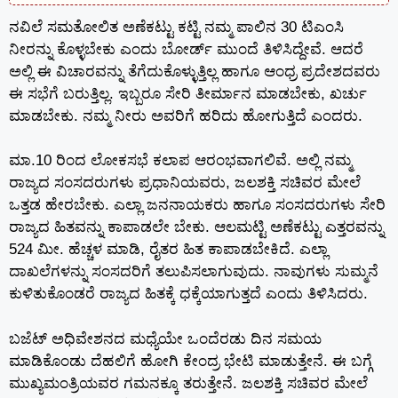
ನವಿಲೆ ಸಮತೋಲಿತ ಅಣೆಕಟ್ಟು ‌ಕಟ್ಟಿ ನಮ್ಮ ಪಾಲಿನ 30 ಟಿಎಂಸಿ
ನೀರನ್ನು ಕೊಳ್ಳಬೇಕು ಎಂದು ಬೋರ್ಡ್ ಮುಂದೆ ತಿಳಿಸಿದ್ದೇವೆ. ಆದರೆ
ಅಲ್ಲಿ ಈ ವಿಚಾರವನ್ನು ತೆಗೆದುಕೊಳ್ಳುತ್ತಿಲ್ಲ ಹಾಗೂ ಆಂಧ್ರ ಪ್ರದೇಶದವರು
ಈ ಸಭೆಗೆ ಬರುತ್ತಿಲ್ಲ. ಇಬ್ಬರೂ ಸೇರಿ ತೀರ್ಮಾನ ಮಾಡಬೇಕು, ಖರ್ಚು
ಮಾಡಬೇಕು. ನಮ್ಮ‌ ನೀರು ಅವರಿಗೆ ಹರಿದು ಹೋಗುತ್ತಿದೆ ಎಂದರು.
ಮಾ.10 ರಿಂದ ಲೋಕಸಭೆ ಕಲಾಪ ಆರಂಭವಾಗಲಿವೆ. ಅಲ್ಲಿ ನಮ್ಮ
ರಾಜ್ಯದ ಸಂಸದರುಗಳು ಪ್ರಧಾನಿಯವರು, ಜಲಶಕ್ತಿ ಸಚಿವರ ಮೇಲೆ
ಒತ್ತಡ ಹೇರಬೇಕು. ಎಲ್ಲಾ ಜನನಾಯಕರು ಹಾಗೂ ಸಂಸದರುಗಳು ಸೇರಿ
ರಾಜ್ಯದ ಹಿತವನ್ನು ಕಾಪಾಡಲೇ ಬೇಕು. ಆಲಮಟ್ಟಿ ಅಣೆಕಟ್ಟು ಎತ್ತರವನ್ನು
524 ಮೀ. ಹೆಚ್ಚಳ ಮಾಡಿ, ರೈತರ ಹಿತ ಕಾಪಾಡಬೇಕಿದೆ. ಎಲ್ಲಾ
ದಾಖಲೆಗಳನ್ನು ಸಂಸದರಿಗೆ ತಲುಪಿಸಲಾಗುವುದು. ನಾವುಗಳು ಸುಮ್ಮನೆ
ಕುಳಿತುಕೊಂಡರೆ ರಾಜ್ಯದ ಹಿತಕ್ಕೆ ಧಕ್ಕೆಯಾಗುತ್ತದೆ ಎಂದು ತಿಳಿಸಿದರು.
ಬಜೆಟ್ ಅಧಿವೇಶನದ ಮಧ್ಯೆಯೇ ಒಂದೆರಡು ದಿನ ಸಮಯ
ಮಾಡಿಕೊಂಡು ದೆಹಲಿಗೆ ಹೋಗಿ ಕೇಂದ್ರ ಭೇಟಿ ಮಾಡುತ್ತೇನೆ. ಈ ಬಗ್ಗೆ
ಮುಖ್ಯಮಂತ್ರಿಯವರ ಗಮನಕ್ಕೂ ತರುತ್ತೇನೆ. ಜಲಶಕ್ತಿ ಸಚಿವರ ಮೇಲೆ