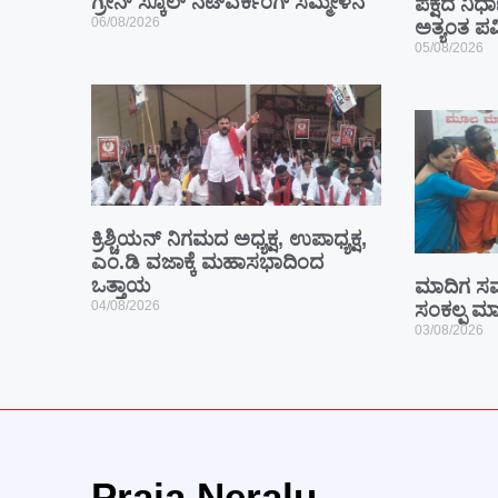
ಗ್ರೀನ್ ಸ್ಕೂಲ್ ನೆಟ್‌ವರ್ಕಿಂಗ್ ಸಮ್ಮೇಳನ
ಪಕ್ಷದ ನಿರ್ಧ
06/08/2026
ಅತ್ಯಂತ ಪವ
05/08/2026
ಕ್ರಿಶ್ಚಿಯನ್ ನಿಗಮದ ಅಧ್ಯಕ್ಷ, ಉಪಾಧ್ಯಕ್ಷ,
ಎಂ.ಡಿ ವಜಾಕ್ಕೆ ಮಹಾಸಭಾದಿಂದ
ಒತ್ತಾಯ
ಮಾದಿಗ ಸಮ
04/08/2026
ಸಂಕಲ್ಪ ಮಾಡ
03/08/2026
Praja Neralu