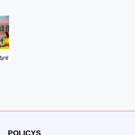
್ಷಿಕ
POLICYS