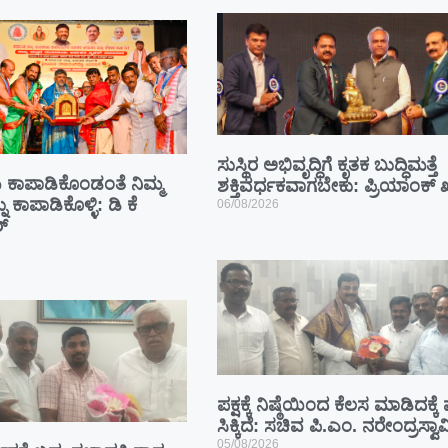
ಸುಸ್ಥಿರ ಅಭಿವೃದ್ಧಿಗೆ ಕೃತಕ ಬುದ್ಧಿಮತ್ತೆ
ಾಪಾಡಿಕೊಂಡಂತೆ ನಿಮ್ಮ
ಶಕ್ತಿವರ್ಧಕವಾಗಬೇಕು: ಪ್ರಿಯಾಂಕ್ ಖ
ು ಕಾಪಾಡಿಕೊಳ್ಳಿ: ಡಿ ಕೆ
06/08/2026
್
ಪಕ್ಷಕ್ಕೆ ನಿಷ್ಠೆಯಿಂದ ಕೆಲಸ ಮಾಡಿದಕ್ಕ
ಸಿಕ್ಕಿದೆ: ಸಚಿವ ಪಿ.ಎಂ. ನರೇಂದ್ರಸ್ವಾ
05/08/2026