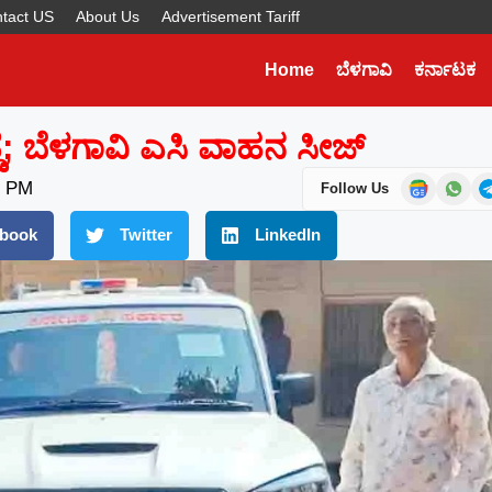
tact US
About Us
Advertisement Tariff
Home
ಬೆಳಗಾವಿ
ಕರ್ನಾಟಕ
Later
WhatsApp
ೆ; ಬೆಳಗಾವಿ ಎಸಿ ವಾಹನ ಸೀಜ್
Don’t Miss Out! Join Our
4 PM
Follow Us
WhatsApp Group Today!
Get the latest news, updates, and exclusive
book
Twitter
LinkedIn
content delivered straight to your WhatsApp.
Join Now
Powered By KhushiHost