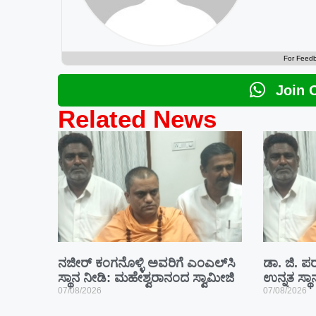
For Feed
Join 
Related News
ನಜೀರ್ ಕಂಗನೊಳ್ಳಿ ಅವರಿಗೆ ಎಂಎಲ್‌ಸಿ
ಡಾ. ಜಿ. ಪರ
ಸ್ಥಾನ ನೀಡಿ: ಮಹೇಶ್ವರಾನಂದ ಸ್ವಾಮೀಜಿ
ಉನ್ನತ ಸ್ಥ
07/08/2026
07/08/2026