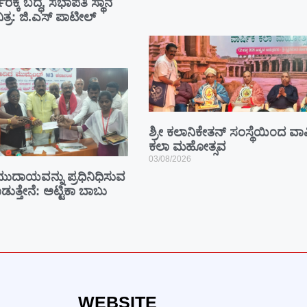
ಾರಕ್ಕೆ ಬದ್ಧ, ಸಭಾಪತಿ ಸ್ಥಾನ
ಿತ್ರ: ಜಿ.ಎಸ್ ಪಾಟೀಲ್
ಶ್ರೀ ಕಲಾನಿಕೇತನ್ ಸಂಸ್ಥೆಯಿಂದ ವಾರ
ಕಲಾ ಮಹೋತ್ಸವ
03/08/2026
ುದಾಯವನ್ನು ಪ್ರಧಿನಿಧಿಸುವ
ುತ್ತೇನೆ: ಅಟ್ಟಿಕಾ ಬಾಬು
WEBSITE