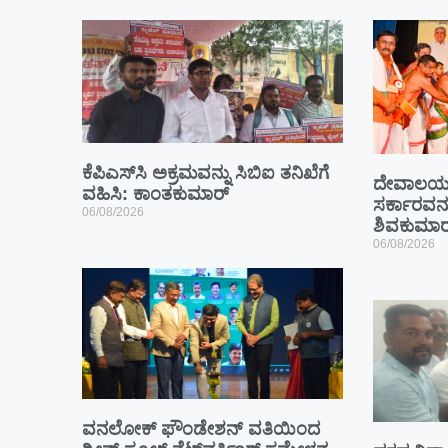
ಕೆಪಿಎಸ್‍ಸಿ ಅಕ್ರಮವನ್ನು ಸಿಬಿಐ ತನಿಖೆಗೆ
ದೇವಾಲಯ ಕ
ವಹಿಸಿ: ಕಾಂತಕುಮಾರ್
ಸರ್ಕಾರವನ್ನ
06/08/2026
ಶಿವಕುಮಾರ
06/08/2026
ವನಲೋಕ್ ಫೌಂಡೇಶನ್ ವತಿಯಿಂದ