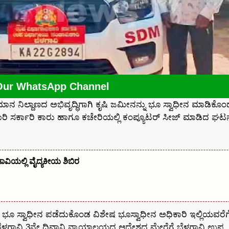
Our WhatsApp Channel
ಿಮಾನ ನಿಲ್ದಾಣದ ಅಭಿವೃದ್ಧಿಗಾಗಿ ಕೃಷಿ ಜಮೀನನ್ನು ಭೂ ಸ್ವಾಧೀನ ಮಾಡಿಕೊ
ಾರಿ ಸರ್ಕಾರಿ ಕಾರು ಹಾಗೂ ಕಚೇರಿಯಲ್ಲಿ ಕಂಪ್ಯೂಟರ್ ಸೀಜ್ ಮಾಡಿದ ಘಟನ
ಾವಿಯಲ್ಲಿ ವೈದ್ಯಕೀಯ ಶಿಬಿರ
ೀನು ಭೂ ಸ್ವಾಧೀನ ಪಡೆದುಕೊಂಡ ವಿಶೇಷ ಭೂಸ್ವಾಧೀನ ಅಧಿಕಾರಿ ಇಲ್ಲಿಯವರೆಗ
ಂದ ಬೆಳಗಾವಿ 3ನೇ ದಿವಾನಿ ನ್ಯಾಯಾಲಯದ ಆದೇಶದ ಮೇರೆಗೆ ಬೆಳಗಾವಿ ಉಪ