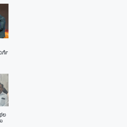
ರ್ಗೆ
ೆ ಫಲ
ಮಿ