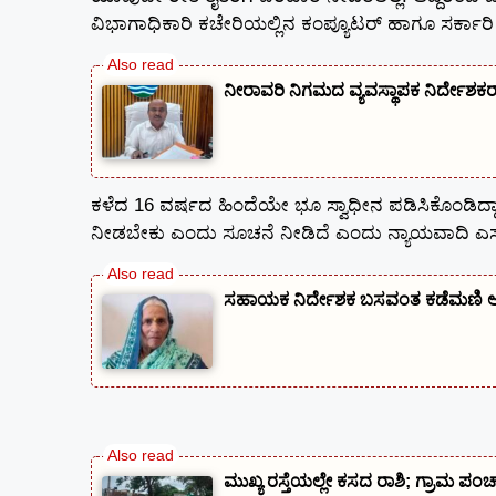
ವಿಭಾಗಾಧಿಕಾರಿ ಕಚೇರಿಯಲ್ಲಿನ ಕಂಪ್ಯೂಟರ್ ಹಾಗೂ ಸರ್ಕಾರಿ
ನೀರಾವರಿ ನಿಗಮದ ವ್ಯವಸ್ಥಾಪಕ ನಿರ್ದೇಶ
ಕಳೆದ 16 ವರ್ಷದ ಹಿಂದೆಯೇ ಭೂ ಸ್ವಾಧೀನ ಪಡಿಸಿಕೊಂಡಿದ
ನೀಡಬೇಕು ಎಂದು ಸೂಚನೆ ನೀಡಿದೆ ಎಂದು ನ್ಯಾಯವಾದಿ ಎಸ್.
ಸಹಾಯಕ ನಿರ್ದೇಶಕ ಬಸವಂತ ಕಡೆಮಣಿ ಅವ
ಮುಖ್ಯ ರಸ್ತೆಯಲ್ಲೇ ಕಸದ ರಾಶಿ; ಗ್ರಾಮ ಪಂಚ