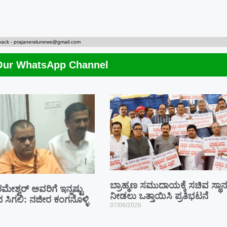
back -
prajaneralunews@gmail.com
Our WhatsApp Channel
ಬ್ರಾಹ್ಮಣ ಸಮುದಾಯಕ್ಕೆ ಸಚಿವ ಸ್ಥಾನ
ಮೇಶ್ವರ್ ಅವರಿಗೆ ಇನ್ನಷ್ಟು
ನೀಡಲು ಒತ್ತಾಯಿಸಿ ಪ್ರತಿಭಟನೆ
ಾನ ಸಿಗಲಿ: ನಜೀರ ಕಂಗನೊಳ್ಳಿ
07/08/2026