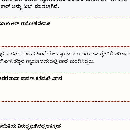
 ಕಾರ್ ಅನ್ನು ಸೀಜ್ ಮಾಡಲಾಗಿದೆ.
ಕರಾಗಿ ಬಿ.ಆರ್. ರಾಠೋಡ ನೇಮಕ
್ದಾರೆ. ಎರಡು ವರ್ಷದ ಹಿಂದೆಯೇ ನ್ಯಾಯಾಲಯ ಆರು ಜನ ರೈತರಿಗೆ ಪರಿಹಾ
ಎಸ್.ಶೆಟ್ಟರ ನ್ಯಾಯಾಲಯದಲ್ಲಿ ವಾದ ಮಂಡಿಸಿದ್ದರು.
ರ ತಾಯಿ ಪಾರ್ವತಿ ಕಡೆಮಣಿ ನಿಧನ
ಾಯಿತಿಯ ವಿರುದ್ಧ ಭುಗಿಲೆದ್ದ ಆಕ್ರೋಶ