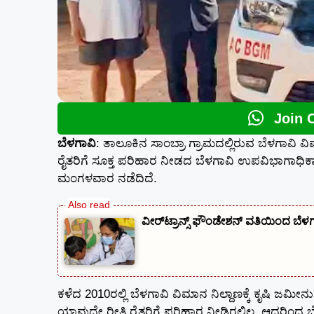
Join 
ಬೆಳಗಾವಿ
: ತಾಲೂಕಿನ ಸಾಂಬ್ರಾ ಗ್ರಾಮದಲ್ಲಿರುವ ಬೆಳಗಾವಿ ವ
ರೈತರಿಗೆ ಸೂಕ್ತ ಪರಿಹಾರ ನೀಡದ ಬೆಳಗಾವಿ ಉಪವಿಭಾಗಾಧಿಕ
ಮಂಗಳವಾರ ನಡೆದಿದೆ.
ವೀರ್‌ಟ್ರಾನ್ಸ್ ಫೌಂಡೇಶನ್ ವತಿಯಿಂದ ಬೆಳಗ
ಕಳೆದ 2010ರಲ್ಲಿ ಬೆಳಗಾವಿ ವಿಮಾನ ನಿಲ್ದಾಣಕ್ಕೆ ಕೃಷಿ ಜಮ
ಯಾವುದೇ ರೀತಿ ರೈತರಿಗೆ ಪರಿಹಾರ ನೀಡಿರಲಿಲ್ಲ. ಆದ್ದರಿ