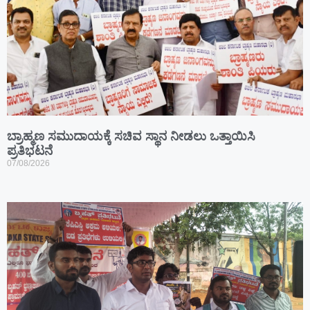
ಬ್ರಾಹ್ಮಣ ಸಮುದಾಯಕ್ಕೆ ಸಚಿವ ಸ್ಥಾನ ನೀಡಲು ಒತ್ತಾಯಿಸಿ
ಪ್ರತಿಭಟನೆ
07/08/2026