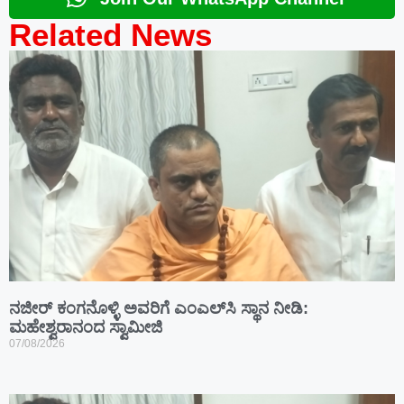
Related News
ನಜೀರ್ ಕಂಗನೊಳ್ಳಿ ಅವರಿಗೆ ಎಂಎಲ್‌ಸಿ ಸ್ಥಾನ ನೀಡಿ:
ಮಹೇಶ್ವರಾನಂದ ಸ್ವಾಮೀಜಿ
07/08/2026