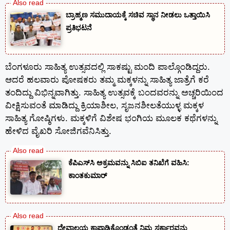
ಬ್ರಾಹ್ಮಣ ಸಮುದಾಯಕ್ಕೆ ಸಚಿವ ಸ್ಥಾನ ನೀಡಲು ಒತ್ತಾಯಿಸಿ
ಪ್ರತಿಭಟನೆ
ಬೆಂಗಳೂರು ಸಾಹಿತ್ಯ ಉತ್ಸವದಲ್ಲಿ ಸಾಕಷ್ಟು ಮಂದಿ ಪಾಲ್ಗೊಂಡಿದ್ದರು.
ಆದರೆ ಹಲವಾರು ಪೋಷಕರು ತಮ್ಮ ಮಕ್ಕಳನ್ನು ಸಾಹಿತ್ಯ ಜಾತ್ರೆಗೆ ಕರೆ
ತಂದಿದ್ದು ವಿಭಿನ್ನವಾಗಿತ್ತು. ಸಾಹಿತ್ಯ ಉತ್ಸವಕ್ಕೆ ಬಂದವರನ್ನು ಅಚ್ಚರಿಯಿಂದ
ವೀಕ್ಷಿಸುವಂತೆ ಮಾಡಿದ್ದು ಕ್ರಿಯಾಶೀಲ, ಸೃಜನಶೀಲತೆಯುಳ್ಳ ಮಕ್ಕಳ
ಸಾಹಿತ್ಯ ಗೋಷ್ಠಿಗಳು. ಮಕ್ಕಳಿಗೆ ವಿಶೇಷ ಭಂಗಿಯ ಮೂಲಕ ಕಥೆಗಳನ್ನು
ಹೇಳಿದ ವೈಖರಿ ಸೋಜಿಗವೆನಿಸಿತ್ತು.
ಕೆಪಿಎಸ್‍ಸಿ ಅಕ್ರಮವನ್ನು ಸಿಬಿಐ ತನಿಖೆಗೆ ವಹಿಸಿ:
ಕಾಂತಕುಮಾರ್
ದೇವಾಲಯ ಕಾಪಾಡಿಕೊಂಡಂತೆ ನಿಮ್ಮ ಸರ್ಕಾರವನ್ನು