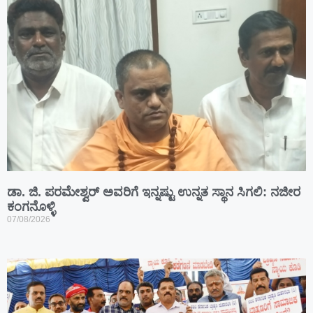
ಡಾ. ಜಿ. ಪರಮೇಶ್ವರ್ ಅವರಿಗೆ ಇನ್ನಷ್ಟು ಉನ್ನತ ಸ್ಥಾನ ಸಿಗಲಿ: ನಜೀರ
ಕಂಗನೊಳ್ಳಿ
07/08/2026