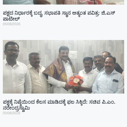
ಪಕ್ಷದ ನಿರ್ಧಾರಕ್ಕೆ ಬದ್ಧ, ಸಭಾಪತಿ ಸ್ಥಾನ ಅತ್ಯಂತ ಪವಿತ್ರ: ಜಿ.ಎಸ್
ಪಾಟೀಲ್
05/08/2026
ಪಕ್ಷಕ್ಕೆ ನಿಷ್ಠೆಯಿಂದ ಕೆಲಸ ಮಾಡಿದಕ್ಕೆ ಫಲ ಸಿಕ್ಕಿದೆ: ಸಚಿವ ಪಿ.ಎಂ.
ನರೇಂದ್ರಸ್ವಾಮಿ
05/08/2026