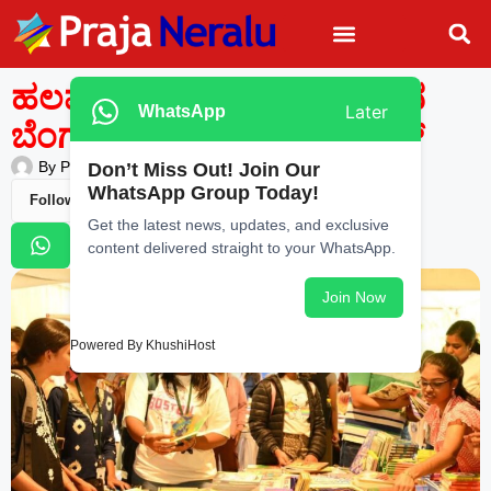
ಹಲವು ವಿಶೇಷತೆಗಳಿಗೆ ಸಾಕ್ಷಿಯಾದ
Later
WhatsApp
ಬೆಂಗಳೂರು ಲಿಟರೇಚರ್ ಫೆಸ್ಟಿವಲ್
By
Praja Neralu
—
December 8, 2025
-
12:13 AM
Don’t Miss Out! Join Our
WhatsApp Group Today!
Follow Us
Get the latest news, updates, and exclusive
content delivered straight to your WhatsApp.
Join Now
Powered By KhushiHost