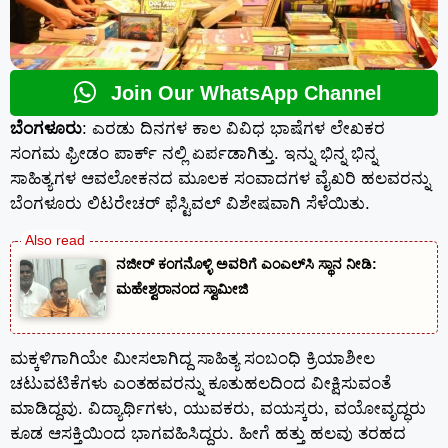
Join Our WhatsApp Channel
ಬೆಂಗಳೂರು
: ಎರಡು ದಿನಗಳ ಕಾಲ ವಿವಿಧ ಭಾಷೆಗಳ ಲೇಖಕರ
ಸಂಗಮ ಫ್ರೀಡಂ ಪಾರ್ಕ್ ನಲ್ಲಿ ಏರ್ಪಡಾಗಿತ್ತು. ಇನ್ನು ಭಿನ್ನ ಭಿನ್ನ
ಸಾಹಿತ್ಯಗಳ ಆವಲೋಕನದ ಮೂಲಕ ಸಂವಾದಗಳ ವೈಖರಿ ಹಲವರನ್ನು
ಬೆಂಗಳೂರು ಲಿಟರೇಚರ್ ಫೆಸ್ಟಿವಲ್ ವಿಶೇಷವಾಗಿ ಸೆಳೆಯಿತು.
ನಜೀರ್ ಕಂಗನೊಳ್ಳಿ ಅವರಿಗೆ ಎಂಎಲ್‌ಸಿ ಸ್ಥಾನ ನೀಡಿ:
ಮಹೇಶ್ವರಾನಂದ ಸ್ವಾಮೀಜಿ
ಮಕ್ಕಳಿಗಾಗಿಯೇ ಮೀಸಲಾಗಿದ್ದ ಸಾಹಿತ್ಯ ಸಂಬಂಧಿ ಕ್ರಿಯಾಶೀಲ
ಚಟುವಟಿಕೆಗಳು ಎಂತಹವರನ್ನು ಕೂತುಹಲದಿಂದ ವೀಕ್ಷಿಸುವಂತೆ
ಮಾಡಿದ್ದವು. ವಿದ್ಯಾರ್ಥಿಗಳು, ಯುವಕರು, ವಯಸ್ಕರು, ವಯೋವೃದ್ಧರು
ಕೂಡ ಆಸಕ್ತಿಯಿಂದ ಭಾಗವಹಿಸಿದ್ದರು. ಹೀಗೆ ಹತ್ತು ಹಲವು ತರಹದ