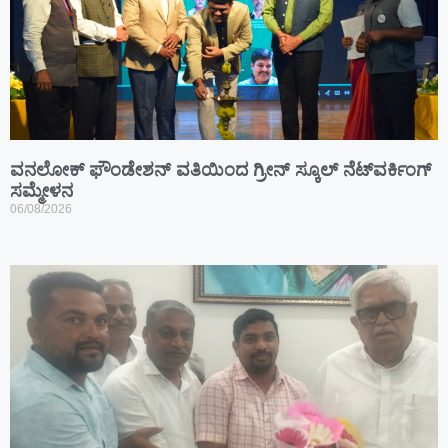
ವನಲೋಕ್ ಫೌಂಡೇಶನ್ ವತಿಯಿಂದ ಗ್ರೀನ್ ಸ್ಕೂಲ್ ನೆಟ್‌ವರ್ಕಿಂಗ್
ಸಮ್ಮೇಳನ
06/08/2026