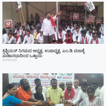
ಕ್ರಿಶ್ಚಿಯನ್ ನಿಗಮದ ಅಧ್ಯಕ್ಷ, ಉಪಾಧ್ಯಕ್ಷ, ಎಂ.ಡಿ ವಜಾಕ್ಕೆ
ಮಹಾಸಭಾದಿಂದ ಒತ್ತಾಯ
04/08/2026