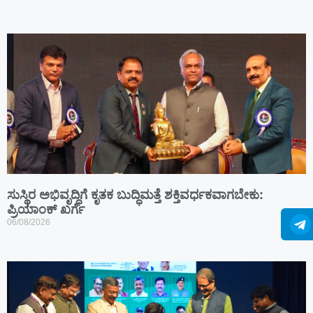
ಸುಸ್ಥಿರ ಅಭಿವೃದ್ಧಿಗೆ ಕೃತಕ ಬುದ್ಧಿಮತ್ತೆ ಶಕ್ತಿವರ್ಧಕವಾಗಬೇಕು:
ಪ್ರಿಯಾಂಕ್ ಖರ್ಗೆ
06/08/2026