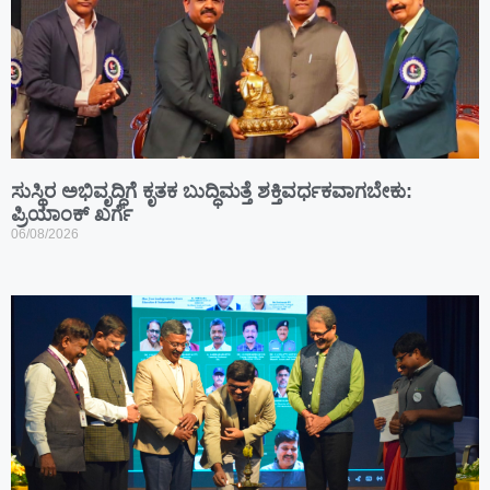
ಸುಸ್ಥಿರ ಅಭಿವೃದ್ಧಿಗೆ ಕೃತಕ ಬುದ್ಧಿಮತ್ತೆ ಶಕ್ತಿವರ್ಧಕವಾಗಬೇಕು:
ಪ್ರಿಯಾಂಕ್ ಖರ್ಗೆ
06/08/2026