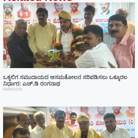
ಒಕ್ಕಲಿಗ ಸಮುದಾಯದ ಅಸಮತೋಲನ ಸರಿಪಡಿಸಲು ಒಕ್ಕೂರಲ
ನಿರ್ಧಾರ: ಎಚ್.ಡಿ ರಂಗನಾಥ
09/08/2026