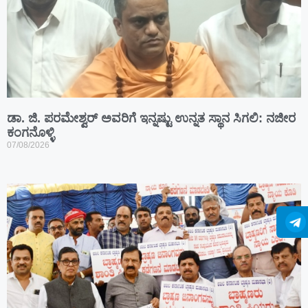
ಡಾ. ಜಿ. ಪರಮೇಶ್ವರ್ ಅವರಿಗೆ ಇನ್ನಷ್ಟು ಉನ್ನತ ಸ್ಥಾನ ಸಿಗಲಿ: ನಜೀರ
ಕಂಗನೊಳ್ಳಿ
07/08/2026