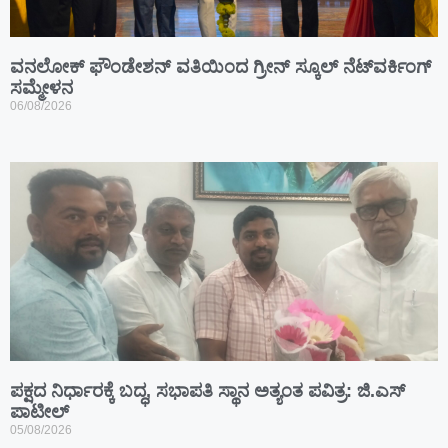
ವನಲೋಕ್ ಫೌಂಡೇಶನ್ ವತಿಯಿಂದ ಗ್ರೀನ್ ಸ್ಕೂಲ್ ನೆಟ್‌ವರ್ಕಿಂಗ್
ಸಮ್ಮೇಳನ
06/08/2026
ಪಕ್ಷದ ನಿರ್ಧಾರಕ್ಕೆ ಬದ್ಧ, ಸಭಾಪತಿ ಸ್ಥಾನ ಅತ್ಯಂತ ಪವಿತ್ರ: ಜಿ.ಎಸ್
ಪಾಟೀಲ್
05/08/2026