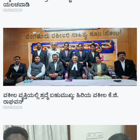
ಯಲಚವಾಡಿ
08/08/2026
ವಕೀಲ ವೃತ್ತಿಯಲ್ಲಿ ಶ್ರದ್ಧೆ ಬಹುಮುಖ್ಯ: ಹಿರಿಯ ವಕೀಲ ಕೆ.ಜಿ.
ರಾಘವನ್
08/08/2026