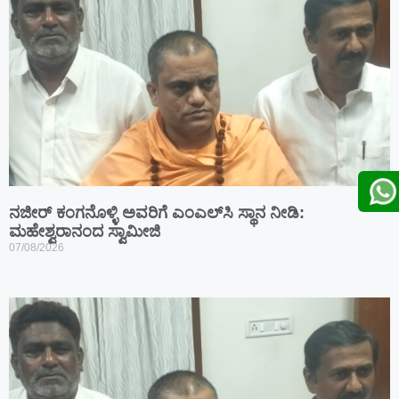
ನಜೀರ್ ಕಂಗನೊಳ್ಳಿ ಅವರಿಗೆ ಎಂಎಲ್‌ಸಿ ಸ್ಥಾನ ನೀಡಿ:
ಮಹೇಶ್ವರಾನಂದ ಸ್ವಾಮೀಜಿ
07/08/2026