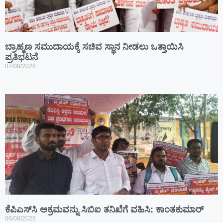
ಬ್ರಾಹ್ಮಣ ಸಮುದಾಯಕ್ಕೆ ಸಚಿವ ಸ್ಥಾನ ನೀಡಲು ಒತ್ತಾಯಿಸಿ
ಪ್ರತಿಭಟನೆ
07/08/2026
ಕೆಪಿಎಸ್‍ಸಿ ಅಕ್ರಮವನ್ನು ಸಿಬಿಐ ತನಿಖೆಗೆ ವಹಿಸಿ: ಕಾಂತಕುಮಾರ್
06/08/2026