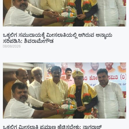
ಒಕ್ಕಲಿಗ ಸಮುದಾಯಕ್ಕೆ ಮೀಸಲಾತಿಯಲ್ಲಿ ಆಗಿರುವ ಅನ್ಯಾಯ
ಸರಿಪಡಿಸಿ: ಶಿವರಾಮೇಗೌಡ
08/08/2026
ಒಕ್ಕಲಿಗ ಮೀಸಲಾತಿ ಪ್ರಮಾಣ ಹೆಚ್ಚಿಸಬೇಕು: ನಾಗರಾಜ್