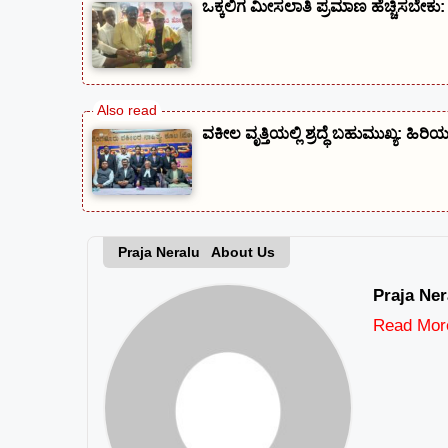
ಒಕ್ಕಲಿಗ ಮೀಸಲಾತಿ ಪ್ರಮಾಣ ಹೆಚ್ಚಿಸಬೇ
ವಕೀಲ ವೃತ್ತಿಯಲ್ಲಿ ಶ್ರದ್ಧೆ ಬಹುಮುಖ್ಯ: ಹಿ
Praja Neralu About Us
Praja Ner
Read Mor