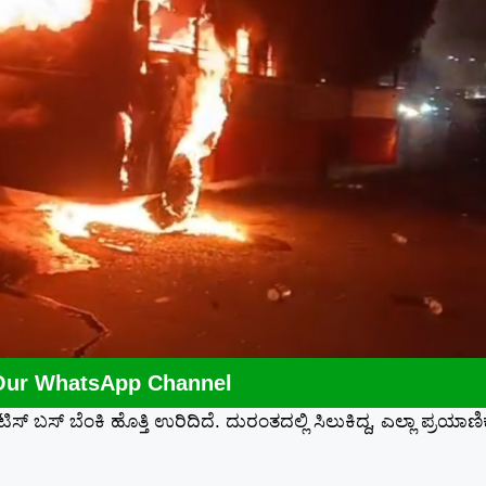
Our WhatsApp Channel
ಟಿಸ್ ಬಸ್ ಬೆಂಕಿ ಹೊತ್ತಿ ಉರಿದಿದೆ. ದುರಂತದಲ್ಲಿ ಸಿಲುಕಿದ್ದ, ಎಲ್ಲಾ ಪ್ರಯಾಣ