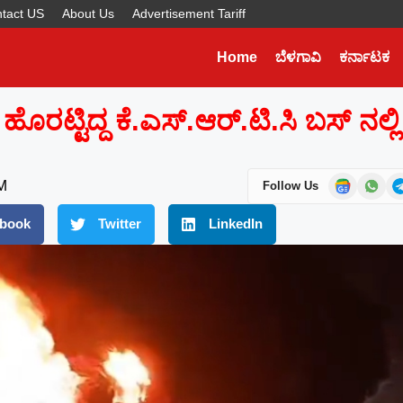
tact US
About Us
Advertisement Tariff
Home
ಬೆಳಗಾವಿ
ಕರ್ನಾಟಕ
Later
WhatsApp
ೊರಟ್ಟಿದ್ದ ಕೆ.ಎಸ್.ಆರ್.ಟಿ.ಸಿ ಬಸ್ ನಲ್ಲಿ
Don’t Miss Out! Join Our
WhatsApp Group Today!
Get the latest news, updates, and exclusive
M
Follow Us
content delivered straight to your WhatsApp.
book
Twitter
LinkedIn
Join Now
Powered By KhushiHost