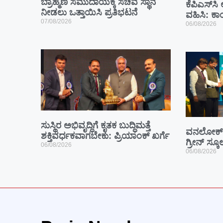
ಬ್ರಾಹ್ಮಣ ಸಮುದಾಯಕ್ಕೆ ಸಚಿವ ಸ್ಥಾನ
ಕೆಪಿಎಸ್‍ಸಿ
ನೀಡಲು ಒತ್ತಾಯಿಸಿ ಪ್ರತಿಭಟನೆ
ವಹಿಸಿ: ಕ
07/08/2026
06/08/2026
ಸುಸ್ಥಿರ ಅಭಿವೃದ್ಧಿಗೆ ಕೃತಕ ಬುದ್ಧಿಮತ್ತೆ
ವನಲೋಕ್ 
ಶಕ್ತಿವರ್ಧಕವಾಗಬೇಕು: ಪ್ರಿಯಾಂಕ್ ಖರ್ಗೆ
ಗ್ರೀನ್ ಸ್ಕ
06/08/2026
06/08/2026