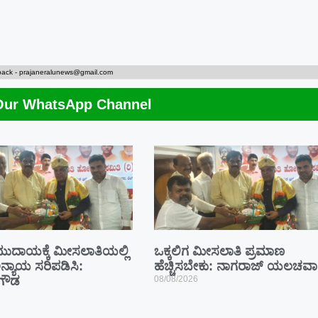
back -
prajaneralunews@gmail.com
Our WhatsApp Channel
ಮುದಾಯಕ್ಕೆ ಮೀಸಲಾತಿಯಲ್ಲಿ
ಒಕ್ಕಲಿಗ ಮೀಸಲಾತಿ ಪ್ರಮಾಣ
ನ್ಯಾಯ ಸರಿಪಡಿಸಿ:
ಹೆಚ್ಚಿಸಬೇಕು: ನಾಗರಾಜ್ ಯಲಚವಾ
ಗೌಡ
08/08/2026