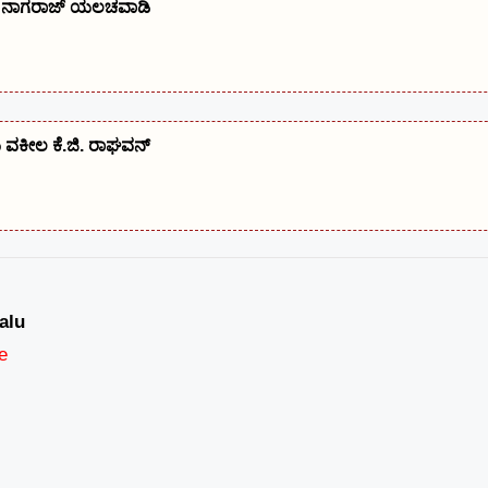
ಕು: ನಾಗರಾಜ್ ಯಲಚವಾಡಿ
ರಿಯ ವಕೀಲ ಕೆ.ಜಿ. ರಾಘವನ್
alu
e