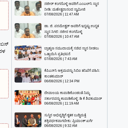
ನಜೀರ್ ಕಂಗನೊಳ್ಳಿ ಅವರಿಗೆ ಎಂಎಲ್‌ಸಿ ಸ್ಥಾನ
ನೀಡಿ: ಮಹೇಶ್ವರಾನಂದ ಸ್ವಾಮೀಜಿ
07/08/2026
11:47 AM
ಡಾ. ಜಿ. ಪರಮೇಶ್ವರ್ ಅವರಿಗೆ ಇನ್ನಷ್ಟು ಉನ್ನತ
ಸ್ಥಾನ ಸಿಗಲಿ: ನಜೀರ ಕಂಗನೊಳ್ಳಿ
07/08/2026
10:47 AM
 ಬಸ್
ಬ್ರಾಹ್ಮಣ ಸಮುದಾಯಕ್ಕೆ ಸಚಿವ ಸ್ಥಾನ ನೀಡಲು
ಕದಳ
ಒತ್ತಾಯಿಸಿ ಪ್ರತಿಭಟನೆ
07/08/2026
7:43 AM
ಕೆಪಿಎಸ್‍ಸಿ ಅಕ್ರಮವನ್ನು ಸಿಬಿಐ ತನಿಖೆಗೆ ವಹಿಸಿ:
ಕಾಂತಕುಮಾರ್
06/08/2026
12:34 PM
ದೇವಾಲಯ ಕಾಪಾಡಿಕೊಂಡಂತೆ ನಿಮ್ಮ
ಸರ್ಕಾರವನ್ನು ಕಾಪಾಡಿಕೊಳ್ಳಿ: ಡಿ ಕೆ ಶಿವಕುಮಾರ್
06/08/2026
11:19 AM
ಸುಸ್ಥಿರ ಅಭಿವೃದ್ಧಿಗೆ ಕೃತಕ ಬುದ್ಧಿಮತ್ತೆ
ಶಕ್ತಿವರ್ಧಕವಾಗಬೇಕು: ಪ್ರಿಯಾಂಕ್ ಖರ್ಗೆ
06/08/2026
9:32 AM