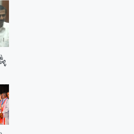
ಟು
್ಳಿ
ಮ