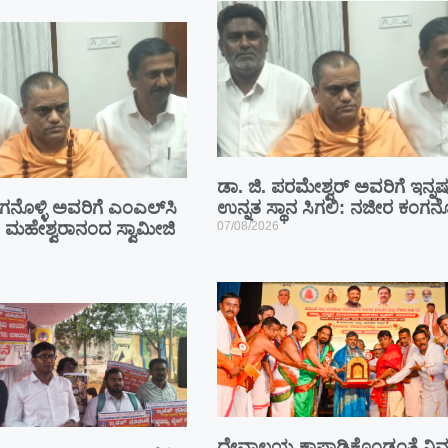
ಡಾ. ಜಿ. ಪರಮೇಶ್ವರ್ ಅವರಿಗೆ ಇನ್ನಷ್
ನೊಳ್ಳಿ ಅವರಿಗೆ ಎಂಎಲ್‌ಸಿ
ಉನ್ನತ ಸ್ಥಾನ ಸಿಗಲಿ: ನಜೀರ ಕಂಗನೊಳ
ಿ: ಮಹೇಶ್ವರಾನಂದ ಸ್ವಾಮೀಜಿ
07/08/2026
ದೇವಾಲಯ ಕಾಪಾಡಿಕೊಂಡಂತೆ ನಿಮ್