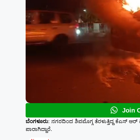
Join 
ಬೆಂಗಳೂರು
: ನಗರದಿಂದ ಶಿವಮೊಗ್ಗ ತೆರಳುತ್ತಿದ್ದ ಕೆಎಸ್ ಆರ್ 
ಪಾರಾಗಿದ್ದಾರೆ.