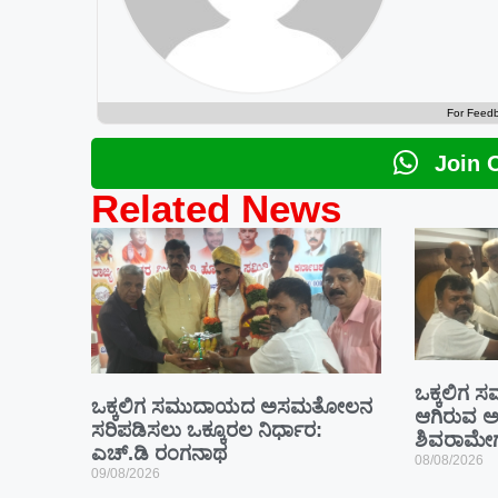
For Feed
Join 
Related News
ಒಕ್ಕಲಿಗ ಸ
ಒಕ್ಕಲಿಗ ಸಮುದಾಯದ ಅಸಮತೋಲನ
ಆಗಿರುವ ಅ
ಸರಿಪಡಿಸಲು ಒಕ್ಕೂರಲ ನಿರ್ಧಾರ:
ಶಿವರಾಮೇ
ಎಚ್.ಡಿ ರಂಗನಾಥ
08/08/2026
09/08/2026