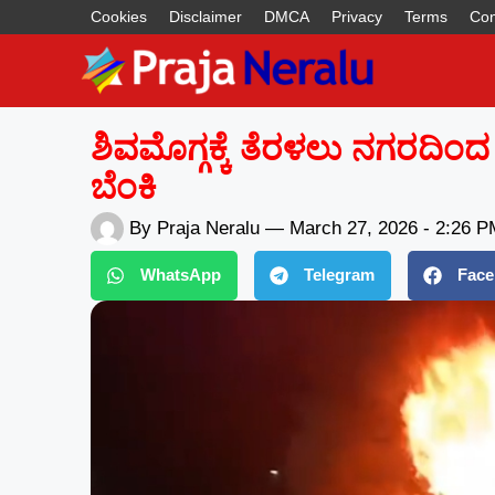
Cookies
Disclaimer
DMCA
Privacy
Terms
Con
ಶಿವಮೊಗ್ಗಕ್ಕೆ ತೆರಳಲು ನಗರದಿಂದ ಹ
ಬೆಂಕಿ
By
Praja Neralu
—
March 27, 2026
-
2:26 P
WhatsApp
Telegram
Face