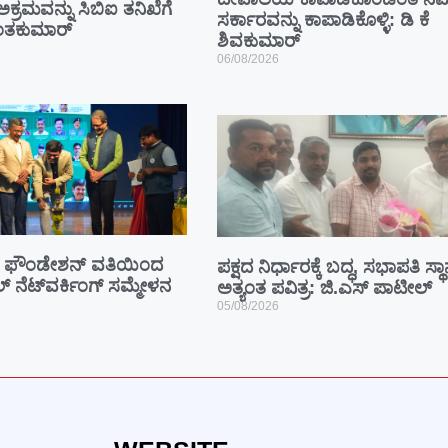
 ಅಕ್ರಮವನ್ನು ಸಿಬಿಐ ತನಿಖೆಗೆ
ಸರ್ಕಾರವನ್ನು ಕಾಪಾಡಿಕೊಳ್ಳಿ: ಡಿ ಕೆ
ಾಂತಕುಮಾರ್
ಶಿವಕುಮಾರ್
06/08/2026
ಫೌಂಡೇಶನ್ ವತಿಯಿಂದ
ಪಕ್ಷದ ನಿರ್ಧಾರಕ್ಕೆ ಬದ್ಧ, ಸಭಾಪತಿ ಸ್ಥ
ೂಲ್ ನೆಟ್‌ವರ್ಕಿಂಗ್ ಸಮ್ಮೇಳನ
ಅತ್ಯಂತ ಪವಿತ್ರ: ಜಿ.ಎಸ್ ಪಾಟೀಲ್
05/08/2026