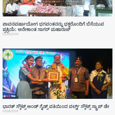
ಪಾವನವರ್ಷಾಯೋಗ ಭಗವಂತನನ್ನು ಭಕ್ತರೊಂದಿಗೆ ಬೆಸೆಯುವ
ಪ್ರಕ್ರಿಯೆ: ಅನೇಕಾಂತ ಸಾಗರ್ ಮಹಾರಾಜ್
02/08/2026
ಭಾರತ್ ಸ್ಕೌಟ್ಸ್ ಅಂಡ್ ಗೈಡ್ಸ್ ವತಿಯಿಂದ ವರ್ಲ್ಡ್ ಸ್ಕೌಟ್ಸ್ ಸ್ಕ್ರಾಪ್ ಡೇ
02/08/2026