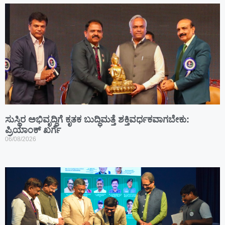
ಸುಸ್ಥಿರ ಅಭಿವೃದ್ಧಿಗೆ ಕೃತಕ ಬುದ್ಧಿಮತ್ತೆ ಶಕ್ತಿವರ್ಧಕವಾಗಬೇಕು:
ಪ್ರಿಯಾಂಕ್ ಖರ್ಗೆ
06/08/2026