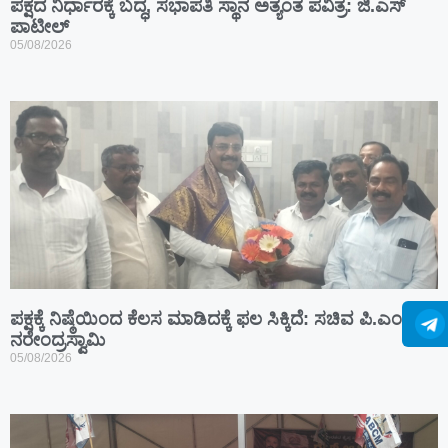
ಪಕ್ಷದ ನಿರ್ಧಾರಕ್ಕೆ ಬದ್ಧ, ಸಭಾಪತಿ ಸ್ಥಾನ ಅತ್ಯಂತ ಪವಿತ್ರ: ಜಿ.ಎಸ್
ಪಾಟೀಲ್
05/08/2026
ಪಕ್ಷಕ್ಕೆ ನಿಷ್ಠೆಯಿಂದ ಕೆಲಸ ಮಾಡಿದಕ್ಕೆ ಫಲ ಸಿಕ್ಕಿದೆ: ಸಚಿವ ಪಿ.ಎಂ.
ನರೇಂದ್ರಸ್ವಾಮಿ
05/08/2026