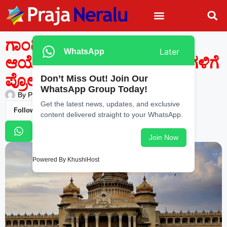
ಗಾಂಧಿ ಗ್ರಾಮ ಪುರಸ್ಕಾರಕ್ಕೆ
Later
WhatsApp
ಆಯ್ಕೆಯಾದ ಗ್ರಾಮ ಪಂಚಾಯತಿಗಳಿಗೆ
ಪ್ರೋತ್ಸಾಹಧನ ಬಿಡುಗಡೆ
Don’t Miss Out! Join Our
WhatsApp Group Today!
By
Praja Neralu
—
March 25, 2026
-
12:05 PM
Get the latest news, updates, and exclusive
Follow Us
content delivered straight to your WhatsApp.
Join Now
Powered By KhushiHost