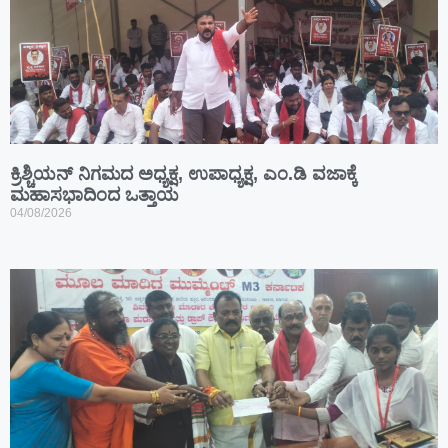
ಕ್ರಿಶ್ಚಿಯನ್ ನಿಗಮದ ಅಧ್ಯಕ್ಷ, ಉಪಾಧ್ಯಕ್ಷ, ಎಂ.ಡಿ ವಜಾಕ್ಕೆ
ಮಹಾಸಭಾದಿಂದ ಒತ್ತಾಯ
04/08/2026