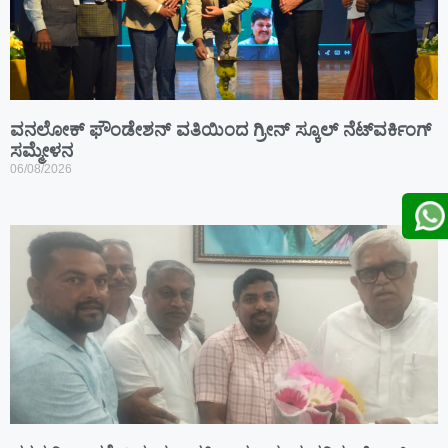
ವನಲೋಕ್ ಫೌಂಡೇಶನ್ ವತಿಯಿಂದ ಗ್ರೀನ್ ಸ್ಕೂಲ್ ನೆಟ್‌ವರ್ಕಿಂಗ್
ಸಮ್ಮೇಳನ
06/08/2026