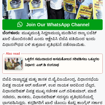
Join Our WhatsApp Channel
ಬೆಂಗಳೂರು
: ಮುಖ್ಯಮಂತ್ರಿ ಸಿದ್ದರಾಮಯ್ಯ ಮಂಡಿಸಿದ ರಾಜ್ಯ ಬಜೆಟ್
ಖಾಲಿ ಚೊಂಬಿನಂತಿದೆ ಎಂದು ಆಕ್ಷೇಪಿಸಿ ಬಿಜೆಪಿ ವತಿಯಿಂದ ಇಂದು
ವಿಧಾನಸೌಧದ ಬಳಿ ಶುಕ್ರವಾರ ಪ್ರತಿಭಟನೆ ನಡೆಸಲಾಯಿತು.
ಒಕ್ಕಲಿಗ ಸಮುದಾಯದ ಅಸಮತೋಲನ ಸರಿಪಡಿಸಲು ಒಕ್ಕೂರಲ
ನಿರ್ಧಾರ: ಎಚ್.ಡಿ ರಂಗನಾಥ
ಬಿಜೆಪಿ ರಾಜ್ಯಾಧ್ಯಕ್ಷ ಮತ್ತು ಶಾಸಕ ಬಿ.ವೈ.ವಿಜಯೇಂದ್ರ, ವಿಧಾನಸಭೆಯ
ವಿಪಕ್ಷ ನಾಯಕ ಆರ್.ಅಶೋಕ್, ಉಪ ನಾಯಕ ಅರವಿಂದ ಬೆಲ್ಲದ,
ವಿಧಾನಪರಿಷತ್ ವಿಪಕ್ಷ ಮುಖ್ಯ ಸಚೇತಕ ಎನ್.ರವಿಕುಮಾರ್, ಮಾಜಿ
ಸಚಿವರು, ಶಾಸಕರು, ವಿಧಾನಪರಿಷತ್ ಸದಸ್ಯರು ಪ್ರತಿಭಟನೆಯಲ್ಲಿ
ಭಾಗವಹಿಸಿದ್ದರು. ಕನ್ನಡಿಗರಿಗೆ ಖಾಲಿ ಚೊಂಬು ಕೊಟ್ಟ ಕಾಂಗ್ರೆಸ್ ಸರ್ಕಾರ