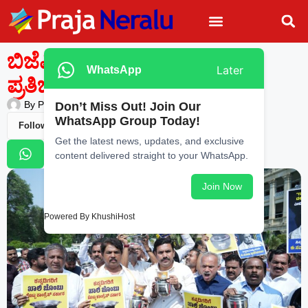
ಬಿಜೆಪಿಯಿಂದ ಖಾಲಿ ಚೊಂಬಿನ
Later
WhatsApp
ಪ್ರತಿಭಟನೆ
By
Praja Neralu
—
March 6, 2026
-
10:20 PM
Don’t Miss Out! Join Our
WhatsApp Group Today!
Follow Us
Get the latest news, updates, and exclusive
content delivered straight to your WhatsApp.
Join Now
Powered By KhushiHost