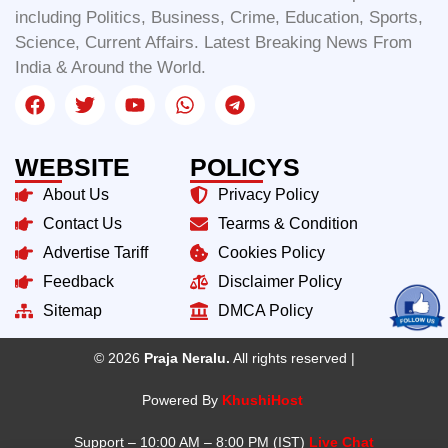
including Politics, Business, Crime, Education, Sports,
Science, Current Affairs. Latest Breaking News From
India & Around the World.
WEBSITE
POLICYS
About Us
Privacy Policy
Contact Us
Tearms & Condition
Advertise Tariff
Cookies Policy
Feedback
Disclaimer Policy
Sitemap
DMCA Policy
© 2026
Praja Neralu.
All rights reserved |
Powered By
KhushiHost
Support – 10:00 AM – 8:00 PM (IST)
Live Chat