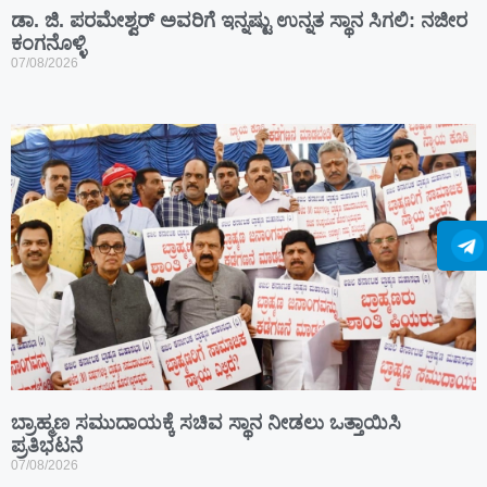
ಡಾ. ಜಿ. ಪರಮೇಶ್ವರ್ ಅವರಿಗೆ ಇನ್ನಷ್ಟು ಉನ್ನತ ಸ್ಥಾನ ಸಿಗಲಿ: ನಜೀರ
ಕಂಗನೊಳ್ಳಿ
07/08/2026
ಬ್ರಾಹ್ಮಣ ಸಮುದಾಯಕ್ಕೆ ಸಚಿವ ಸ್ಥಾನ ನೀಡಲು ಒತ್ತಾಯಿಸಿ
ಪ್ರತಿಭಟನೆ
07/08/2026