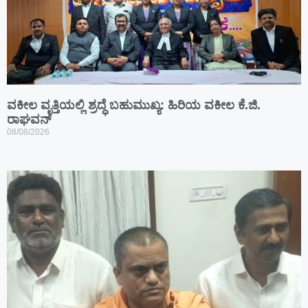
ವಕೀಲ ವೃತ್ತಿಯಲ್ಲಿ ಶ್ರದ್ಧೆ ಬಹುಮುಖ್ಯ: ಹಿರಿಯ ವಕೀಲ ಕೆ.ಜಿ.
ರಾಘವನ್
08/08/2026