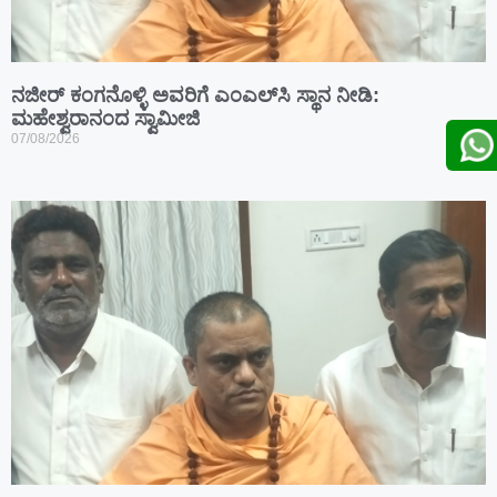
ನಜೀರ್ ಕಂಗನೊಳ್ಳಿ ಅವರಿಗೆ ಎಂಎಲ್‌ಸಿ ಸ್ಥಾನ ನೀಡಿ:
ಮಹೇಶ್ವರಾನಂದ ಸ್ವಾಮೀಜಿ
07/08/2026