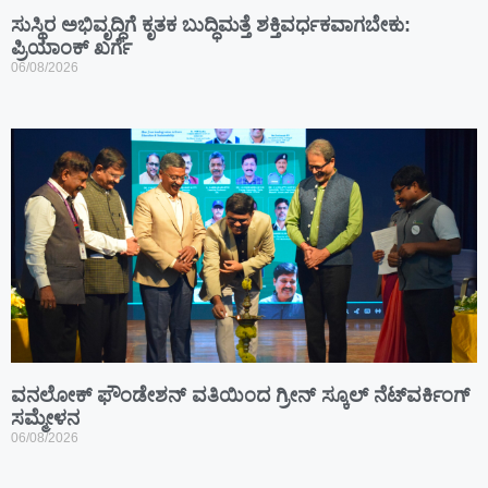
ಸುಸ್ಥಿರ ಅಭಿವೃದ್ಧಿಗೆ ಕೃತಕ ಬುದ್ಧಿಮತ್ತೆ ಶಕ್ತಿವರ್ಧಕವಾಗಬೇಕು:
ಪ್ರಿಯಾಂಕ್ ಖರ್ಗೆ
06/08/2026
ವನಲೋಕ್ ಫೌಂಡೇಶನ್ ವತಿಯಿಂದ ಗ್ರೀನ್ ಸ್ಕೂಲ್ ನೆಟ್‌ವರ್ಕಿಂಗ್
ಸಮ್ಮೇಳನ
06/08/2026