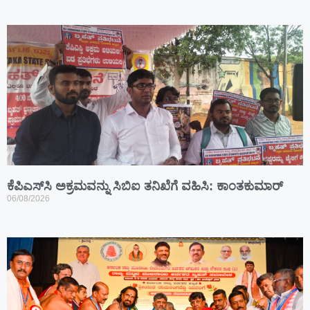
ಕೆಪಿಎಸ್‍ಸಿ ಅಕ್ರಮವನ್ನು ಸಿಬಿಐ ತನಿಖೆಗೆ ವಹಿಸಿ: ಕಾಂತಕುಮಾರ್
06/08/2026