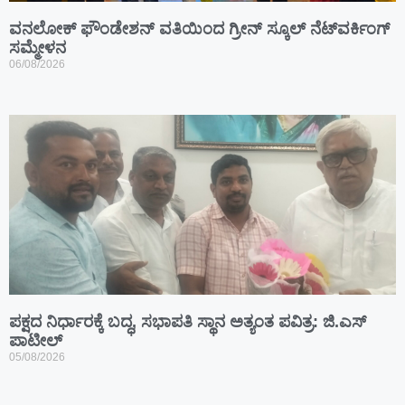
ವನಲೋಕ್ ಫೌಂಡೇಶನ್ ವತಿಯಿಂದ ಗ್ರೀನ್ ಸ್ಕೂಲ್ ನೆಟ್‌ವರ್ಕಿಂಗ್
ಸಮ್ಮೇಳನ
06/08/2026
ಪಕ್ಷದ ನಿರ್ಧಾರಕ್ಕೆ ಬದ್ಧ, ಸಭಾಪತಿ ಸ್ಥಾನ ಅತ್ಯಂತ ಪವಿತ್ರ: ಜಿ.ಎಸ್
ಪಾಟೀಲ್
05/08/2026