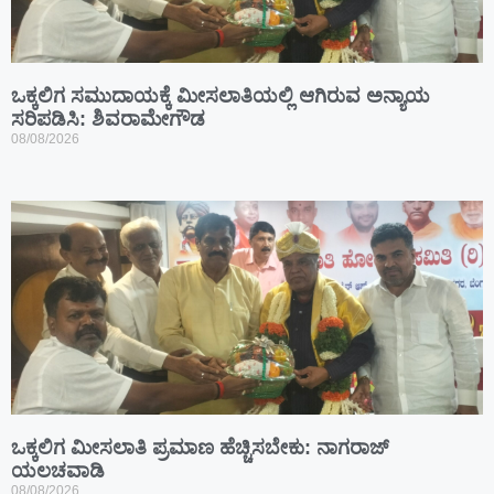
ಒಕ್ಕಲಿಗ ಸಮುದಾಯಕ್ಕೆ ಮೀಸಲಾತಿಯಲ್ಲಿ ಆಗಿರುವ ಅನ್ಯಾಯ
ಸರಿಪಡಿಸಿ: ಶಿವರಾಮೇಗೌಡ
08/08/2026
ಒಕ್ಕಲಿಗ ಮೀಸಲಾತಿ ಪ್ರಮಾಣ ಹೆಚ್ಚಿಸಬೇಕು: ನಾಗರಾಜ್
ಯಲಚವಾಡಿ
08/08/2026