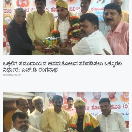
ಒಕ್ಕಲಿಗ ಸಮುದಾಯದ ಅಸಮತೋಲನ ಸರಿಪಡಿಸಲು ಒಕ್ಕೂರಲ
ನಿರ್ಧಾರ: ಎಚ್.ಡಿ ರಂಗನಾಥ
09/08/2026