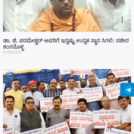
ಡಾ. ಜಿ. ಪರಮೇಶ್ವರ್ ಅವರಿಗೆ ಇನ್ನಷ್ಟು ಉನ್ನತ ಸ್ಥಾನ ಸಿಗಲಿ: ನಜೀರ
ಕಂಗನೊಳ್ಳಿ
07/08/2026