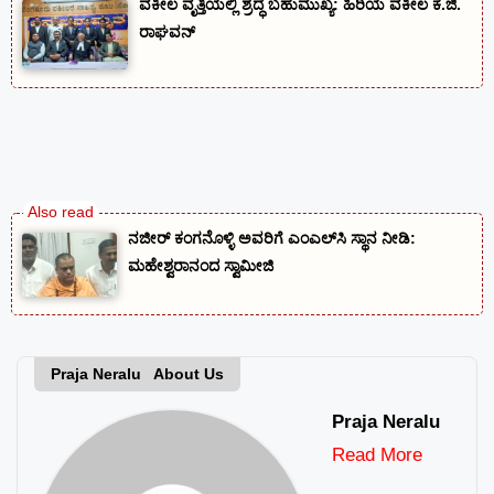
ವಕೀಲ ವೃತ್ತಿಯಲ್ಲಿ ಶ್ರದ್ಧೆ ಬಹುಮುಖ್ಯ: ಹಿರಿಯ ವಕೀಲ ಕೆ.ಜಿ.
ರಾಘವನ್
ನಜೀರ್ ಕಂಗನೊಳ್ಳಿ ಅವರಿಗೆ ಎಂಎಲ್‌ಸಿ ಸ್ಥಾನ ನೀಡಿ:
ಮಹೇಶ್ವರಾನಂದ ಸ್ವಾಮೀಜಿ
Praja Neralu About Us
Praja Neralu
Read More