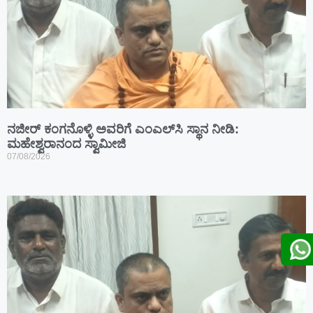
ನಜೀರ್ ಕಂಗನೊಳ್ಳಿ ಅವರಿಗೆ ಎಂಎಲ್‌ಸಿ ಸ್ಥಾನ ನೀಡಿ:
ಮಹೇಶ್ವರಾನಂದ ಸ್ವಾಮೀಜಿ
07/08/2026