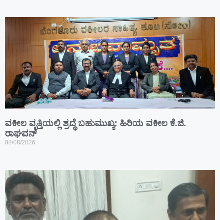
ವಕೀಲ ವೃತ್ತಿಯಲ್ಲಿ ಶ್ರದ್ಧೆ ಬಹುಮುಖ್ಯ: ಹಿರಿಯ ವಕೀಲ ಕೆ.ಜಿ.
ರಾಘವನ್
08/08/2026