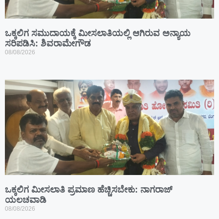
ಒಕ್ಕಲಿಗ ಸಮುದಾಯಕ್ಕೆ ಮೀಸಲಾತಿಯಲ್ಲಿ ಆಗಿರುವ ಅನ್ಯಾಯ
ಸರಿಪಡಿಸಿ: ಶಿವರಾಮೇಗೌಡ
08/08/2026
ಒಕ್ಕಲಿಗ ಮೀಸಲಾತಿ ಪ್ರಮಾಣ ಹೆಚ್ಚಿಸಬೇಕು: ನಾಗರಾಜ್
ಯಲಚವಾಡಿ
08/08/2026