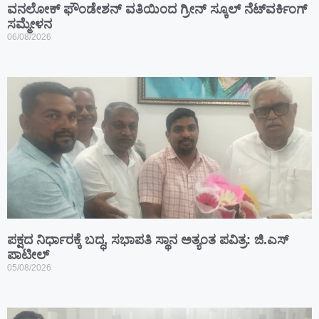
ವನಲೋಕ್ ಫೌಂಡೇಶನ್ ವತಿಯಿಂದ ಗ್ರೀನ್ ಸ್ಕೂಲ್ ನೆಟ್‌ವರ್ಕಿಂಗ್
ಸಮ್ಮೇಳನ
06/08/2026
ಪಕ್ಷದ ನಿರ್ಧಾರಕ್ಕೆ ಬದ್ಧ, ಸಭಾಪತಿ ಸ್ಥಾನ ಅತ್ಯಂತ ಪವಿತ್ರ: ಜಿ.ಎಸ್
ಪಾಟೀಲ್
05/08/2026