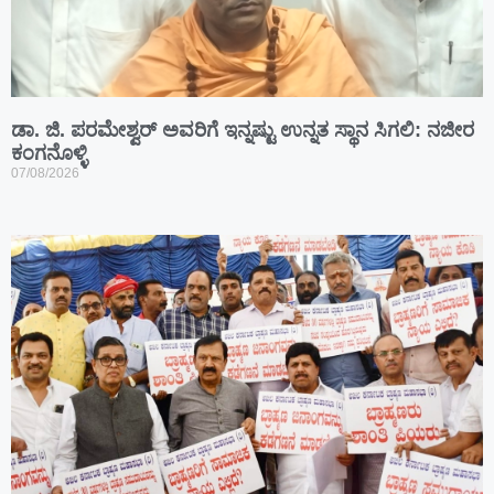
ಡಾ. ಜಿ. ಪರಮೇಶ್ವರ್ ಅವರಿಗೆ ಇನ್ನಷ್ಟು ಉನ್ನತ ಸ್ಥಾನ ಸಿಗಲಿ: ನಜೀರ
ಕಂಗನೊಳ್ಳಿ
07/08/2026