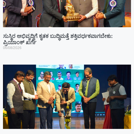
ಸುಸ್ಥಿರ ಅಭಿವೃದ್ಧಿಗೆ ಕೃತಕ ಬುದ್ಧಿಮತ್ತೆ ಶಕ್ತಿವರ್ಧಕವಾಗಬೇಕು:
ಪ್ರಿಯಾಂಕ್ ಖರ್ಗೆ
06/08/2026