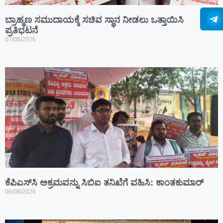
ಬ್ರಾಹ್ಮಣ ಸಮುದಾಯಕ್ಕೆ ಸಚಿವ ಸ್ಥಾನ ನೀಡಲು ಒತ್ತಾಯಿಸಿ
ಪ್ರತಿಭಟನೆ
07/08/2026
ಕೆಪಿಎಸ್‍ಸಿ ಅಕ್ರಮವನ್ನು ಸಿಬಿಐ ತನಿಖೆಗೆ ವಹಿಸಿ: ಕಾಂತಕುಮಾರ್
06/08/2026