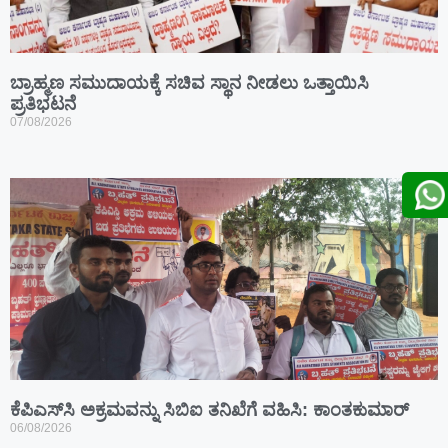
ಬ್ರಾಹ್ಮಣ ಸಮುದಾಯಕ್ಕೆ ಸಚಿವ ಸ್ಥಾನ ನೀಡಲು ಒತ್ತಾಯಿಸಿ
ಪ್ರತಿಭಟನೆ
07/08/2026
ಕೆಪಿಎಸ್‍ಸಿ ಅಕ್ರಮವನ್ನು ಸಿಬಿಐ ತನಿಖೆಗೆ ವಹಿಸಿ: ಕಾಂತಕುಮಾರ್
06/08/2026