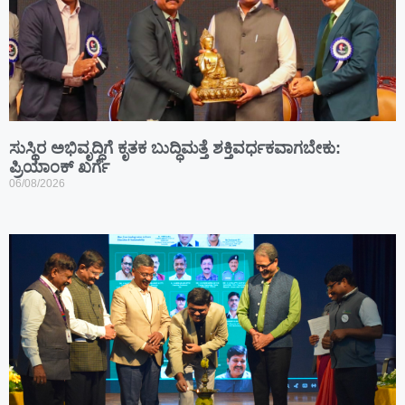
ಸುಸ್ಥಿರ ಅಭಿವೃದ್ಧಿಗೆ ಕೃತಕ ಬುದ್ಧಿಮತ್ತೆ ಶಕ್ತಿವರ್ಧಕವಾಗಬೇಕು:
ಪ್ರಿಯಾಂಕ್ ಖರ್ಗೆ
06/08/2026