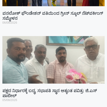
ವನಲೋಕ್ ಫೌಂಡೇಶನ್ ವತಿಯಿಂದ ಗ್ರೀನ್ ಸ್ಕೂಲ್ ನೆಟ್‌ವರ್ಕಿಂಗ್
ಸಮ್ಮೇಳನ
06/08/2026
ಪಕ್ಷದ ನಿರ್ಧಾರಕ್ಕೆ ಬದ್ಧ, ಸಭಾಪತಿ ಸ್ಥಾನ ಅತ್ಯಂತ ಪವಿತ್ರ: ಜಿ.ಎಸ್
ಪಾಟೀಲ್
05/08/2026