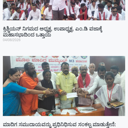
ಕ್ರಿಶ್ಚಿಯನ್ ನಿಗಮದ ಅಧ್ಯಕ್ಷ, ಉಪಾಧ್ಯಕ್ಷ, ಎಂ.ಡಿ ವಜಾಕ್ಕೆ
ಮಹಾಸಭಾದಿಂದ ಒತ್ತಾಯ
04/08/2026
ಮಾದಿಗ ಸಮುದಾಯವನ್ನು ಪ್ರಧಿನಿಧಿಸುವ ಸಂಕಲ್ಪ ಮಾಡುತ್ತೇನೆ: