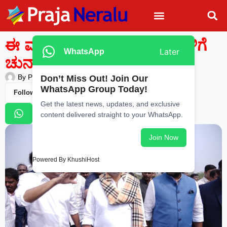
ಈ ವರ್ಷ ಎಲ್ಲಾ ಸ್ಥಳೀಯ ಸಂಸ್ಥೆಗಳಿಗೆ
Later
WhatsApp
ಚುನಾವಣೆ: ಡಿ.ಕೆ. ಶಿವಕುಮಾರ್
By
Praja Neralu
—
January 1, 2026
-
8:58 PM
Don’t Miss Out! Join Our
WhatsApp Group Today!
Follow Us
Get the latest news, updates, and exclusive
content delivered straight to your WhatsApp.
Join Now
Powered By KhushiHost