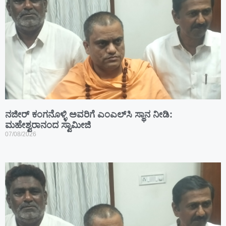
ನಜೀರ್ ಕಂಗನೊಳ್ಳಿ ಅವರಿಗೆ ಎಂಎಲ್‌ಸಿ ಸ್ಥಾನ ನೀಡಿ:
ಮಹೇಶ್ವರಾನಂದ ಸ್ವಾಮೀಜಿ
07/08/2026