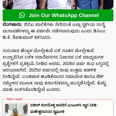
Join Our WhatsApp Channel
ಬೆಂಗಳೂರು
: ಜಿಬಿಎ ಪಾಲಿಕೆಗಳು ಸೇರಿದಂತೆ ಎಲ್ಲಾ ಸ್ಥಳೀಯ ಸಂಸ್ಥೆ
ಚುನಾವಣೆಗಳನ್ನು ಈ ವರ್ಷವೇ ನಡೆಸಲಾಗುವುದು ಎಂದು ಡಿಸಿಎಂ
ಡಿ.ಕೆ. ಶಿವಕುಮಾರ್ ತಿಳಿಸಿದರು.
ಗುರುವಾರ ಹೆಬ್ಬಾಳ ಮೇಲ್ಸೇತುವೆ ಬಳಿ ನೂತನ ಮೇಲ್ಸೇತುವೆ
ಉದ್ಘಾಟಿಸಿದ ಬಳಿಕ ಸದಾಶಿವನಗರ ನಿವಾಸದ ಬಳಿ ಮಾಧ್ಯಮಗಳ
ಪ್ರಶ್ನೆಗಳಿಗೆ ಪ್ರತಿಕ್ರಿಯೆ ನೀಡಿದ ಅವರು, 2026ರ ವರ್ಷ ಶುಭ ಲಗ್ನದಲ್ಲಿ
ಆರಂಭವಾಗಿದೆ. 2025ರ ವರ್ಷದಲ್ಲಿ ನಾವು ಉತ್ತಮ ಆಡಳಿತ
ನೀಡಿದ್ದೇವೆ. ಬಂಡವಾಳ ಹೂಡಿಕೆದಾರರ ಸಮಾವೇಶ ಹಾಗೂ ಟೆಕ್
ಸಮ್ಮೇಳನ ಮೂಲಕ ನಾವು ಕರ್ನಾಟಕವನ್ನು ಮುನ್ನಡೆಸಿದ್ದೇವೆ. ಕೊಟ್ಟ
ಮಾತು ಉಳಿಸಿಕೊಂಡಿದ್ದೇವೆ ಎಂದರು.
ನಜೀರ್ ಕಂಗನೊಳ್ಳಿ ಅವರಿಗೆ ಎಂಎಲ್‌ಸಿ ಸ್ಥಾನ ನೀಡಿ:
ಮಹೇಶ್ವರಾನಂದ ಸ್ವಾಮೀಜಿ