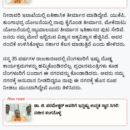
ನೀರಾವರಿ ಇಲಾಖೆಯಲ್ಲಿ ಐತಿಹಾಸಿಕ ತೀರ್ಮಾನ ಮಾಡಿದ್ದೇವೆ. ಯುಕೆಪಿ,
ತುಂಗಾಭದ್ರ ಯೋಜನೆಯಲ್ಲಿ ನಾವು ಕೈಗೊಂಡ ತೀರ್ಮಾನ, ಮೇಕೆದಾಟು
ಯೋಜನೆಯಲ್ಲಿ ನ್ಯಾಯಾಲಯದ ತೀರ್ಮಾನ ಇತಿಹಾಸದ ಪುಟ ಸೇರಿವೆ.
ಜನರು ನಮ್ಮ ಮೇಲೆ ಇಟ್ಟಿರುವ ವಿಶ್ವಾಸ ಆತ್ಮವಿಶ್ವಾಸ ಹೆಚ್ಚಿಸಿದೆ. ಅವರ
ನಂಬಿಕೆ ಉಳಿಸಿಕೊಳ್ಳಲು ಸರ್ಕಾರ ಕೆಲಸ ಮಾಡುತ್ತಿದೆ ಎಂದು ಹೇಳಿದರು.
ನನ್ನ 35 ವರ್ಷಗಳ ರಾಜಕಾರಣದಲ್ಲಿ ಬೆಂಗಳೂರಿಗೆ ಇಷ್ಟು ದೊಡ್ಡ
ಕಾರ್ಯಕ್ರಮಗಳನ್ನು ಹಮ್ಮಿಕೊಂಡಿರಲಿಲ್ಲ. ಪ್ರಧಾನಮಂತ್ರಿಗಳು ಕೂಡ
ಬೆಂಗಳೂರಿಗೆ ಬಂದಾಗ ಈ ನಗರವನ್ನು ಕೊಂಡಾಡಿದರು. ಅವರು ನಮ್ಮ
ನಗರಕ್ಕೆ ಅನುದಾನ ನೀಡದಿದ್ದರೂ ನಾವು ಈ ನಗರಕ್ಕೆ ಹೊಸ ರೂಪ
ನೀಡಲು ಮುಂದಾಗಿದ್ದೇವೆ ಎಂದು ತಿಳಿಸಿದರು.
ಡಾ. ಜಿ. ಪರಮೇಶ್ವರ್ ಅವರಿಗೆ ಇನ್ನಷ್ಟು ಉನ್ನತ ಸ್ಥಾನ ಸಿಗಲಿ:
ನಜೀರ ಕಂಗನೊಳ್ಳಿ