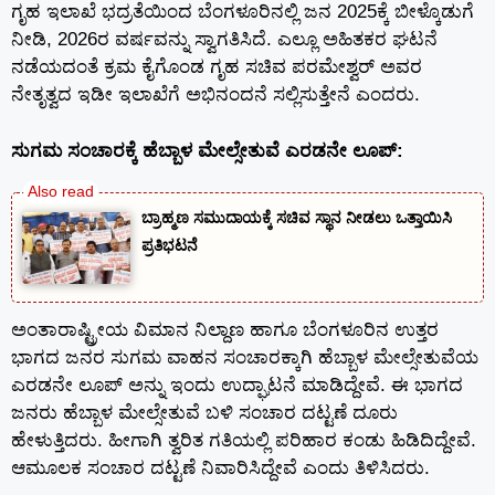
ಗೃಹ ಇಲಾಖೆ ಭದ್ರತೆಯಿಂದ ಬೆಂಗಳೂರಿನಲ್ಲಿ ಜನ 2025ಕ್ಕೆ ಬೀಳ್ಕೊಡುಗೆ
ನೀಡಿ, 2026ರ ವರ್ಷವನ್ನು ಸ್ವಾಗತಿಸಿದೆ. ಎಲ್ಲೂ ಅಹಿತಕರ ಘಟನೆ
ನಡೆಯದಂತೆ ಕ್ರಮ ಕೈಗೊಂಡ ಗೃಹ ಸಚಿವ ಪರಮೇಶ್ವರ್ ಅವರ
ನೇತೃತ್ವದ ಇಡೀ ಇಲಾಖೆಗೆ ಅಭಿನಂದನೆ ಸಲ್ಲಿಸುತ್ತೇನೆ ಎಂದರು.
ಸುಗಮ ಸಂಚಾರಕ್ಕೆ ಹೆಬ್ಬಾಳ ಮೇಲ್ಸೇತುವೆ ಎರಡನೇ ಲೂಪ್:
ಬ್ರಾಹ್ಮಣ ಸಮುದಾಯಕ್ಕೆ ಸಚಿವ ಸ್ಥಾನ ನೀಡಲು ಒತ್ತಾಯಿಸಿ
ಪ್ರತಿಭಟನೆ
ಅಂತಾರಾಷ್ಟ್ರೀಯ ವಿಮಾನ ನಿಲ್ದಾಣ ಹಾಗೂ ಬೆಂಗಳೂರಿನ ಉತ್ತರ
ಭಾಗದ ಜನರ ಸುಗಮ ವಾಹನ ಸಂಚಾರಕ್ಕಾಗಿ ಹೆಬ್ಬಾಳ ಮೇಲ್ಸೇತುವೆಯ
ಎರಡನೇ ಲೂಪ್ ಅನ್ನು ಇಂದು ಉದ್ಘಾಟನೆ ಮಾಡಿದ್ದೇವೆ. ಈ ಭಾಗದ
ಜನರು ಹೆಬ್ಬಾಳ ಮೇಲ್ಸೇತುವೆ ಬಳಿ ಸಂಚಾರ ದಟ್ಟಣೆ ದೂರು
ಹೇಳುತ್ತಿದರು. ಹೀಗಾಗಿ ತ್ವರಿತ ಗತಿಯಲ್ಲಿ ಪರಿಹಾರ ಕಂಡು ಹಿಡಿದಿದ್ದೇವೆ.
ಆಮೂಲಕ ಸಂಚಾರ ದಟ್ಟಣೆ ನಿವಾರಿಸಿದ್ದೇವೆ ಎಂದು ತಿಳಿಸಿದರು.