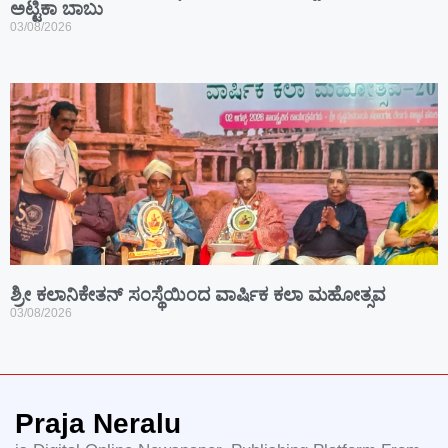
ಅಟ್ಟಿಕಾ ಬಾಬು
03/08/2026
ಶ್ರೀ ಕಲಾನಿಕೇತನ್ ಸಂಸ್ಥೆಯಿಂದ ವಾರ್ಷಿಕ ಕಲಾ ಮಹೋತ್ಸವ
03/08/2026
Praja Neralu