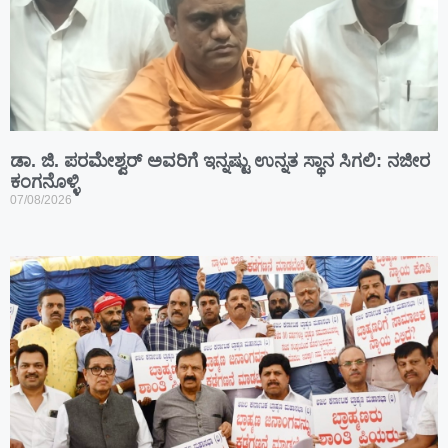
ಡಾ. ಜಿ. ಪರಮೇಶ್ವರ್ ಅವರಿಗೆ ಇನ್ನಷ್ಟು ಉನ್ನತ ಸ್ಥಾನ ಸಿಗಲಿ: ನಜೀರ
ಕಂಗನೊಳ್ಳಿ
07/08/2026