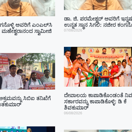
ಡಾ. ಜಿ. ಪರಮೇಶ್ವರ್ ಅವರಿಗೆ ಇನ್ನಷ್
ನೊಳ್ಳಿ ಅವರಿಗೆ ಎಂಎಲ್‌ಸಿ
ಉನ್ನತ ಸ್ಥಾನ ಸಿಗಲಿ: ನಜೀರ ಕಂಗನೊಳ
ಿ: ಮಹೇಶ್ವರಾನಂದ ಸ್ವಾಮೀಜಿ
07/08/2026
ದೇವಾಲಯ ಕಾಪಾಡಿಕೊಂಡಂತೆ ನಿಮ್
 ಅಕ್ರಮವನ್ನು ಸಿಬಿಐ ತನಿಖೆಗೆ
ಸರ್ಕಾರವನ್ನು ಕಾಪಾಡಿಕೊಳ್ಳಿ: ಡಿ ಕೆ
ಾಂತಕುಮಾರ್
ಶಿವಕುಮಾರ್
06/08/2026