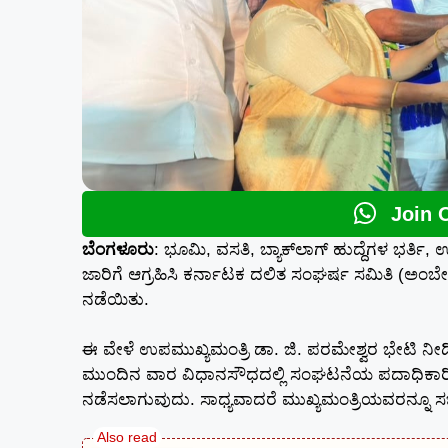
Join 
ಬೆಂಗಳೂರು
: ಭೂಮಿ, ವಸತಿ, ಬ್ಯಾಕ್‌ಲಾಗ್ ಹುದ್ದೆಗಳ ಭರ
ಜಾರಿಗೆ ಆಗ್ರಹಿಸಿ ಕರ್ನಾಟಕ ದಲಿತ ಸಂಘರ್ಷ ಸಮಿತಿ (ಅಂಬೇ
ನಡೆಯಿತು.
ಈ ವೇಳೆ ಉಪಮುಖ್ಯಮಂತ್ರಿ ಡಾ. ಜಿ. ಪರಮೇಶ್ವರ ಭೇಟಿ ನೀಡಿ 
ಮುಂದಿನ ವಾರ ವಿಧಾನಸೌಧದಲ್ಲಿ ಸಂಘಟನೆಯ ಪದಾಧಿಕಾರಿಗ
ನಡೆಸಲಾಗುವುದು. ಸಾಧ್ಯವಾದರೆ ಮುಖ್ಯಮಂತ್ರಿಯವರನ್ನೂ ಸಭೆಗ