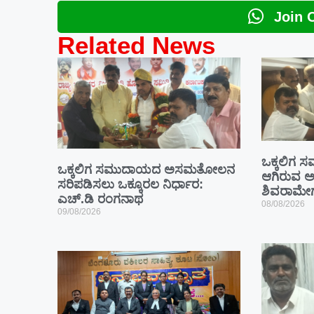
Join 
Related News
ಒಕ್ಕಲಿಗ ಸ
ಒಕ್ಕಲಿಗ ಸಮುದಾಯದ ಅಸಮತೋಲನ
ಆಗಿರುವ ಅ
ಸರಿಪಡಿಸಲು ಒಕ್ಕೂರಲ ನಿರ್ಧಾರ:
ಶಿವರಾಮೇ
ಎಚ್.ಡಿ ರಂಗನಾಥ
08/08/2026
09/08/2026