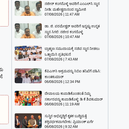
ನಜೀರ್ ಕಂಗನೊಳ್ಳಿ ಅವರಿಗೆ ಎಂಎಲ್‌ಸಿ ಸ್ಥಾನ
ನೀಡಿ: ಮಹೇಶ್ವರಾನಂದ ಸ್ವಾಮೀಜಿ
07/08/2026
11:47 AM
ಡಾ. ಜಿ. ಪರಮೇಶ್ವರ್ ಅವರಿಗೆ ಇನ್ನಷ್ಟು ಉನ್ನತ
ಸ್ಥಾನ ಸಿಗಲಿ: ನಜೀರ ಕಂಗನೊಳ್ಳಿ
07/08/2026
10:47 AM
ಬ್ರಾಹ್ಮಣ ಸಮುದಾಯಕ್ಕೆ ಸಚಿವ ಸ್ಥಾನ ನೀಡಲು
ಒತ್ತಾಯಿಸಿ ಪ್ರತಿಭಟನೆ
07/08/2026
7:43 AM
ಾಯ
ಕೆಪಿಎಸ್‍ಸಿ ಅಕ್ರಮವನ್ನು ಸಿಬಿಐ ತನಿಖೆಗೆ ವಹಿಸಿ:
ಸೆ
ಕಾಂತಕುಮಾರ್
06/08/2026
12:34 PM
ದೇವಾಲಯ ಕಾಪಾಡಿಕೊಂಡಂತೆ ನಿಮ್ಮ
ಸರ್ಕಾರವನ್ನು ಕಾಪಾಡಿಕೊಳ್ಳಿ: ಡಿ ಕೆ ಶಿವಕುಮಾರ್
06/08/2026
11:19 AM
ಸುಸ್ಥಿರ ಅಭಿವೃದ್ಧಿಗೆ ಕೃತಕ ಬುದ್ಧಿಮತ್ತೆ
ಶಕ್ತಿವರ್ಧಕವಾಗಬೇಕು: ಪ್ರಿಯಾಂಕ್ ಖರ್ಗೆ
06/08/2026
9:32 AM