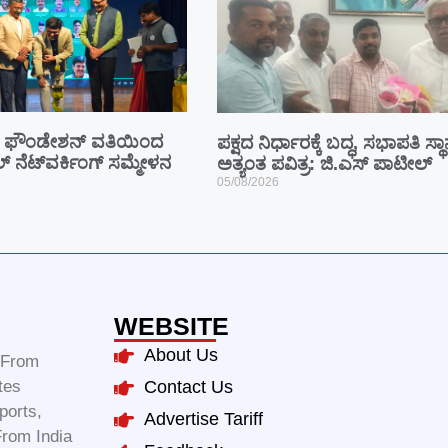
ಫೌಂಡೇಶನ್ ವತಿಯಿಂದ
ಪಕ್ಷದ ನಿರ್ಧಾರಕ್ಕೆ ಬದ್ಧ, ಸಭಾಪತಿ ಸ್ಥ
ೂಲ್ ನೆಟ್‌ವರ್ಕಿಂಗ್ ಸಮ್ಮೇಳನ
ಅತ್ಯಂತ ಪವಿತ್ರ: ಜಿ.ಎಸ್ ಪಾಟೀಲ್
05/08/2026
WEBSITE
About Us
m From
tes
Contact Us
ports,
Advertise Tariff
From India