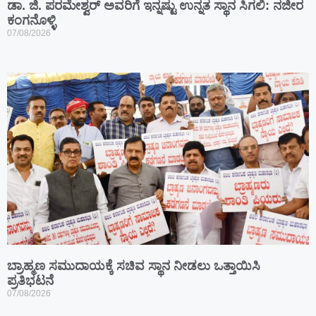
ಡಾ. ಜಿ. ಪರಮೇಶ್ವರ್ ಅವರಿಗೆ ಇನ್ನಷ್ಟು ಉನ್ನತ ಸ್ಥಾನ ಸಿಗಲಿ: ನಜೀರ
ಕಂಗನೊಳ್ಳಿ
07/08/2026
ಬ್ರಾಹ್ಮಣ ಸಮುದಾಯಕ್ಕೆ ಸಚಿವ ಸ್ಥಾನ ನೀಡಲು ಒತ್ತಾಯಿಸಿ
ಪ್ರತಿಭಟನೆ
07/08/2026