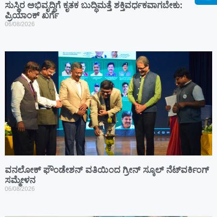
ಸುಸ್ಥಿರ ಅಭಿವೃದ್ಧಿಗೆ ಕೃತಕ ಬುದ್ಧಿಮತ್ತೆ ಶಕ್ತಿವರ್ಧಕವಾಗಬೇಕು:
ಪ್ರಿಯಾಂಕ್ ಖರ್ಗೆ
06/08/2026
ವನಲೋಕ್ ಫೌಂಡೇಶನ್ ವತಿಯಿಂದ ಗ್ರೀನ್ ಸ್ಕೂಲ್ ನೆಟ್‌ವರ್ಕಿಂಗ್
ಸಮ್ಮೇಳನ
06/08/2026