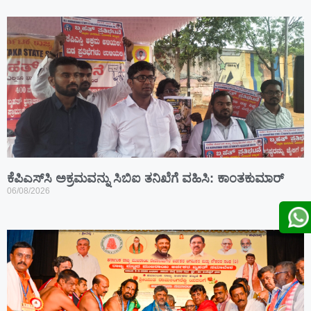
ಕೆಪಿಎಸ್‍ಸಿ ಅಕ್ರಮವನ್ನು ಸಿಬಿಐ ತನಿಖೆಗೆ ವಹಿಸಿ: ಕಾಂತಕುಮಾರ್
06/08/2026