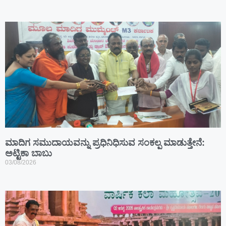
ಮಾದಿಗ ಸಮುದಾಯವನ್ನು ಪ್ರಧಿನಿಧಿಸುವ ಸಂಕಲ್ಪ ಮಾಡುತ್ತೇನೆ:
ಅಟ್ಟಿಕಾ ಬಾಬು
03/08/2026