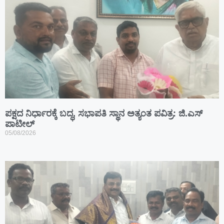
ಪಕ್ಷದ ನಿರ್ಧಾರಕ್ಕೆ ಬದ್ಧ, ಸಭಾಪತಿ ಸ್ಥಾನ ಅತ್ಯಂತ ಪವಿತ್ರ: ಜಿ.ಎಸ್
ಪಾಟೀಲ್
05/08/2026