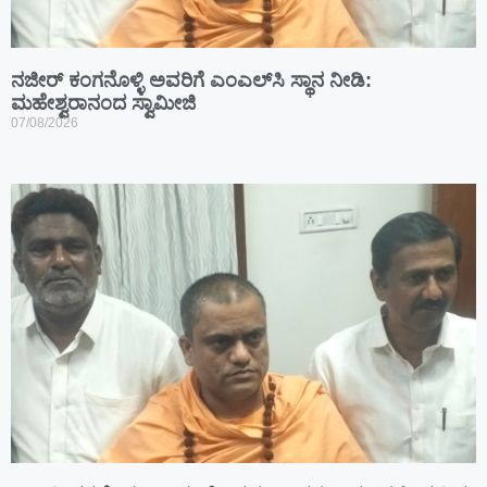
ನಜೀರ್ ಕಂಗನೊಳ್ಳಿ ಅವರಿಗೆ ಎಂಎಲ್‌ಸಿ ಸ್ಥಾನ ನೀಡಿ:
ಮಹೇಶ್ವರಾನಂದ ಸ್ವಾಮೀಜಿ
07/08/2026