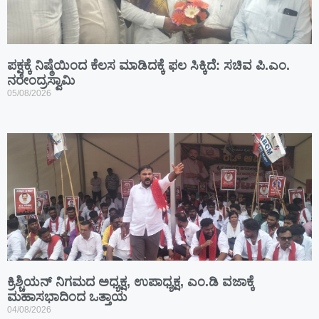
ಪಕ್ಷಕ್ಕೆ ನಿಷ್ಠೆಯಿಂದ ಕೆಲಸ ಮಾಡಿದಕ್ಕೆ ಫಲ ಸಿಕ್ಕಿದೆ: ಸಚಿವ ಪಿ.ಎಂ.
ನರೇಂದ್ರಸ್ವಾಮಿ
05/08/2026
ಕ್ರಿಶ್ಚಿಯನ್ ನಿಗಮದ ಅಧ್ಯಕ್ಷ, ಉಪಾಧ್ಯಕ್ಷ, ಎಂ.ಡಿ ವಜಾಕ್ಕೆ
ಮಹಾಸಭಾದಿಂದ ಒತ್ತಾಯ
04/08/2026