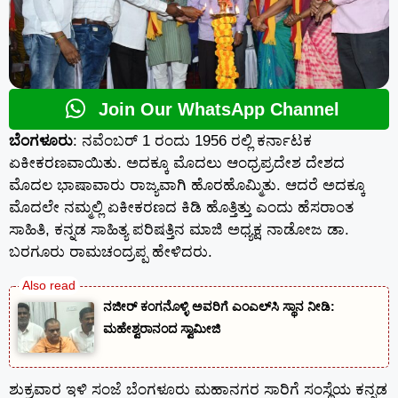
Join Our WhatsApp Channel
ಬೆಂಗಳೂರು
: ನವೆಂಬರ್ 1 ರಂದು 1956 ರಲ್ಲಿ ಕರ್ನಾಟಕ
ಏಕೀಕರಣವಾಯಿತು. ಅದಕ್ಕೂ ಮೊದಲು ಆಂಧ್ರಪ್ರದೇಶ ದೇಶದ
ಮೊದಲ ಭಾಷಾವಾರು ರಾಜ್ಯವಾಗಿ ಹೊರಹೊಮ್ಮಿತು. ಆದರೆ ಅದಕ್ಕೂ
ಮೊದಲೇ ನಮ್ಮಲ್ಲಿ ಏಕೀಕರಣದ ಕಿಡಿ ಹೊತ್ತಿತ್ತು ಎಂದು ಹೆಸರಾಂತ
ಸಾಹಿತಿ, ಕನ್ನಡ ಸಾಹಿತ್ಯ ಪರಿಷತ್ತಿನ ಮಾಜಿ ಅಧ್ಯಕ್ಷ ನಾಡೋಜ ಡಾ.
ಬರಗೂರು ರಾಮಚಂದ್ರಪ್ಪ ಹೇಳಿದರು.
ನಜೀರ್ ಕಂಗನೊಳ್ಳಿ ಅವರಿಗೆ ಎಂಎಲ್‌ಸಿ ಸ್ಥಾನ ನೀಡಿ:
ಮಹೇಶ್ವರಾನಂದ ಸ್ವಾಮೀಜಿ
ಶುಕ್ರವಾರ ಇಳಿ ಸಂಜೆ ಬೆಂಗಳೂರು ಮಹಾನಗರ ಸಾರಿಗೆ ಸಂಸ್ಥೆಯ ಕನ್ನಡ