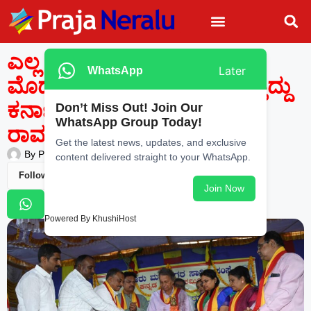
ಎಲ್ಲ ಭಾಷಾವಾರು ರಾಜ್ಯಗಳಿಗೂ
Later
WhatsApp
ಮೊದಲು ಏಕೀಕರಣದ ಕಿಡಿ ಹೊತ್ತಿದ್ದು
ಕರ್ನಾಟಕದಲ್ಲಿ: ಬರಗೂರು
Don’t Miss Out! Join Our
WhatsApp Group Today!
ರಾಮಚಂದ್ರಪ್ಪ
Get the latest news, updates, and exclusive
By
Praja Neralu
—
December 5, 2025
-
7:55 PM
content delivered straight to your WhatsApp.
Follow Us
Join Now
Powered By KhushiHost