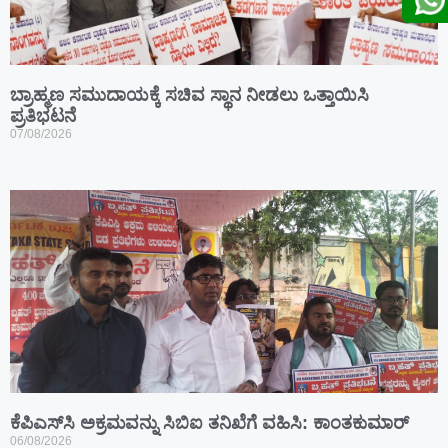
ಬ್ರಾಹ್ಮಣ ಸಮುದಾಯಕ್ಕೆ ಸಚಿವ ಸ್ಥಾನ ನೀಡಲು ಒತ್ತಾಯಿಸಿ
ಪ್ರತಿಭಟನೆ
07/08/2026
ಕೆಪಿಎಸ್‍ಸಿ ಅಕ್ರಮವನ್ನು ಸಿಬಿಐ ತನಿಖೆಗೆ ವಹಿಸಿ: ಕಾಂತಕುಮಾರ್
06/08/2026