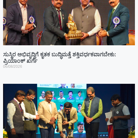
ಸುಸ್ಥಿರ ಅಭಿವೃದ್ಧಿಗೆ ಕೃತಕ ಬುದ್ಧಿಮತ್ತೆ ಶಕ್ತಿವರ್ಧಕವಾಗಬೇಕು:
ಪ್ರಿಯಾಂಕ್ ಖರ್ಗೆ
06/08/2026