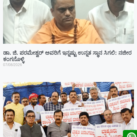
ಡಾ. ಜಿ. ಪರಮೇಶ್ವರ್ ಅವರಿಗೆ ಇನ್ನಷ್ಟು ಉನ್ನತ ಸ್ಥಾನ ಸಿಗಲಿ: ನಜೀರ
ಕಂಗನೊಳ್ಳಿ
07/08/2026