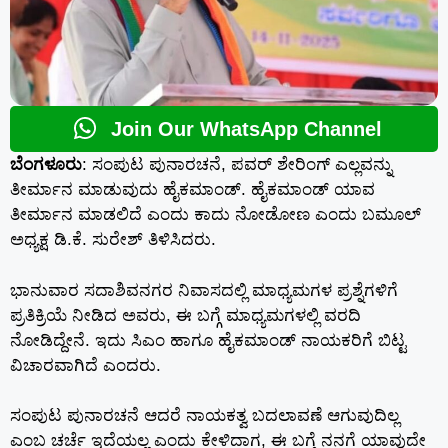
Join Our WhatsApp Channel
ಬೆಂಗಳೂರು
: ಸಂಪುಟ ಪುನಾರಚನೆ, ಪವರ್ ಶೇರಿಂಗ್ ಎಲ್ಲವನ್ನು
ತೀರ್ಮಾನ ಮಾಡುವುದು ಹೈಕಮಾಂಡ್. ಹೈಕಮಾಂಡ್ ಯಾವ
ತೀರ್ಮಾನ ಮಾಡಲಿದೆ ಎಂದು ಕಾದು ನೋಡೋಣ ಎಂದು ಬಮೂಲ್
ಅಧ್ಯಕ್ಷ ಡಿ.ಕೆ. ಸುರೇಶ್ ತಿಳಿಸಿದರು.
ಭಾನುವಾರ ಸದಾಶಿವನಗರ ನಿವಾಸದಲ್ಲಿ ಮಾಧ್ಯಮಗಳ ಪ್ರಶ್ನೆಗಳಿಗೆ
ಪ್ರತಿಕ್ರಿಯೆ ನೀಡಿದ ಅವರು, ಈ ಬಗ್ಗೆ ಮಾಧ್ಯಮಗಳಲ್ಲಿ ವರದಿ
ನೋಡಿದ್ದೇನೆ. ಇದು ಸಿಎಂ ಹಾಗೂ ಹೈಕಮಾಂಡ್ ನಾಯಕರಿಗೆ ಬಿಟ್ಟ
ವಿಚಾರವಾಗಿದೆ ಎಂದರು.
ಸಂಪುಟ ಪುನಾರಚನೆ ಆದರೆ ನಾಯಕತ್ವ ಬದಲಾವಣೆ ಆಗುವುದಿಲ್ಲ
ಎಂಬ ಚರ್ಚೆ ಇದೆಯಲ್ಲ ಎಂದು ಕೇಳಿದಾಗ, ಈ ಬಗ್ಗೆ ನನಗೆ ಯಾವುದೇ