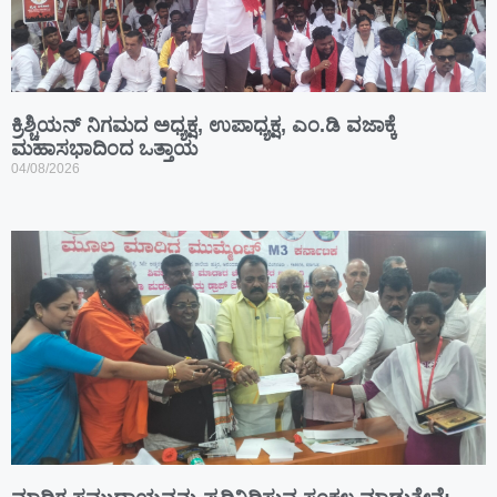
ಕ್ರಿಶ್ಚಿಯನ್ ನಿಗಮದ ಅಧ್ಯಕ್ಷ, ಉಪಾಧ್ಯಕ್ಷ, ಎಂ.ಡಿ ವಜಾಕ್ಕೆ
ಮಹಾಸಭಾದಿಂದ ಒತ್ತಾಯ
04/08/2026