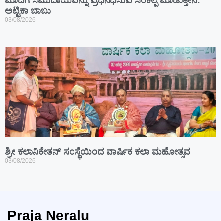
ಮಾದಿಗ ಸಮುದಾಯವನ್ನು ಪ್ರಧಿನಿಧಿಸುವ ಸಂಕಲ್ಪ ಮಾಡುತ್ತೇನೆ:
ಅಟ್ಟಿಕಾ ಬಾಬು
03/08/2026
ಶ್ರೀ ಕಲಾನಿಕೇತನ್ ಸಂಸ್ಥೆಯಿಂದ ವಾರ್ಷಿಕ ಕಲಾ ಮಹೋತ್ಸವ
03/08/2026
Praja Neralu