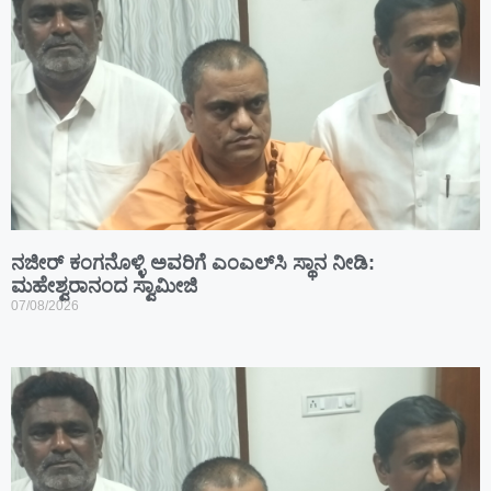
ನಜೀರ್ ಕಂಗನೊಳ್ಳಿ ಅವರಿಗೆ ಎಂಎಲ್‌ಸಿ ಸ್ಥಾನ ನೀಡಿ:
ಮಹೇಶ್ವರಾನಂದ ಸ್ವಾಮೀಜಿ
07/08/2026