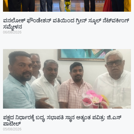
ವನಲೋಕ್ ಫೌಂಡೇಶನ್ ವತಿಯಿಂದ ಗ್ರೀನ್ ಸ್ಕೂಲ್ ನೆಟ್‌ವರ್ಕಿಂಗ್
ಸಮ್ಮೇಳನ
06/08/2026
ಪಕ್ಷದ ನಿರ್ಧಾರಕ್ಕೆ ಬದ್ಧ, ಸಭಾಪತಿ ಸ್ಥಾನ ಅತ್ಯಂತ ಪವಿತ್ರ: ಜಿ.ಎಸ್
ಪಾಟೀಲ್
05/08/2026