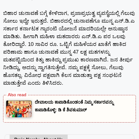
ಬಿಹಾರ ಚುನಾವಣೆ ಬಗ್ಗೆ ಕೇಳಿದಾಗ, ಪ್ರಜಾಪ್ರಭುತ್ವ ವ್ಯವಸ್ಥೆಯಲ್ಲಿ ಗೆಲುವು
ಸೋಲು ಇದ್ದೇ ಇರುತ್ತದೆ. ಬಿಹಾರದಲ್ಲಿ ಚುನಾವಣೆಗೂ ಮುನ್ನ ಎನ್.ಡಿ.ಎ
ಸರ್ಕಾರ ಕರ್ನಾಟಕ ಗ್ಯಾರಂಟಿ ಯೋಜನೆ ಮಾದರಿಯಲ್ಲೇ ಅನುಷ್ಠಾನ
ಮಾಡಿತು. ಹೀಗಾಗಿ ಮಹಿಳಾ ಮತದಾರರು ಎನ್.ಡಿ.ಎ ಪರ ಒಲವು
ತೋರಿದ್ದಾರೆ. 10 ಸಾವಿರ ರೂ. ಒಟ್ಟಿಗೆ ಮಹಿಳೆಯರ ಖಾತೆಗೆ ಹಾಕಿದ
ಪರಿಣಾಮ ಹಾಗೂ ಚುನಾವಣೆ ಮುನ್ನ 47 ಲಕ್ಷ ಮತಗಳನ್ನು
ಮತಪಟ್ಟಿಯಿಂದ ಕಿತ್ತು ಹಾಕಿದ್ದು ಪ್ರಮುಖ ಕಾರಣವಾಗಿದೆ. ಜನ ತೀರ್ಪು
ನೀಡಿದ್ದು, ಅದನ್ನು ಸ್ವಾಗತಿಸುತ್ತೇವೆ. ನಮ್ಮ ಪಕ್ಷಕ್ಕೆ ಸೋಲು, ಗೆಲುವು
ಹೊಸತಲ್ಲ. ವಿರೋಧ ಪಕ್ಷವಾಗಿ ಕೆಲಸ ಮಾಡುತ್ತಾ ಪಕ್ಷ ಸಂಘಟನೆ
ಮಾಡುತ್ತೇವೆ ಎಂದು ತಿಳಿಸಿದರು.
ದೇವಾಲಯ ಕಾಪಾಡಿಕೊಂಡಂತೆ ನಿಮ್ಮ ಸರ್ಕಾರವನ್ನು
ಕಾಪಾಡಿಕೊಳ್ಳಿ: ಡಿ ಕೆ ಶಿವಕುಮಾರ್