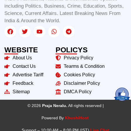
including Politics, Business, Crime, Education, Sports,
Science, Current Affairs. Latest Breaking News From
India & Around the World.
WEBSITE
POLICYS
About Us
Privacy Policy
Contact Us
Tearms & Condition
Advertise Tariff
Cookies Policy
Feedback
Disclaimer Policy
Sitemap
DMCA Policy
© 2026
Praja Neralu.
All rights reserved |
Powered By
KhushiHost
Support – 10:00 AM – 8:00 PM (IST)
Live Chat