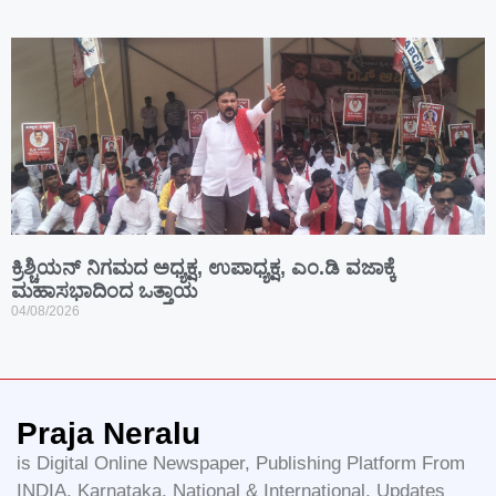
ಕ್ರಿಶ್ಚಿಯನ್ ನಿಗಮದ ಅಧ್ಯಕ್ಷ, ಉಪಾಧ್ಯಕ್ಷ, ಎಂ.ಡಿ ವಜಾಕ್ಕೆ
ಮಹಾಸಭಾದಿಂದ ಒತ್ತಾಯ
04/08/2026
Praja Neralu
is Digital Online Newspaper, Publishing Platform From
INDIA. Karnataka, National & International, Updates