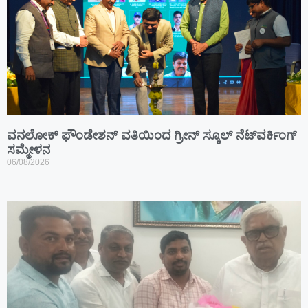
ವನಲೋಕ್ ಫೌಂಡೇಶನ್ ವತಿಯಿಂದ ಗ್ರೀನ್ ಸ್ಕೂಲ್ ನೆಟ್‌ವರ್ಕಿಂಗ್
ಸಮ್ಮೇಳನ
06/08/2026