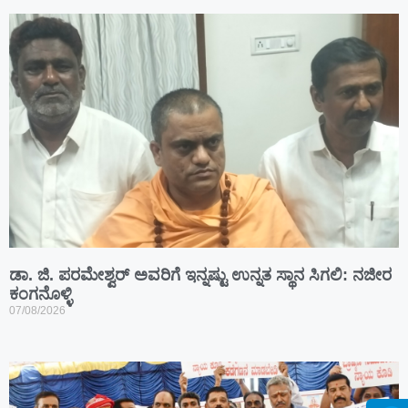
ಡಾ. ಜಿ. ಪರಮೇಶ್ವರ್ ಅವರಿಗೆ ಇನ್ನಷ್ಟು ಉನ್ನತ ಸ್ಥಾನ ಸಿಗಲಿ: ನಜೀರ
ಕಂಗನೊಳ್ಳಿ
07/08/2026