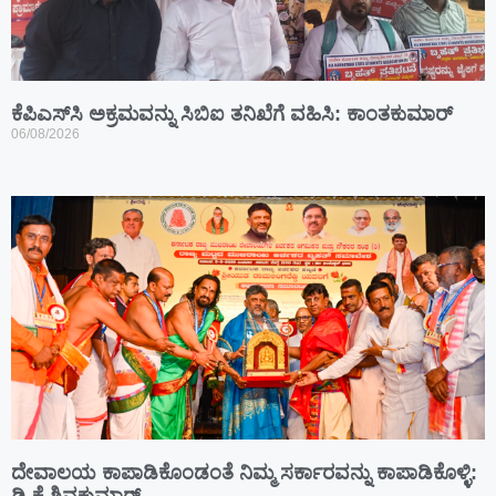
ಕೆಪಿಎಸ್‍ಸಿ ಅಕ್ರಮವನ್ನು ಸಿಬಿಐ ತನಿಖೆಗೆ ವಹಿಸಿ: ಕಾಂತಕುಮಾರ್
06/08/2026
ದೇವಾಲಯ ಕಾಪಾಡಿಕೊಂಡಂತೆ ನಿಮ್ಮ ಸರ್ಕಾರವನ್ನು ಕಾಪಾಡಿಕೊಳ್ಳಿ: