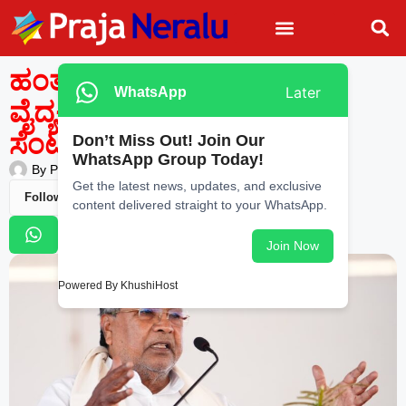
ಹಂತ ಹಂತವಾಗಿ ಜಿಲ್ಲೆಗಳಲ್ಲಿ
Later
WhatsApp
ವೈದ್ಯಕೀಯ ಕಾಲೇಜು ,ಟ್ರಾಮಾ
ಸೆಂಟರ್ ಸ್ಥಾಪನೆ: ಸಿದ್ದರಾಮಯ್ಯ
Don’t Miss Out! Join Our
WhatsApp Group Today!
By
Praja Neralu
—
January 7, 2026
-
9:34 PM
Get the latest news, updates, and exclusive
Follow Us
content delivered straight to your WhatsApp.
Join Now
Powered By KhushiHost