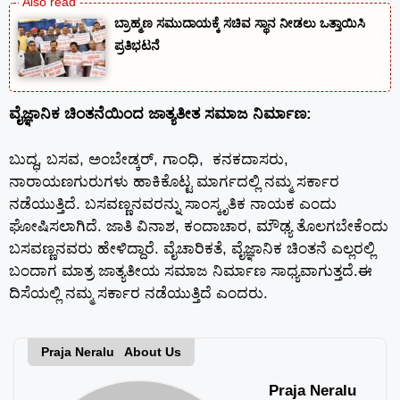
ಬ್ರಾಹ್ಮಣ ಸಮುದಾಯಕ್ಕೆ ಸಚಿವ ಸ್ಥಾನ ನೀಡಲು ಒತ್ತಾಯಿಸಿ
ಪ್ರತಿಭಟನೆ
ವೈಜ್ಞಾನಿಕ ಚಿಂತನೆಯಿಂದ ಜಾತ್ಯತೀತ ಸಮಾಜ ನಿರ್ಮಾಣ:
ಬುದ್ಧ, ಬಸವ, ಅಂಬೇಡ್ಕರ್, ಗಾಂಧಿ, ಕನಕದಾಸರು,
ನಾರಾಯಣಗುರುಗಳು ಹಾಕಿಕೊಟ್ಟ ಮಾರ್ಗದಲ್ಲಿ ನಮ್ಮ ಸರ್ಕಾರ
ನಡೆಯುತ್ತಿದೆ. ಬಸವಣ್ಣನವರನ್ನು ಸಾಂಸ್ಕೃತಿಕ ನಾಯಕ ಎಂದು
ಘೋಷಿಸಲಾಗಿದೆ. ಜಾತಿ ವಿನಾಶ, ಕಂದಾಚಾರ, ಮೌಢ್ಯ ತೊಲಗಬೇಕೆಂದು
ಬಸವಣ್ಣನವರು ಹೇಳಿದ್ದಾರೆ. ವೈಚಾರಿಕತೆ, ವೈಜ್ಞಾನಿಕ ಚಿಂತನೆ ಎಲ್ಲರಲ್ಲಿ
ಬಂದಾಗ ಮಾತ್ರ ಜಾತ್ಯತೀಯ ಸಮಾಜ ನಿರ್ಮಾಣ ಸಾಧ್ಯವಾಗುತ್ತದೆ.ಈ
ದಿಸೆಯಲ್ಲಿ ನಮ್ಮ ಸರ್ಕಾರ ನಡೆಯುತ್ತಿದೆ ಎಂದರು.
Praja Neralu About Us
Praja Neralu