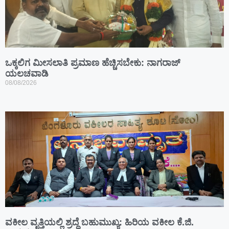
ಒಕ್ಕಲಿಗ ಮೀಸಲಾತಿ ಪ್ರಮಾಣ ಹೆಚ್ಚಿಸಬೇಕು: ನಾಗರಾಜ್
ಯಲಚವಾಡಿ
08/08/2026
ವಕೀಲ ವೃತ್ತಿಯಲ್ಲಿ ಶ್ರದ್ಧೆ ಬಹುಮುಖ್ಯ: ಹಿರಿಯ ವಕೀಲ ಕೆ.ಜಿ.