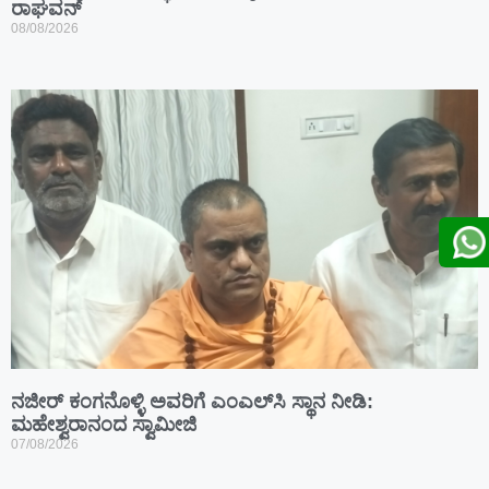
ರಾಘವನ್
08/08/2026
ನಜೀರ್ ಕಂಗನೊಳ್ಳಿ ಅವರಿಗೆ ಎಂಎಲ್‌ಸಿ ಸ್ಥಾನ ನೀಡಿ:
ಮಹೇಶ್ವರಾನಂದ ಸ್ವಾಮೀಜಿ
07/08/2026