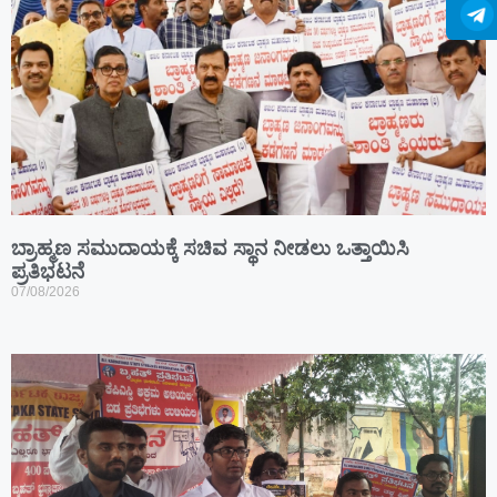
ಬ್ರಾಹ್ಮಣ ಸಮುದಾಯಕ್ಕೆ ಸಚಿವ ಸ್ಥಾನ ನೀಡಲು ಒತ್ತಾಯಿಸಿ
ಪ್ರತಿಭಟನೆ
07/08/2026