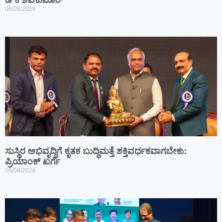
ಡಿ ಕೆ ಶಿವಕುಮಾರ್
06/08/2026
ಸುಸ್ಥಿರ ಅಭಿವೃದ್ಧಿಗೆ ಕೃತಕ ಬುದ್ಧಿಮತ್ತೆ ಶಕ್ತಿವರ್ಧಕವಾಗಬೇಕು:
ಪ್ರಿಯಾಂಕ್ ಖರ್ಗೆ
06/08/2026