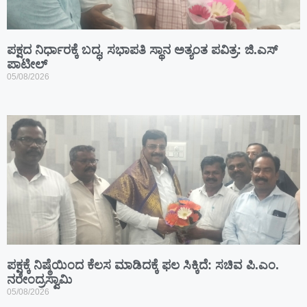
ಪಕ್ಷದ ನಿರ್ಧಾರಕ್ಕೆ ಬದ್ಧ, ಸಭಾಪತಿ ಸ್ಥಾನ ಅತ್ಯಂತ ಪವಿತ್ರ: ಜಿ.ಎಸ್
ಪಾಟೀಲ್
05/08/2026
ಪಕ್ಷಕ್ಕೆ ನಿಷ್ಠೆಯಿಂದ ಕೆಲಸ ಮಾಡಿದಕ್ಕೆ ಫಲ ಸಿಕ್ಕಿದೆ: ಸಚಿವ ಪಿ.ಎಂ.
ನರೇಂದ್ರಸ್ವಾಮಿ
05/08/2026