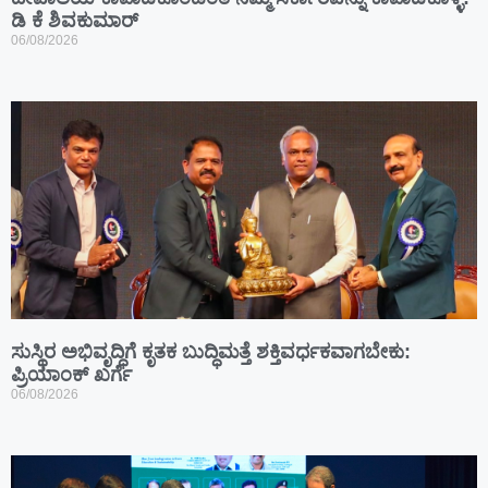
ಡಿ ಕೆ ಶಿವಕುಮಾರ್
06/08/2026
ಸುಸ್ಥಿರ ಅಭಿವೃದ್ಧಿಗೆ ಕೃತಕ ಬುದ್ಧಿಮತ್ತೆ ಶಕ್ತಿವರ್ಧಕವಾಗಬೇಕು:
ಪ್ರಿಯಾಂಕ್ ಖರ್ಗೆ
06/08/2026