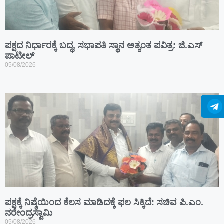
ಪಕ್ಷದ ನಿರ್ಧಾರಕ್ಕೆ ಬದ್ಧ, ಸಭಾಪತಿ ಸ್ಥಾನ ಅತ್ಯಂತ ಪವಿತ್ರ: ಜಿ.ಎಸ್
ಪಾಟೀಲ್
05/08/2026
ಪಕ್ಷಕ್ಕೆ ನಿಷ್ಠೆಯಿಂದ ಕೆಲಸ ಮಾಡಿದಕ್ಕೆ ಫಲ ಸಿಕ್ಕಿದೆ: ಸಚಿವ ಪಿ.ಎಂ.
ನರೇಂದ್ರಸ್ವಾಮಿ
05/08/2026