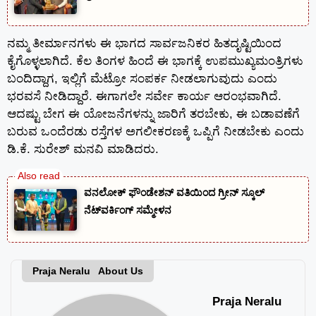
ನಮ್ಮ ತೀರ್ಮಾನಗಳು ಈ ಭಾಗದ ಸಾರ್ವಜನಿಕರ ಹಿತದೃಷ್ಟಿಯಿಂದ
ಕೈಗೊಳ್ಳಲಾಗಿದೆ. ಕೆಲ ತಿಂಗಳ ಹಿಂದೆ ಈ ಭಾಗಕ್ಕೆ ಉಪಮುಖ್ಯಮಂತ್ರಿಗಳು
ಬಂದಿದ್ದಾಗ, ಇಲ್ಲಿಗೆ ಮೆಟ್ರೋ ಸಂಪರ್ಕ ನೀಡಲಾಗುವುದು ಎಂದು
ಭರವಸೆ ನೀಡಿದ್ದಾರೆ. ಈಗಾಗಲೇ ಸರ್ವೇ ಕಾರ್ಯ ಆರಂಭವಾಗಿದೆ.
ಆದಷ್ಟು ಬೇಗ ಈ ಯೋಜನೆಗಳನ್ನು ಜಾರಿಗೆ ತರಬೇಕು, ಈ ಬಡಾವಣೆಗೆ
ಬರುವ ಒಂದೆರಡು ರಸ್ತೆಗಳ ಅಗಲೀಕರಣಕ್ಕೆ ಒಪ್ಪಿಗೆ ನೀಡಬೇಕು ಎಂದು
ಡಿ.ಕೆ. ಸುರೇಶ್ ಮನವಿ ಮಾಡಿದರು.
ವನಲೋಕ್ ಫೌಂಡೇಶನ್ ವತಿಯಿಂದ ಗ್ರೀನ್ ಸ್ಕೂಲ್
ನೆಟ್‌ವರ್ಕಿಂಗ್ ಸಮ್ಮೇಳನ
Praja Neralu About Us
Praja Neralu