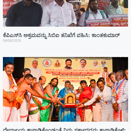
ಕೆಪಿಎಸ್‍ಸಿ ಅಕ್ರಮವನ್ನು ಸಿಬಿಐ ತನಿಖೆಗೆ ವಹಿಸಿ: ಕಾಂತಕುಮಾರ್
06/08/2026
ದೇವಾಲಯ ಕಾಪಾಡಿಕೊಂಡಂತೆ ನಿಮ್ಮ ಸರ್ಕಾರವನ್ನು ಕಾಪಾಡಿಕೊಳ್ಳಿ: