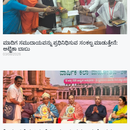
ಮಾದಿಗ ಸಮುದಾಯವನ್ನು ಪ್ರಧಿನಿಧಿಸುವ ಸಂಕಲ್ಪ ಮಾಡುತ್ತೇನೆ:
ಅಟ್ಟಿಕಾ ಬಾಬು
03/08/2026