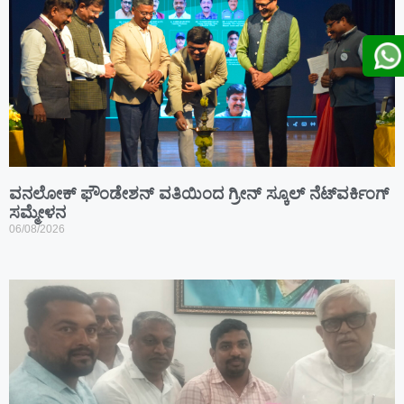
ವನಲೋಕ್ ಫೌಂಡೇಶನ್ ವತಿಯಿಂದ ಗ್ರೀನ್ ಸ್ಕೂಲ್ ನೆಟ್‌ವರ್ಕಿಂಗ್
ಸಮ್ಮೇಳನ
06/08/2026