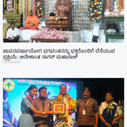
ಪಾವನವರ್ಷಾಯೋಗ ಭಗವಂತನನ್ನು ಭಕ್ತರೊಂದಿಗೆ ಬೆಸೆಯುವ
ಪ್ರಕ್ರಿಯೆ: ಅನೇಕಾಂತ ಸಾಗರ್ ಮಹಾರಾಜ್
02/08/2026