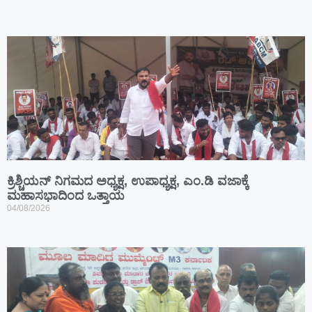
ಕ್ರಿಶ್ಚಿಯನ್ ನಿಗಮದ ಅಧ್ಯಕ್ಷ, ಉಪಾಧ್ಯಕ್ಷ, ಎಂ.ಡಿ ವಜಾಕ್ಕೆ
ಮಹಾಸಭಾದಿಂದ ಒತ್ತಾಯ
04/08/2026