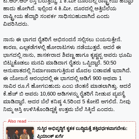
ಟಿ.ಆರ್.ಆರ್ ರಸ್ತೆ ಬರುತ್ತಿದ್ದು, 1 ಕಿ.ಮೀ ದೂರದಲ್ಲಿ ರಾಷ್ಟ್ರೀಯ ಹೆದ್ದಾರಿ
ಹಾದು ಹೋಗಿದೆ. ಇಲ್ಲಿಂದ 4 ಕಿ.ಮೀ. ದೂರದಲ್ಲಿ ಅತ್ತಿಬೆಲೆಯ
ರಾಷ್ಟ್ರೀಯ ಹೆದ್ದಾರಿ ಸಂಪರ್ಕ ಸಾಧಿಸಬಹುದಾಗಿದೆ ಎಂದು
ವಿವರಿಸಿದರು.
ನಾನು ಈ ಭಾಗದ ರೈತರಿಗೆ ಅಭಿನಂದನೆ ಸಲ್ಲಿಸಲು ಬಯಸುತ್ತೇನೆ.
ಕಾರಣ, ಎಲ್ಲಕಡೆಗಳಲ್ಲಿ ಹೋರಾಟಗಳು ನಡೆಯುತ್ತವೆ. ಆದರೆ ಈ
ಭಾಗದಲ್ಲಿ ನಾನು, ಶಾಸಕrರಾದ ಶಿವಣ್ಣ ಹಾಗೂ ಕೃಷ್ಣಪ್ಪ ಅವರು ಭೂಮಿ
ಬಿಟ್ಟುಕೊಡಲು ಮನವಿ ಮಾಡಿದಾಗ ರೈತರು ಒಪ್ಪಿದ್ದಾರೆ. 50:50
ಅನುಪಾತದಲ್ಲಿ ನಿರ್ಮಾಣವಾಗುತ್ತಿರುವ ಮೊದಲ ಬಡಾವಣೆ ಇದಾಗಿದೆ.
ಈ ಯೋಜನೆ ಆರಂಭದಲ್ಲಿ ಈ ಭಾಗದಲ್ಲಿ ಅಡಿಗೆ 900 ಅಥವಾ 1
ಸಾವಿರ ರೂ.ಗೆ ಹೋಗಬಹುದು ಎಂಬ ಚಿಂತನೆ ಮಾಡಲಾಗಿತ್ತು. ಆದರೆ
ಕೆ.ಹೆಚ್ ಬಿ ಅವರು 10,600 ಅಡಿಗಳನ್ನು ರೈತರಿಗೆ ನೀಡುವ ವ್ಯವಸ್ಥೆ
ಮಾಡಿದ್ದಾರೆ. ಅದರ ಬೆಲೆ ಕನಿಷ್ಠ 4.5ರಿಂದ 5 ಕೋಟಿ ಆಗಲಿದೆ. ನೀವು
ನಿಮ್ಮ ಆಸ್ತಿ ಉಳಿಸಿಕೊಂಡಿದ್ದಕ್ಕೆ ಉತ್ತಮ ಬೆಲೆ ಸಿಕ್ಕಿದೆ ಎಂದರು.
ಸುಸ್ಥಿರ ಅಭಿವೃದ್ಧಿಗೆ ಕೃತಕ ಬುದ್ಧಿಮತ್ತೆ ಶಕ್ತಿವರ್ಧಕವಾಗಬೇಕು:
ಪ್ರಿಯಾಂಕ್ ಖರ್ಗೆ