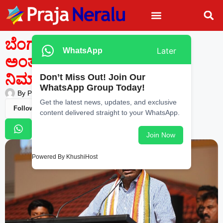
ಬೆಂಗಳೂರಿನ ನಾಲ್ಕು ದಿಕ್ಕುಗಳಲ್ಲಿ
Later
WhatsApp
ಅಂತರರಾಷ್ಟ್ರೀಯ ಕ್ರೀಡಾಂಗಣ
ನಿರ್ಮಾಣ: ಡಿ.ಕೆ. ಸುರೇಶ್
Don’t Miss Out! Join Our
WhatsApp Group Today!
By
Praja Neralu
—
May 24, 2026
-
11:05 PM
Get the latest news, updates, and exclusive
Follow Us
content delivered straight to your WhatsApp.
Join Now
Powered By KhushiHost