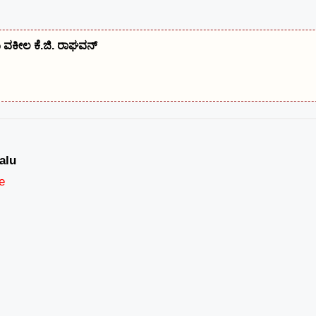
ರಿಯ ವಕೀಲ ಕೆ.ಜಿ. ರಾಘವನ್
alu
e