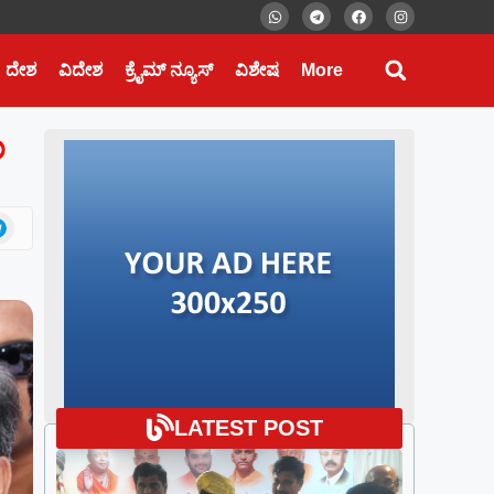
ದೇಶ
ವಿದೇಶ
ಕ್ರೈಮ್ ನ್ಯೂಸ್
ವಿಶೇಷ
More
ಂ
LATEST POST