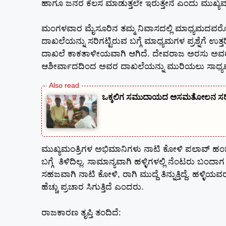
ಹಾಗೂ ಜನರ ಕೆಲಸ ಮಾಡುತ್ತಲೇ ಇರುತ್ತೇನೆ ಎಂದು ಮುಖ್ಯಮಂತ್
ಮಂಗಳವಾರ ಮೈಸೂರಿನ ತಮ್ಮ ನಿವಾಸದಲ್ಲಿ ಮಾಧ್ಯಮದವರೊ
ದಾಖಲೆಯನ್ನು ಸರಿಗಟ್ಟಿರುವ ಬಗ್ಗೆ ಮಾಧ್ಯಮಗಳ ಪ್ರಶ್ನೆಗೆ 
ದಾಖಲೆ ಕಾಕತಾಳೀಯವಾಗಿ ಆಗಿದೆ. ದೇವರಾಜ ಅರಸು ಅವರು ಎಷ
ಆಶೀರ್ವಾದದಿಂದ ಅವರ ದಾಖಲೆಯನ್ನು ಮುರಿಯಲು ಸಾಧ್ಯವಾಗ
ಒಕ್ಕಲಿಗ ಸಮುದಾಯದ ಅಸಮತೋಲನ ಸರಿಪಡ
ಮುಖ್ಯಮಂತ್ರಿಗಳ ಅಭಿಮಾನಿಗಳು ನಾಟಿ ಕೋಳಿ ಪಲಾವ್ ಹಂಚಿರ
ಬಗ್ಗೆ ತಿಳಿದಿಲ್ಲ. ಸಾಮಾನ್ಯವಾಗಿ ಹಳ್ಳಿಗಳಲ್ಲಿ ನೆಂಟರು ಬ
ಸಹಜವಾಗಿ ನಾಟಿ ಕೋಳಿ, ರಾಗಿ ಮುದ್ದೆ ತಿನ್ನುತ್ತಿದ್ದೆ. ಹಳ್
ಹೆಚ್ಚು ಪ್ರಚಾರ ಸಿಗುತ್ತಿದೆ ಎಂದರು.
ರಾಜಕಾರಣ ತೃಪ್ತಿ ತಂದಿದೆ: