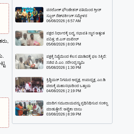
ವನಲೋಕ್ ಫೌಂಡೇಶನ್ ವತಿಯಿಂದ ಗ್ರೀನ್
ಸ್ಕೂಲ್ ನೆಟ್‌ವರ್ಕಿಂಗ್ ಸಮ್ಮೇಳನ
06/08/2026
6:57 AM
ಪಕ್ಷದ ನಿರ್ಧಾರಕ್ಕೆ ಬದ್ಧ, ಸಭಾಪತಿ ಸ್ಥಾನ ಅತ್ಯಂತ
ಪವಿತ್ರ: ಜಿ.ಎಸ್ ಪಾಟೀಲ್
ತರು,
05/08/2026
8:00 PM
ು.
ಪಕ್ಷಕ್ಕೆ ನಿಷ್ಠೆಯಿಂದ ಕೆಲಸ ಮಾಡಿದಕ್ಕೆ ಫಲ ಸಿಕ್ಕಿದೆ:
ಸಚಿವ ಪಿ.ಎಂ. ನರೇಂದ್ರಸ್ವಾಮಿ
ಟ್ಟ
05/08/2026
1:30 PM
ಕ್ರಿಶ್ಚಿಯನ್ ನಿಗಮದ ಅಧ್ಯಕ್ಷ, ಉಪಾಧ್ಯಕ್ಷ, ಎಂ.ಡಿ
ವಜಾಕ್ಕೆ ಮಹಾಸಭಾದಿಂದ ಒತ್ತಾಯ
04/08/2026
2:19 PM
ಮಾದಿಗ ಸಮುದಾಯವನ್ನು ಪ್ರಧಿನಿಧಿಸುವ ಸಂಕಲ್ಪ
ಮಾಡುತ್ತೇನೆ: ಅಟ್ಟಿಕಾ ಬಾಬು
03/08/2026
8:39 PM