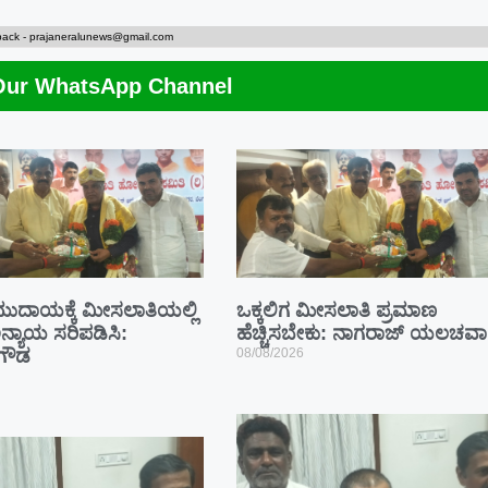
back -
prajaneralunews@gmail.com
Our WhatsApp Channel
ಮುದಾಯಕ್ಕೆ ಮೀಸಲಾತಿಯಲ್ಲಿ
ಒಕ್ಕಲಿಗ ಮೀಸಲಾತಿ ಪ್ರಮಾಣ
ನ್ಯಾಯ ಸರಿಪಡಿಸಿ:
ಹೆಚ್ಚಿಸಬೇಕು: ನಾಗರಾಜ್ ಯಲಚವಾ
ಗೌಡ
08/08/2026