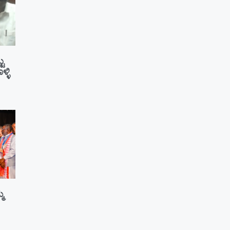
ಟು
್ಳಿ
ಮ