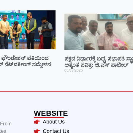
ಫೌಂಡೇಶನ್ ವತಿಯಿಂದ
ಪಕ್ಷದ ನಿರ್ಧಾರಕ್ಕೆ ಬದ್ಧ, ಸಭಾಪತಿ ಸ್ಥ
ೂಲ್ ನೆಟ್‌ವರ್ಕಿಂಗ್ ಸಮ್ಮೇಳನ
ಅತ್ಯಂತ ಪವಿತ್ರ: ಜಿ.ಎಸ್ ಪಾಟೀಲ್
05/08/2026
WEBSITE
About Us
m From
tes
Contact Us