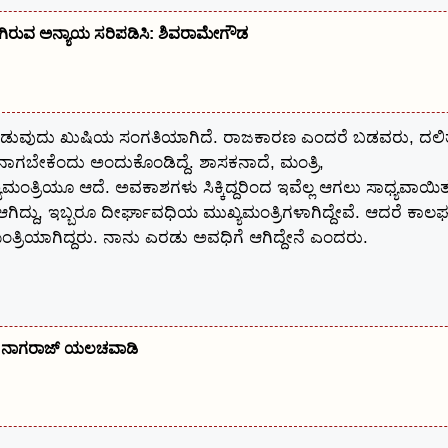
ಆಗಿರುವ ಅನ್ಯಾಯ ಸರಿಪಡಿಸಿ: ಶಿವರಾಮೇಗೌಡ
ಸ ಮಾಡುವುದು ಖುಷಿಯ ಸಂಗತಿಯಾಗಿದೆ. ರಾಜಕಾರಣ ಎಂದರೆ ಬಡವರು, ದಲಿ
ಾಗಬೇಕೆಂದು ಅಂದುಕೊಂಡಿದ್ದೆ. ಶಾಸಕನಾದೆ, ಮಂತ್ರಿ,
್ರಿಯೂ ಆದೆ. ಅವಕಾಶಗಳು ಸಿಕ್ಕಿದ್ದರಿಂದ ಇವೆಲ್ಲ ಆಗಲು ಸಾಧ್ಯವಾಯಿತ
ದು, ಇಬ್ಬರೂ ದೀರ್ಘಾವಧಿಯ ಮುಖ್ಯಮಂತ್ರಿಗಳಾಗಿದ್ದೇವೆ. ಆದರೆ ಕಾಲಘ
ತ್ರಿಯಾಗಿದ್ದರು. ನಾನು ಎರಡು ಅವಧಿಗೆ ಆಗಿದ್ದೇನೆ ಎಂದರು.
ಕು: ನಾಗರಾಜ್ ಯಲಚವಾಡಿ