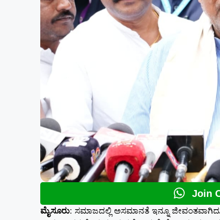
Join 
ಮೈಸೂರು
: ಸಮಾಜದಲ್ಲಿ ಅಸಮಾನತೆ ಇನ್ನೂ ಜೀವಂತವಾಗಿದ