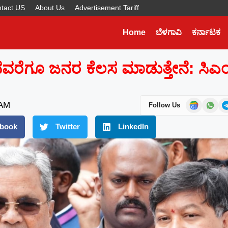
tact US
About Us
Advertisement Tariff
Home
ಬೆಳಗಾವಿ
ಕರ್ನಾಟಕ
Later
WhatsApp
ರೆಗೂ ಜನರ ಕೆಲಸ ಮಾಡುತ್ತೇನೆ: ಸಿಎ
Don’t Miss Out! Join Our
WhatsApp Group Today!
Get the latest news, updates, and exclusive
 AM
Follow Us
content delivered straight to your WhatsApp.
book
Twitter
LinkedIn
Join Now
Powered By KhushiHost