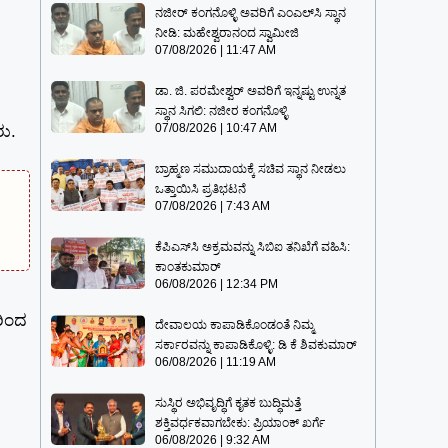
ನಜೀರ್ ಕಂಗನೊಳ್ಳಿ ಅವರಿಗೆ ಎಂಎಲ್‌ಸಿ ಸ್ಥಾನ
ನೀಡಿ: ಮಹೇಶ್ವರಾನಂದ ಸ್ವಾಮೀಜಿ
07/08/2026
11:47 AM
ಡಾ. ಜಿ. ಪರಮೇಶ್ವರ್ ಅವರಿಗೆ ಇನ್ನಷ್ಟು ಉನ್ನತ
ಸ್ಥಾನ ಸಿಗಲಿ: ನಜೀರ ಕಂಗನೊಳ್ಳಿ
07/08/2026
10:47 AM
ು.
ಬ್ರಾಹ್ಮಣ ಸಮುದಾಯಕ್ಕೆ ಸಚಿವ ಸ್ಥಾನ ನೀಡಲು
ಒತ್ತಾಯಿಸಿ ಪ್ರತಿಭಟನೆ
07/08/2026
7:43 AM
ಕೆಪಿಎಸ್‍ಸಿ ಅಕ್ರಮವನ್ನು ಸಿಬಿಐ ತನಿಖೆಗೆ ವಹಿಸಿ:
ಕಾಂತಕುಮಾರ್
06/08/2026
12:34 PM
ರಿಂದ
ದೇವಾಲಯ ಕಾಪಾಡಿಕೊಂಡಂತೆ ನಿಮ್ಮ
ಸರ್ಕಾರವನ್ನು ಕಾಪಾಡಿಕೊಳ್ಳಿ: ಡಿ ಕೆ ಶಿವಕುಮಾರ್
06/08/2026
11:19 AM
ಸುಸ್ಥಿರ ಅಭಿವೃದ್ಧಿಗೆ ಕೃತಕ ಬುದ್ಧಿಮತ್ತೆ
ಶಕ್ತಿವರ್ಧಕವಾಗಬೇಕು: ಪ್ರಿಯಾಂಕ್ ಖರ್ಗೆ
06/08/2026
9:32 AM