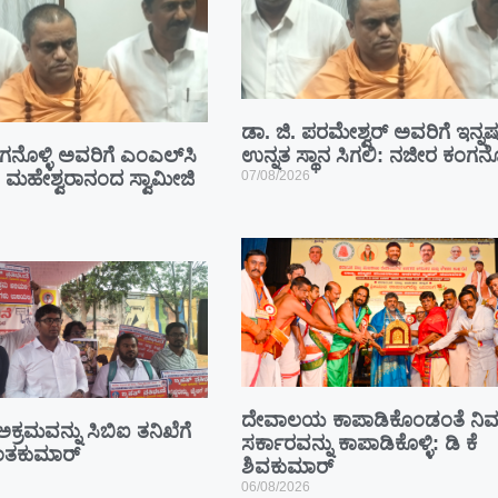
ಡಾ. ಜಿ. ಪರಮೇಶ್ವರ್ ಅವರಿಗೆ ಇನ್ನಷ್
ನೊಳ್ಳಿ ಅವರಿಗೆ ಎಂಎಲ್‌ಸಿ
ಉನ್ನತ ಸ್ಥಾನ ಸಿಗಲಿ: ನಜೀರ ಕಂಗನೊಳ
ಿ: ಮಹೇಶ್ವರಾನಂದ ಸ್ವಾಮೀಜಿ
07/08/2026
ದೇವಾಲಯ ಕಾಪಾಡಿಕೊಂಡಂತೆ ನಿಮ್
 ಅಕ್ರಮವನ್ನು ಸಿಬಿಐ ತನಿಖೆಗೆ
ಸರ್ಕಾರವನ್ನು ಕಾಪಾಡಿಕೊಳ್ಳಿ: ಡಿ ಕೆ
ಾಂತಕುಮಾರ್
ಶಿವಕುಮಾರ್
06/08/2026