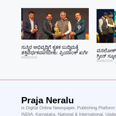
ಸುಸ್ಥಿರ ಅಭಿವೃದ್ಧಿಗೆ ಕೃತಕ ಬುದ್ಧಿಮತ್ತೆ
ವನಲೋಕ್ 
ಶಕ್ತಿವರ್ಧಕವಾಗಬೇಕು: ಪ್ರಿಯಾಂಕ್ ಖರ್ಗೆ
ಗ್ರೀನ್ ಸ್ಕ
06/08/2026
06/08/2026
Praja Neralu
is Digital Online Newspaper, Publishing Platfor
INDIA. Karnataka, National & International, Upda