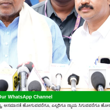
Our WhatsApp Channel
್ದು, ಅಸಮಾನತೆ ಹೋಗುವವರೆಗೂ, ಎಲ್ಲರಿಗೂ ನ್ಯಾಯ ಸಿಗುವವರೆಗೂ ಹ