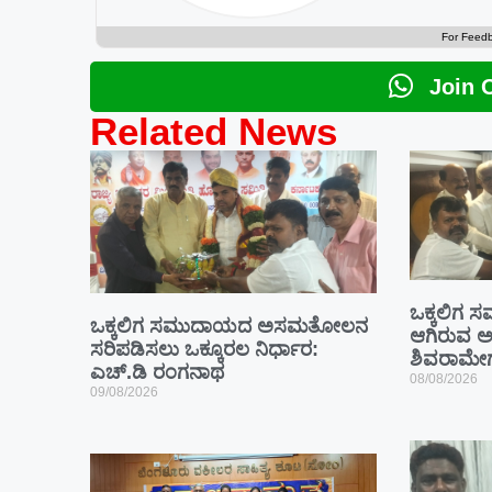
For Feed
Join 
Related News
ಒಕ್ಕಲಿಗ ಸ
ಒಕ್ಕಲಿಗ ಸಮುದಾಯದ ಅಸಮತೋಲನ
ಆಗಿರುವ ಅ
ಸರಿಪಡಿಸಲು ಒಕ್ಕೂರಲ ನಿರ್ಧಾರ:
ಶಿವರಾಮೇ
ಎಚ್.ಡಿ ರಂಗನಾಥ
08/08/2026
09/08/2026